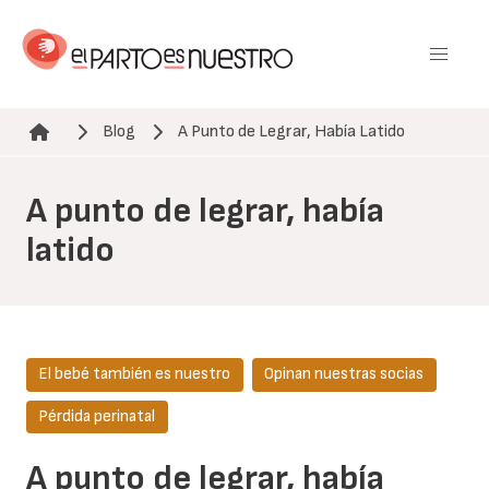
Pasar
al
contenido
principal
Blog
A Punto de Legrar, Había Latido
Ruta de navegación
A punto de legrar, había
latido
El bebé también es nuestro
Opinan nuestras socias
Pérdida perinatal
A punto de legrar, había