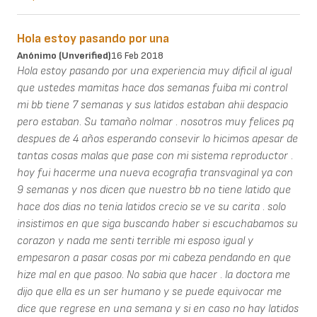
Hola estoy pasando por una
Anónimo (unverified)
16 Feb 2018
Hola estoy pasando por una experiencia muy dificil al igual
que ustedes mamitas hace dos semanas fuiba mi control
mi bb tiene 7 semanas y sus latidos estaban ahii despacio
pero estaban. Su tamaño nolmar . nosotros muy felices pq
despues de 4 años esperando consevir lo hicimos apesar de
tantas cosas malas que pase con mi sistema reproductor .
hoy fui hacerme una nueva ecografia transvaginal ya con
9 semanas y nos dicen que nuestro bb no tiene latido que
hace dos dias no tenia latidos crecio se ve su carita . solo
insistimos en que siga buscando haber si escuchabamos su
corazon y nada me senti terrible mi esposo igual y
empesaron a pasar cosas por mi cabeza pendando en que
hize mal en que pasoo. No sabia que hacer . la doctora me
dijo que ella es un ser humano y se puede equivocar me
dice que regrese en una semana y si en caso no hay latidos