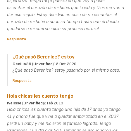
esperanza. Tengo mi fe puesta en que voy a poder
escuchar el corazón de mi bebé, que la vida y Dios me van a
dar ese regalo. Estoy decidida en caso de no escuchar el
corazón de mi bebé a darle su tiempo hasta que él decida
quedarse o mi cuerpo inicie su proceso natural.
Respuesta
¿Qué pasó Berenice? estoy
Cecilia36 (unverified)
18 Oct 2020
¿Qué pasó Berenice? estoy pasando por el mismo caso.
Respuesta
Hola chicas les cuento tengo
Ivelisse (unverified)
2 Feb 2019
Hola chicas les cuento tengo una hija de 17 anos yo tengo
41 y ahora fue que vine a quedar embarazada en el 2007
perdí un baby y me hicieron el famoso legrado. Tengo
8semanas y un día alas 5a 6 semanas se escucharon los