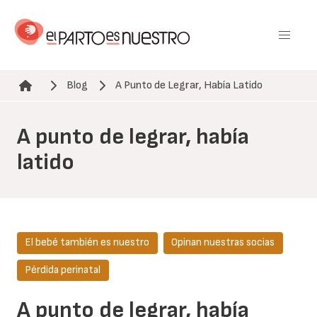
Pasar
al
contenido
principal
Blog
A Punto de Legrar, Había Latido
Ruta de navegación
A punto de legrar, había
latido
El bebé también es nuestro
Opinan nuestras socias
Pérdida perinatal
A punto de legrar, había