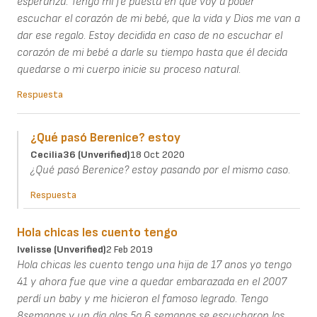
esperanza. Tengo mi fe puesta en que voy a poder
escuchar el corazón de mi bebé, que la vida y Dios me van a
dar ese regalo. Estoy decidida en caso de no escuchar el
corazón de mi bebé a darle su tiempo hasta que él decida
quedarse o mi cuerpo inicie su proceso natural.
Respuesta
¿Qué pasó Berenice? estoy
Cecilia36 (unverified)
18 Oct 2020
¿Qué pasó Berenice? estoy pasando por el mismo caso.
Respuesta
Hola chicas les cuento tengo
Ivelisse (unverified)
2 Feb 2019
Hola chicas les cuento tengo una hija de 17 anos yo tengo
41 y ahora fue que vine a quedar embarazada en el 2007
perdí un baby y me hicieron el famoso legrado. Tengo
8semanas y un día alas 5a 6 semanas se escucharon los