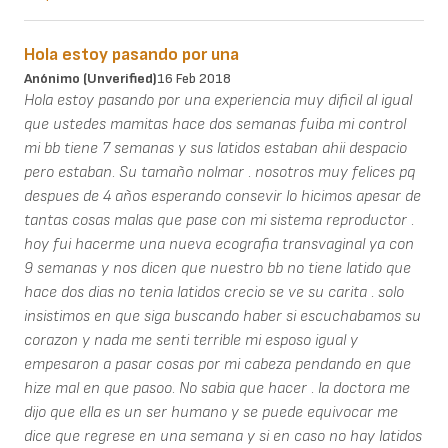
Hola estoy pasando por una
Anónimo (unverified)
16 Feb 2018
Hola estoy pasando por una experiencia muy dificil al igual
que ustedes mamitas hace dos semanas fuiba mi control
mi bb tiene 7 semanas y sus latidos estaban ahii despacio
pero estaban. Su tamaño nolmar . nosotros muy felices pq
despues de 4 años esperando consevir lo hicimos apesar de
tantas cosas malas que pase con mi sistema reproductor .
hoy fui hacerme una nueva ecografia transvaginal ya con
9 semanas y nos dicen que nuestro bb no tiene latido que
hace dos dias no tenia latidos crecio se ve su carita . solo
insistimos en que siga buscando haber si escuchabamos su
corazon y nada me senti terrible mi esposo igual y
empesaron a pasar cosas por mi cabeza pendando en que
hize mal en que pasoo. No sabia que hacer . la doctora me
dijo que ella es un ser humano y se puede equivocar me
dice que regrese en una semana y si en caso no hay latidos