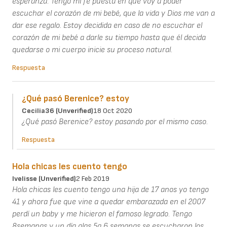
esperanza. Tengo mi fe puesta en que voy a poder
escuchar el corazón de mi bebé, que la vida y Dios me van a
dar ese regalo. Estoy decidida en caso de no escuchar el
corazón de mi bebé a darle su tiempo hasta que él decida
quedarse o mi cuerpo inicie su proceso natural.
Respuesta
¿Qué pasó Berenice? estoy
Cecilia36 (unverified)
18 Oct 2020
¿Qué pasó Berenice? estoy pasando por el mismo caso.
Respuesta
Hola chicas les cuento tengo
Ivelisse (unverified)
2 Feb 2019
Hola chicas les cuento tengo una hija de 17 anos yo tengo
41 y ahora fue que vine a quedar embarazada en el 2007
perdí un baby y me hicieron el famoso legrado. Tengo
8semanas y un día alas 5a 6 semanas se escucharon los