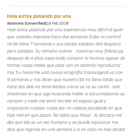
Hola estoy pasando por una
Anónimo (unverified)
16 Feb 2018
Hola estoy pasando por una experiencia muy dificil al igual
que ustedes mamitas hace dos semanas fuiba mi control
mi bb tiene 7 semanas y sus latidos estaban ahii despacio
pero estaban. Su tamaño nolmar . nosotros muy felices pq
despues de 4 años esperando consevir lo hicimos apesar de
tantas cosas malas que pase con mi sistema reproductor .
hoy fui hacerme una nueva ecografia transvaginal ya con
9 semanas y nos dicen que nuestro bb no tiene latido que
hace dos dias no tenia latidos crecio se ve su carita . solo
insistimos en que siga buscando haber si escuchabamos su
corazon y nada me senti terrible mi esposo igual y
empesaron a pasar cosas por mi cabeza pendando en que
hize mal en que pasoo. No sabia que hacer . la doctora me
dijo que ella es un ser humano y se puede equivocar me
dice que regrese en una semana y si en caso no hay latidos