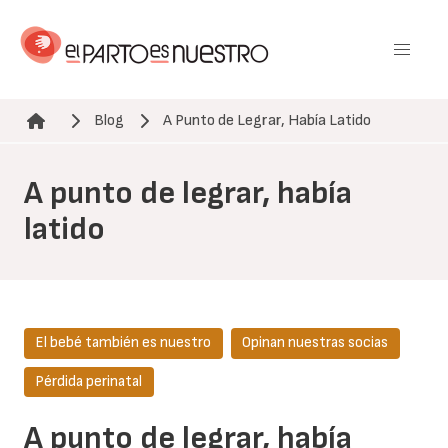
Pasar
al
contenido
principal
Blog
A Punto de Legrar, Había Latido
Ruta de navegación
A punto de legrar, había
latido
El bebé también es nuestro
Opinan nuestras socias
Pérdida perinatal
A punto de legrar, había