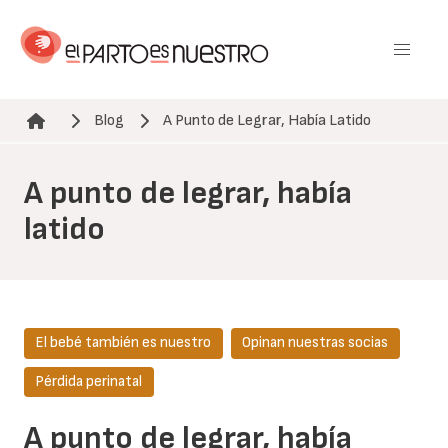
Pasar
al
contenido
principal
Blog
A Punto de Legrar, Había Latido
Ruta de navegación
A punto de legrar, había
latido
El bebé también es nuestro
Opinan nuestras socias
Pérdida perinatal
A punto de legrar, había