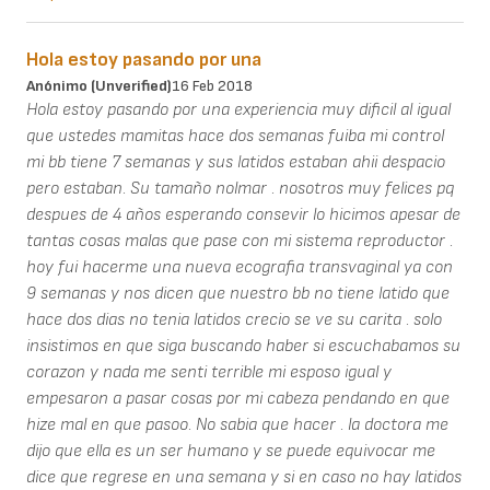
Hola estoy pasando por una
Anónimo (unverified)
16 Feb 2018
Hola estoy pasando por una experiencia muy dificil al igual
que ustedes mamitas hace dos semanas fuiba mi control
mi bb tiene 7 semanas y sus latidos estaban ahii despacio
pero estaban. Su tamaño nolmar . nosotros muy felices pq
despues de 4 años esperando consevir lo hicimos apesar de
tantas cosas malas que pase con mi sistema reproductor .
hoy fui hacerme una nueva ecografia transvaginal ya con
9 semanas y nos dicen que nuestro bb no tiene latido que
hace dos dias no tenia latidos crecio se ve su carita . solo
insistimos en que siga buscando haber si escuchabamos su
corazon y nada me senti terrible mi esposo igual y
empesaron a pasar cosas por mi cabeza pendando en que
hize mal en que pasoo. No sabia que hacer . la doctora me
dijo que ella es un ser humano y se puede equivocar me
dice que regrese en una semana y si en caso no hay latidos