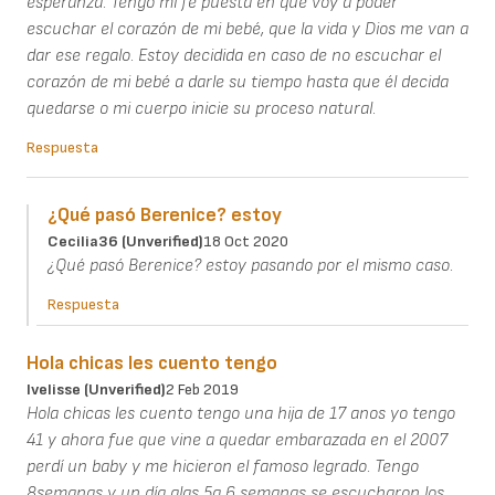
esperanza. Tengo mi fe puesta en que voy a poder
escuchar el corazón de mi bebé, que la vida y Dios me van a
dar ese regalo. Estoy decidida en caso de no escuchar el
corazón de mi bebé a darle su tiempo hasta que él decida
quedarse o mi cuerpo inicie su proceso natural.
Respuesta
¿Qué pasó Berenice? estoy
Cecilia36 (unverified)
18 Oct 2020
¿Qué pasó Berenice? estoy pasando por el mismo caso.
Respuesta
Hola chicas les cuento tengo
Ivelisse (unverified)
2 Feb 2019
Hola chicas les cuento tengo una hija de 17 anos yo tengo
41 y ahora fue que vine a quedar embarazada en el 2007
perdí un baby y me hicieron el famoso legrado. Tengo
8semanas y un día alas 5a 6 semanas se escucharon los