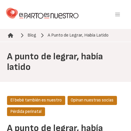
Pasar
al
contenido
principal
Blog
A Punto de Legrar, Había Latido
Ruta de navegación
A punto de legrar, había
latido
El bebé también es nuestro
Opinan nuestras socias
Pérdida perinatal
A punto de legrar, había