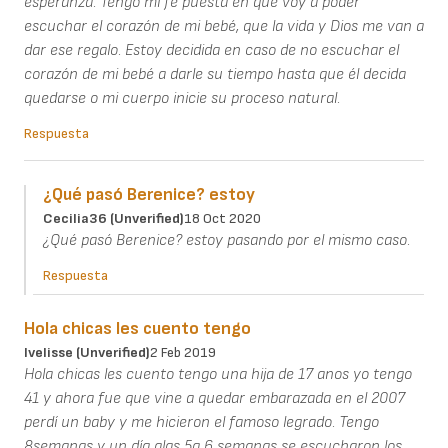
esperanza. Tengo mi fe puesta en que voy a poder
escuchar el corazón de mi bebé, que la vida y Dios me van a
dar ese regalo. Estoy decidida en caso de no escuchar el
corazón de mi bebé a darle su tiempo hasta que él decida
quedarse o mi cuerpo inicie su proceso natural.
Respuesta
¿Qué pasó Berenice? estoy
Cecilia36 (unverified)
18 Oct 2020
¿Qué pasó Berenice? estoy pasando por el mismo caso.
Respuesta
Hola chicas les cuento tengo
Ivelisse (unverified)
2 Feb 2019
Hola chicas les cuento tengo una hija de 17 anos yo tengo
41 y ahora fue que vine a quedar embarazada en el 2007
perdí un baby y me hicieron el famoso legrado. Tengo
8semanas y un día alas 5a 6 semanas se escucharon los