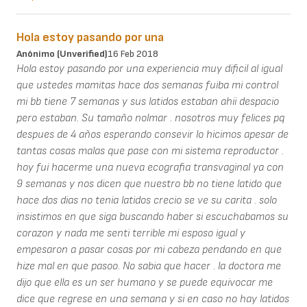
Hola estoy pasando por una
Anónimo (unverified)
16 Feb 2018
Hola estoy pasando por una experiencia muy dificil al igual
que ustedes mamitas hace dos semanas fuiba mi control
mi bb tiene 7 semanas y sus latidos estaban ahii despacio
pero estaban. Su tamaño nolmar . nosotros muy felices pq
despues de 4 años esperando consevir lo hicimos apesar de
tantas cosas malas que pase con mi sistema reproductor .
hoy fui hacerme una nueva ecografia transvaginal ya con
9 semanas y nos dicen que nuestro bb no tiene latido que
hace dos dias no tenia latidos crecio se ve su carita . solo
insistimos en que siga buscando haber si escuchabamos su
corazon y nada me senti terrible mi esposo igual y
empesaron a pasar cosas por mi cabeza pendando en que
hize mal en que pasoo. No sabia que hacer . la doctora me
dijo que ella es un ser humano y se puede equivocar me
dice que regrese en una semana y si en caso no hay latidos