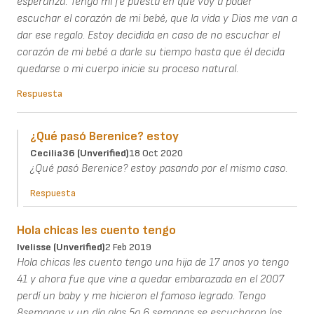
esperanza. Tengo mi fe puesta en que voy a poder
escuchar el corazón de mi bebé, que la vida y Dios me van a
dar ese regalo. Estoy decidida en caso de no escuchar el
corazón de mi bebé a darle su tiempo hasta que él decida
quedarse o mi cuerpo inicie su proceso natural.
Respuesta
¿Qué pasó Berenice? estoy
Cecilia36 (unverified)
18 Oct 2020
¿Qué pasó Berenice? estoy pasando por el mismo caso.
Respuesta
Hola chicas les cuento tengo
Ivelisse (unverified)
2 Feb 2019
Hola chicas les cuento tengo una hija de 17 anos yo tengo
41 y ahora fue que vine a quedar embarazada en el 2007
perdí un baby y me hicieron el famoso legrado. Tengo
8semanas y un día alas 5a 6 semanas se escucharon los