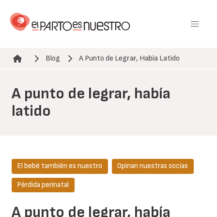
Pasar
al
contenido
principal
Blog
A Punto de Legrar, Había Latido
Ruta de navegación
A punto de legrar, había
latido
El bebé también es nuestro
Opinan nuestras socias
Pérdida perinatal
A punto de legrar, había