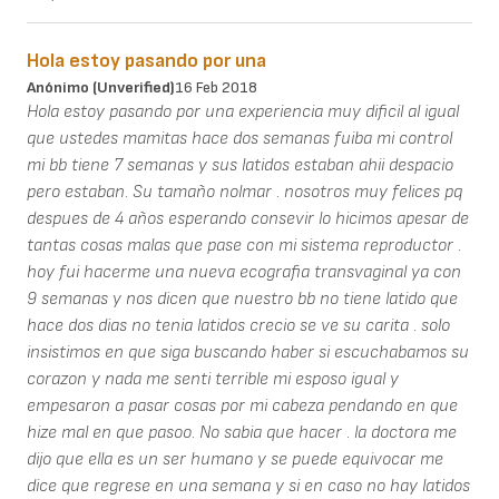
Hola estoy pasando por una
Anónimo (unverified)
16 Feb 2018
Hola estoy pasando por una experiencia muy dificil al igual
que ustedes mamitas hace dos semanas fuiba mi control
mi bb tiene 7 semanas y sus latidos estaban ahii despacio
pero estaban. Su tamaño nolmar . nosotros muy felices pq
despues de 4 años esperando consevir lo hicimos apesar de
tantas cosas malas que pase con mi sistema reproductor .
hoy fui hacerme una nueva ecografia transvaginal ya con
9 semanas y nos dicen que nuestro bb no tiene latido que
hace dos dias no tenia latidos crecio se ve su carita . solo
insistimos en que siga buscando haber si escuchabamos su
corazon y nada me senti terrible mi esposo igual y
empesaron a pasar cosas por mi cabeza pendando en que
hize mal en que pasoo. No sabia que hacer . la doctora me
dijo que ella es un ser humano y se puede equivocar me
dice que regrese en una semana y si en caso no hay latidos