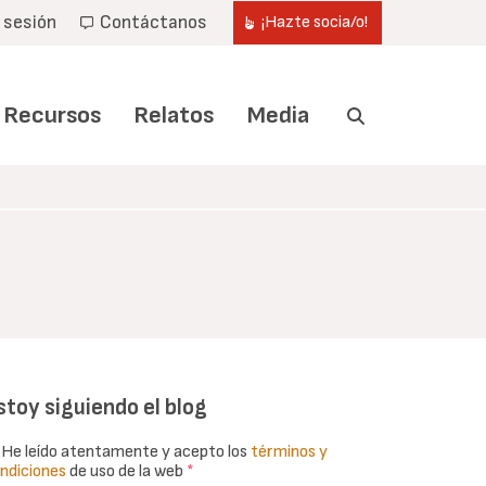
r sesión
Contáctanos
¡Hazte socia/o!
Recursos
Relatos
Media
stoy siguiendo el blog
He leído atentamente y acepto los
términos y
ndiciones
de uso de la web
*