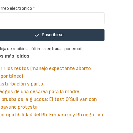
rreo electrónico
*
Suscribirse
deja de recibir las últimas entradas por email.
os más leidos
rir los restos (manejo expectante aborto
spontáneo)
asturbación y parto
esgos de una cesárea para la madre
 prueba de la glucosa: El test O´Sullivan con
esayuno protesta
compatibilidad del Rh. Embarazo y Rh negativo
guiente
aginación
gina