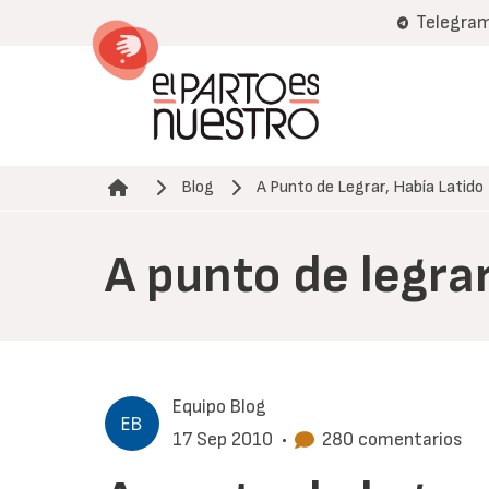
Pasar
Telegra
al
contenido
principal
Blog
A Punto de Legrar, Había Latido
Ruta de navegación
A punto de legrar
Equipo Blog
17 Sep 2010
•
280 comentarios