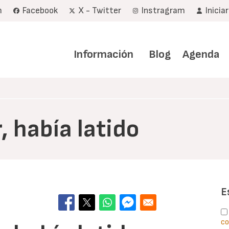
m
Facebook
X - Twitter
Instragram
Inicia
Navegación
principal
Información
Blog
Agenda
, había latido
E
co