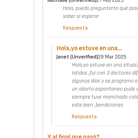
Nathalie (unverified)
27 Feb 2025
Hola, puedo preguntarte qué pasó
saber si esperar
Respuesta
Hola,yo estuve en una…
Janet (unverified)
29 Mar 2025
Hola,yo estuve en una situac
latidos ,fui con 3 doctores 
algunos dias y se programo e
un aborto espontaneo pude ver
siempre tuve manchado color
este bien ,bendiciones
Respuesta
Y al final que pasó?