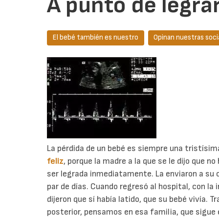
A punto de legrar
El bebé también es nuestro
Opinan nuestras soci
La pérdida de un bebé es siempre una tristísim
feliz
, porque la madre a la que se le dijo que no
ser legrada inmediatamente. La enviaron a su c
par de días. Cuando regresó al hospital, con la 
dijeron que sí había latido, que su bebé vivía. T
posterior, pensamos en esa familia, que sigue 