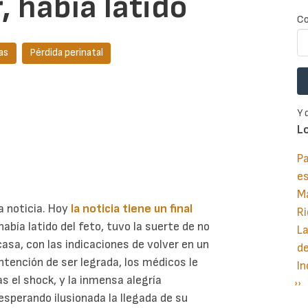
, había latido
Co
as
Pérdida perinatal
Y 
L
Pa
e
M
a noticia. Hoy
la noticia tiene un final
Ri
 había latido del feto, tuvo la suerte de no
La
asa, con las indicaciones de volver en un
d
intención de ser legrada, los médicos le
In
ras el shock, y la inmensa alegría
Si
››
P
esperando ilusionada la llegada de su
pá