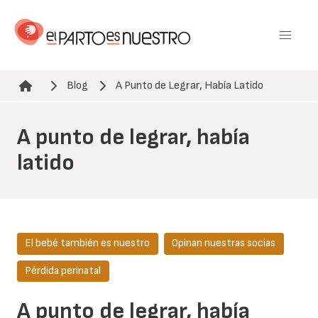
Pasar
al
contenido
principal
Blog
A Punto de Legrar, Había Latido
Ruta de navegación
A punto de legrar, había
latido
El bebé también es nuestro
Opinan nuestras socias
Pérdida perinatal
A punto de legrar, había