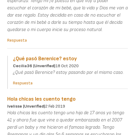
esperanza. Tengo mi fe puesta en que voy a poder
escuchar el corazón de mi bebé, que la vida y Dios me van a
dar ese regalo. Estoy decidida en caso de no escuchar el
corazón de mi bebé a darle su tiempo hasta que él decida
quedarse o mi cuerpo inicie su proceso natural.
Respuesta
¿Qué pasó Berenice? estoy
Cecilia36 (unverified)
18 Oct 2020
¿Qué pasó Berenice? estoy pasando por el mismo caso.
Respuesta
Hola chicas les cuento tengo
Ivelisse (unverified)
2 Feb 2019
Hola chicas les cuento tengo una hija de 17 anos yo tengo
41 y ahora fue que vine a quedar embarazada en el 2007
perdí un baby y me hicieron el famoso legrado. Tengo
8semanas y un día alas 5a 6 semanas se escucharon los