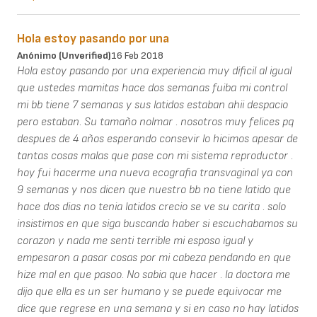
Hola estoy pasando por una
Anónimo (unverified)
16 Feb 2018
Hola estoy pasando por una experiencia muy dificil al igual
que ustedes mamitas hace dos semanas fuiba mi control
mi bb tiene 7 semanas y sus latidos estaban ahii despacio
pero estaban. Su tamaño nolmar . nosotros muy felices pq
despues de 4 años esperando consevir lo hicimos apesar de
tantas cosas malas que pase con mi sistema reproductor .
hoy fui hacerme una nueva ecografia transvaginal ya con
9 semanas y nos dicen que nuestro bb no tiene latido que
hace dos dias no tenia latidos crecio se ve su carita . solo
insistimos en que siga buscando haber si escuchabamos su
corazon y nada me senti terrible mi esposo igual y
empesaron a pasar cosas por mi cabeza pendando en que
hize mal en que pasoo. No sabia que hacer . la doctora me
dijo que ella es un ser humano y se puede equivocar me
dice que regrese en una semana y si en caso no hay latidos