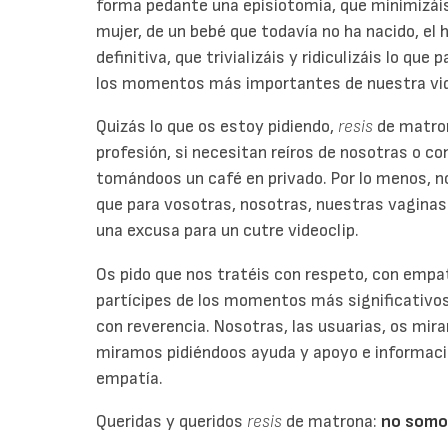
forma pedante una episiotomía, que minimizáis 
mujer, de un bebé que todavía no ha nacido, el h
definitiva, que trivializáis y ridiculizáis lo que
los momentos más importantes de nuestra vi
Quizás lo que os estoy pidiendo,
resis
de matron
profesión, si necesitan reíros de nosotras o co
tomándoos un café en privado. Por lo menos, no
que para vosotras, nosotras, nuestras vaginas
una excusa para un cutre videoclip.
Os pido que nos tratéis con respeto, con empa
partícipes de los momentos más significativos
con reverencia. Nosotras, las usuarias, os mi
miramos pidiéndoos ayuda y apoyo e informaci
empatía.
Queridas y queridos
resis
de matrona:
no somos