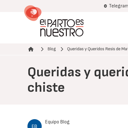
Pasar
Telegra
al
contenido
principal
Blog
Queridas y Queridos Resis de Ma
Ruta de navegación
Queridas y queri
chiste
Equipo Blog