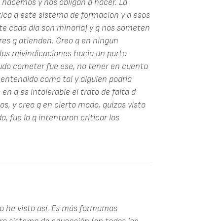
, hacemos y nos obligan a hacer. La
tica a este sistema de formacion y a esos
rte cada dia son minoria) y q nos someten
eres q atienden. Creo q en ningun
as reivindicaciones hacia un parto
pudo cometer fue ese, no tener en cuenta
r entendido como tal y alguien podria
en q es intolerable el trato de falta d
os, y creo q en cierto modo, quizas visto
 fue lo q intentaron criticar los
o he visto así. Es más formamos