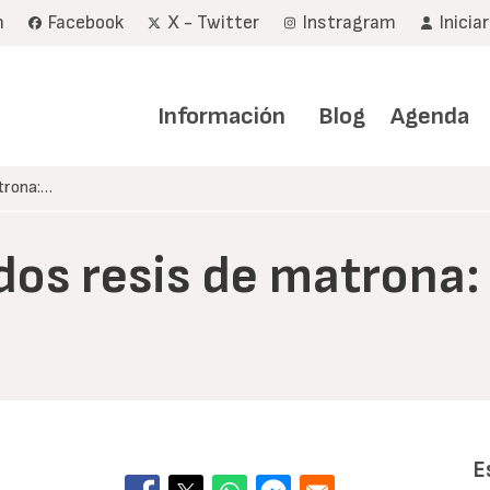
m
Facebook
X - Twitter
Instragram
Inicia
Navegación
principal
Información
Blog
Agenda
trona:…
dos resis de matrona
E