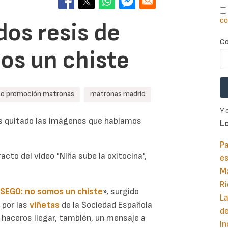
co
dos resis de
Co
os un chiste
eo promoción matronas
matronas madrid
Y 
os quitado las imágenes que habíamos
L
Pa
racto del vídeo "Niña sube la oxitocina",
e
M
Ri
 SEGO: no somos un chiste
», surgido
La
s por las
viñetas
de la Sociedad Española
d
o haceros llegar, también, un mensaje a
In