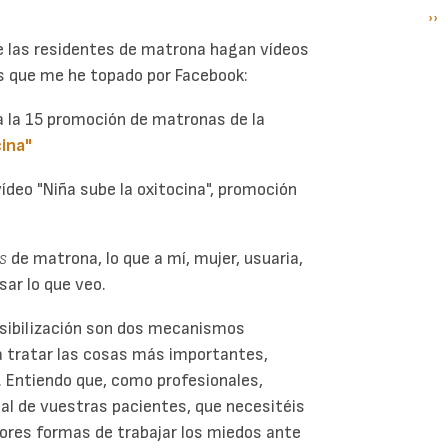
Si
››
P
pá
ue las residentes de matrona hagan vídeos
s que me he topado por Facebook:
a la 15 promoción de matronas de la
cina"
 vídeo "Niña sube la oxitocina", promoción
s
de matrona, lo que a mí, mujer, usuaria,
sar lo que veo.
ensibilización son dos mecanismos
 tratar las cosas más importantes,
o. Entiendo que, como profesionales,
al de vuestras pacientes, que necesitéis
jores formas de trabajar los miedos ante