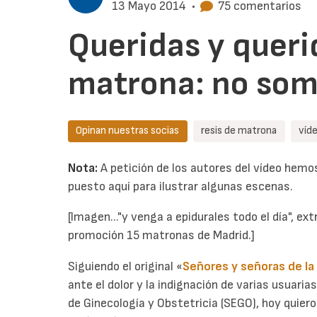
13 Mayo 2014
•
75 comentarios
Queridas y queri
matrona: no som
Opinan nuestras socias
resis de matrona
víd
Nota:
A petición de los autores del vídeo hem
puesto aquí para ilustrar algunas escenas.
[Imagen..."y venga a epidurales todo el día", ext
promoción 15 matronas de Madrid.]
Siguiendo el original «
Señores y señoras de la
ante el dolor y la indignación de varias usuaria
de Ginecología y Obstetricia (SEGO), hoy quier