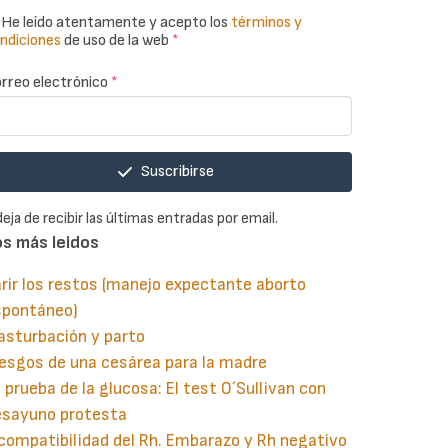
He leído atentamente y acepto los
términos y
ndiciones
de uso de la web
*
rreo electrónico
*
Suscribirse
deja de recibir las últimas entradas por email.
os más leidos
rir los restos (manejo expectante aborto
spontáneo)
asturbación y parto
esgos de una cesárea para la madre
 prueba de la glucosa: El test O´Sullivan con
esayuno protesta
compatibilidad del Rh. Embarazo y Rh negativo