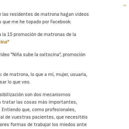
Si
››
P
pá
ue las residentes de matrona hagan vídeos
s que me he topado por Facebook:
a la 15 promoción de matronas de la
cina"
 vídeo "Niña sube la oxitocina", promoción
s
de matrona, lo que a mí, mujer, usuaria,
sar lo que veo.
ensibilización son dos mecanismos
 tratar las cosas más importantes,
o. Entiendo que, como profesionales,
al de vuestras pacientes, que necesitéis
jores formas de trabajar los miedos ante