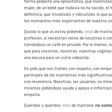
forma pedante una episiotomía, que minimizáis 
mujer, de un bebé que todavía no ha nacido, el h
definitiva, que trivializáis y ridiculizáis lo que
los momentos más importantes de nuestra vi
Quizás lo que os estoy pidiendo,
resis
de matron
profesión, si necesitan reíros de nosotras o co
tomándoos un café en privado. Por lo menos, no
que para vosotras, nosotras, nuestras vaginas
una excusa para un cutre videoclip.
Os pido que nos tratéis con respeto, con empa
partícipes de los momentos más significativos
con reverencia. Nosotras, las usuarias, os mi
miramos pidiéndoos ayuda y apoyo e informaci
empatía.
Queridas y queridos
resis
de matrona:
no somos