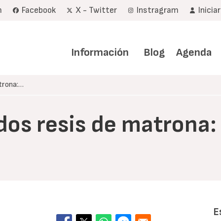
m
Facebook
X - Twitter
Instragram
Inicia
Navegación
principal
Información
Blog
Agenda
trona:…
dos resis de matrona
E