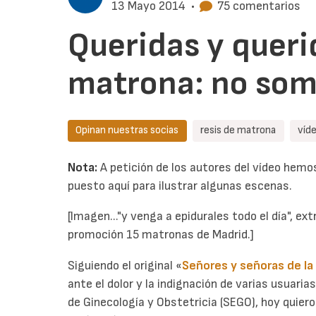
13 Mayo 2014
•
75 comentarios
Queridas y queri
matrona: no som
Opinan nuestras socias
resis de matrona
víd
Nota:
A petición de los autores del vídeo hem
puesto aquí para ilustrar algunas escenas.
[Imagen..."y venga a epidurales todo el día", ext
promoción 15 matronas de Madrid.]
Siguiendo el original «
Señores y señoras de la
ante el dolor y la indignación de varias usuaria
de Ginecología y Obstetricia (SEGO), hoy quier