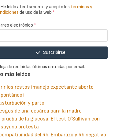
He leído atentamente y acepto los
términos y
ndiciones
de uso de la web
*
rreo electrónico
*
Suscribirse
deja de recibir las últimas entradas por email.
os más leidos
rir los restos (manejo expectante aborto
spontáneo)
asturbación y parto
esgos de una cesárea para la madre
 prueba de la glucosa: El test O´Sullivan con
esayuno protesta
compatibilidad del Rh. Embarazo y Rh negativo