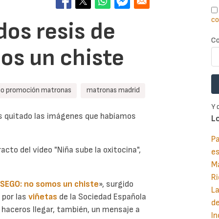
co
dos resis de
Co
os un chiste
eo promoción matronas
matronas madrid
Y 
os quitado las imágenes que habíamos
L
Pa
racto del vídeo "Niña sube la oxitocina",
e
M
Ri
 SEGO: no somos un chiste
», surgido
La
s por las
viñetas
de la Sociedad Española
d
o haceros llegar, también, un mensaje a
In