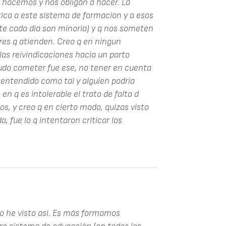
, hacemos y nos obligan a hacer. La
tica a este sistema de formacion y a esos
rte cada dia son minoria) y q nos someten
eres q atienden. Creo q en ningun
as reivindicaciones hacia un parto
pudo cometer fue ese, no tener en cuenta
r entendido como tal y alguien podria
en q es intolerable el trato de falta d
os, y creo q en cierto modo, quizas visto
 fue lo q intentaron criticar los
o he visto así. Es más formamos