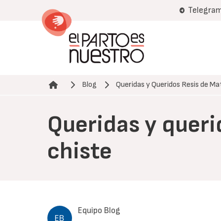
Pasar
Telegra
al
contenido
principal
Blog
Queridas y Queridos Resis de Ma
Ruta de navegación
Queridas y queri
chiste
Equipo Blog