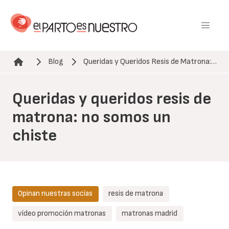
Pasar
al
contenido
principal
Blog
Queridas y Queridos Resis de Matrona:…
Ruta de navegación
Queridas y queridos resis de
matrona: no somos un
chiste
Opinan nuestras socias
resis de matrona
vídeo promoción matronas
matronas madrid