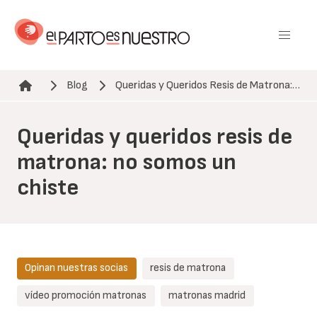
Pasar
al
contenido
principal
Blog
Queridas y Queridos Resis de Matrona:…
Ruta de navegación
Queridas y queridos resis de
matrona: no somos un
chiste
Opinan nuestras socias
resis de matrona
vídeo promoción matronas
matronas madrid