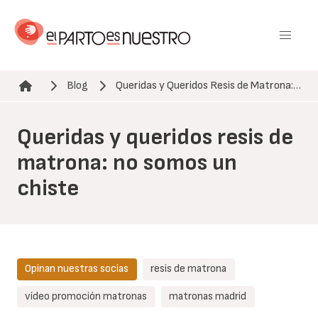
Pasar
al
contenido
principal
Blog
Queridas y Queridos Resis de Matrona:…
Ruta de navegación
Queridas y queridos resis de
matrona: no somos un
chiste
Opinan nuestras socias
resis de matrona
vídeo promoción matronas
matronas madrid