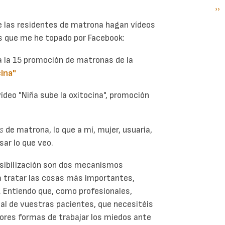
Si
››
P
pá
ue las residentes de matrona hagan vídeos
s que me he topado por Facebook:
a la 15 promoción de matronas de la
cina"
 vídeo "Niña sube la oxitocina", promoción
s
de matrona, lo que a mí, mujer, usuaria,
sar lo que veo.
ensibilización son dos mecanismos
 tratar las cosas más importantes,
o. Entiendo que, como profesionales,
al de vuestras pacientes, que necesitéis
jores formas de trabajar los miedos ante