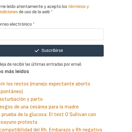
He leído atentamente y acepto los
términos y
ndiciones
de uso de la web
*
rreo electrónico
*
Suscribirse
deja de recibir las últimas entradas por email.
os más leidos
rir los restos (manejo expectante aborto
spontáneo)
asturbación y parto
esgos de una cesárea para la madre
 prueba de la glucosa: El test O´Sullivan con
esayuno protesta
compatibilidad del Rh. Embarazo y Rh negativo