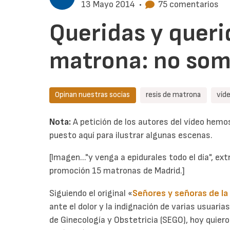
13 Mayo 2014
•
75 comentarios
Queridas y queri
matrona: no som
Opinan nuestras socias
resis de matrona
víd
Nota:
A petición de los autores del vídeo hem
puesto aquí para ilustrar algunas escenas.
[Imagen..."y venga a epidurales todo el día", ext
promoción 15 matronas de Madrid.]
Siguiendo el original «
Señores y señoras de la
ante el dolor y la indignación de varias usuaria
de Ginecología y Obstetricia (SEGO), hoy quier