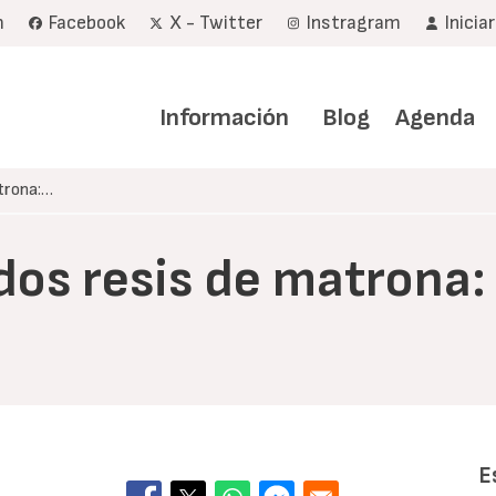
m
Facebook
X - Twitter
Instragram
Inicia
Navegación
principal
Información
Blog
Agenda
trona:…
dos resis de matrona
E