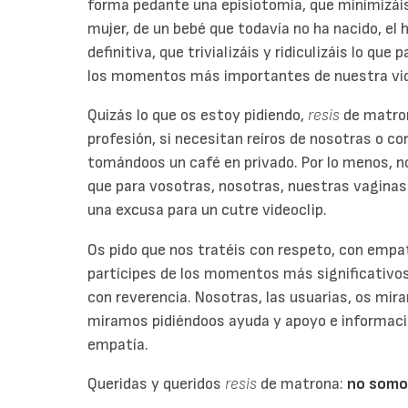
forma pedante una episiotomía, que minimizáis 
mujer, de un bebé que todavía no ha nacido, el h
definitiva, que trivializáis y ridiculizáis lo que
los momentos más importantes de nuestra vi
Quizás lo que os estoy pidiendo,
resis
de matron
profesión, si necesitan reíros de nosotras o co
tomándoos un café en privado. Por lo menos, no
que para vosotras, nosotras, nuestras vaginas
una excusa para un cutre videoclip.
Os pido que nos tratéis con respeto, con empa
partícipes de los momentos más significativos
con reverencia. Nosotras, las usuarias, os mi
miramos pidiéndoos ayuda y apoyo e informaci
empatía.
Queridas y queridos
resis
de matrona:
no somos