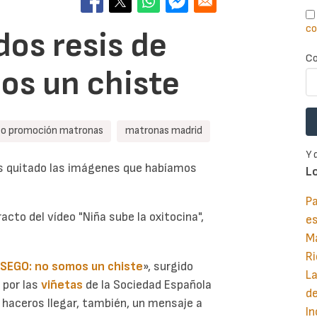
co
dos resis de
Co
os un chiste
eo promoción matronas
matronas madrid
Y 
os quitado las imágenes que habíamos
L
Pa
racto del vídeo "Niña sube la oxitocina",
e
M
Ri
 SEGO: no somos un chiste
», surgido
La
s por las
viñetas
de la Sociedad Española
d
o haceros llegar, también, un mensaje a
In