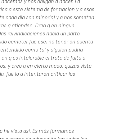
, hacemos y nos obligan a hacer. La
tica a este sistema de formacion y a esos
rte cada dia son minoria) y q nos someten
eres q atienden. Creo q en ningun
as reivindicaciones hacia un parto
pudo cometer fue ese, no tener en cuenta
r entendido como tal y alguien podria
en q es intolerable el trato de falta d
os, y creo q en cierto modo, quizas visto
 fue lo q intentaron criticar los
o he visto así. Es más formamos