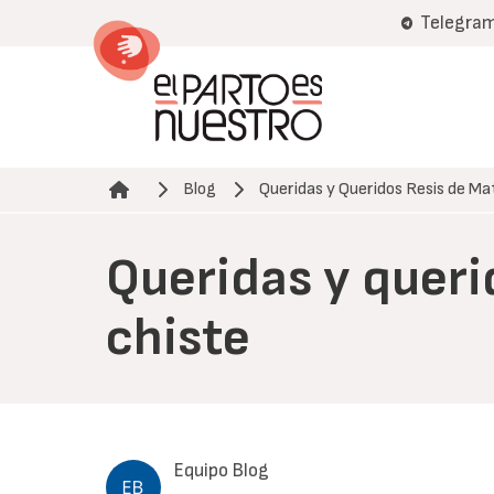
Pasar
Telegra
al
contenido
principal
Blog
Queridas y Queridos Resis de Ma
Ruta de navegación
Queridas y queri
chiste
Equipo Blog