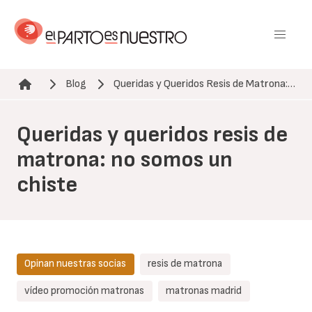
Pasar
al
contenido
principal
Blog
Queridas y Queridos Resis de Matrona:…
Ruta de navegación
Queridas y queridos resis de
matrona: no somos un
chiste
Opinan nuestras socias
resis de matrona
vídeo promoción matronas
matronas madrid