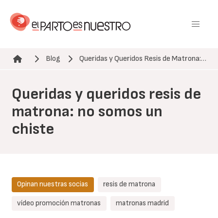
Pasar
al
contenido
principal
Blog
Queridas y Queridos Resis de Matrona:…
Ruta de navegación
Queridas y queridos resis de
matrona: no somos un
chiste
Opinan nuestras socias
resis de matrona
vídeo promoción matronas
matronas madrid