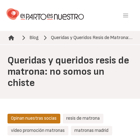
Pasar
al
contenido
principal
Blog
Queridas y Queridos Resis de Matrona:…
Ruta de navegación
Queridas y queridos resis de
matrona: no somos un
chiste
Opinan nuestras socias
resis de matrona
vídeo promoción matronas
matronas madrid