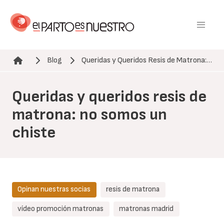
Pasar
al
contenido
principal
Blog
Queridas y Queridos Resis de Matrona:…
Ruta de navegación
Queridas y queridos resis de
matrona: no somos un
chiste
Opinan nuestras socias
resis de matrona
vídeo promoción matronas
matronas madrid