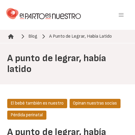
Pasar
al
contenido
principal
Blog
A Punto de Legrar, Había Latido
Ruta de navegación
A punto de legrar, había
latido
El bebé también es nuestro
Opinan nuestras socias
Pérdida perinatal
A punto de legrar, había