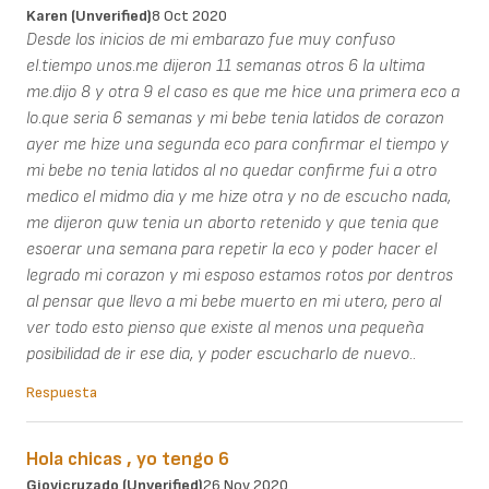
Karen (unverified)
8 Oct 2020
Desde los inicios de mi embarazo fue muy confuso
el.tiempo unos.me dijeron 11 semanas otros 6 la ultima
me.dijo 8 y otra 9 el caso es que me hice una primera eco a
lo.que seria 6 semanas y mi bebe tenia latidos de corazon
ayer me hize una segunda eco para confirmar el tiempo y
mi bebe no tenia latidos al no quedar confirme fui a otro
medico el midmo dia y me hize otra y no de escucho nada,
me dijeron quw tenia un aborto retenido y que tenia que
esoerar una semana para repetir la eco y poder hacer el
legrado mi corazon y mi esposo estamos rotos por dentros
al pensar que llevo a mi bebe muerto en mi utero, pero al
ver todo esto pienso que existe al menos una pequeña
posibilidad de ir ese dia, y poder escucharlo de nuevo..
Respuesta
Hola chicas , yo tengo 6
Giovicruzado (unverified)
26 Nov 2020