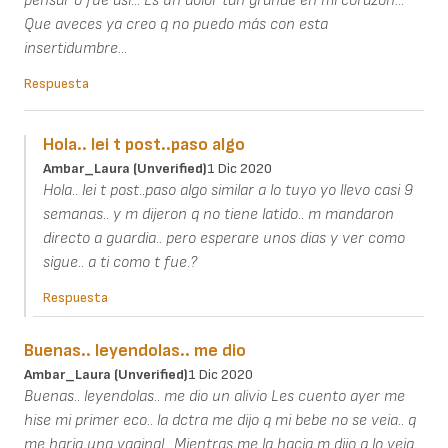
pensar o fue así... Es un dolor tan grande en mi corazón...
Que aveces ya creo q no puedo más con esta
insertidumbre...
Respuesta
Hola.. lei t post..paso algo
Ambar_Laura (unverified)
1 Dic 2020
Hola.. lei t post..paso algo similar a lo tuyo yo llevo casi 9
semanas.. y m dijeron q no tiene latido.. m mandaron
directo a guardia.. pero esperare unos dias y ver como
sigue.. a ti como t fue.?
Respuesta
Buenas.. leyendolas.. me dio
Ambar_Laura (unverified)
1 Dic 2020
Buenas.. leyendolas.. me dio un alivio Les cuento ayer me
hise mi primer eco.. la dctra me dijo q mi bebe no se veia.. q
me haria una vaginal.. Mientras me la hacia m dijo q lo veia