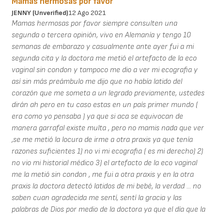
Mamas hermosas por favor
JENNY (unverified)
12 Ago 2021
Mamas hermosas por favor siempre consulten una
segunda o tercera opinión, vivo en Alemanía y tengo 10
semanas de embarazo y casualmente ante ayer fui a mi
segunda cita y la doctora me metió el artefacto de la eco
vaginal sin condon y tampoco me dio a ver mi ecografia y
así sin más preámbulo me dijo que no había latido del
corazón que me someta a un legrado previamente, ustedes
dirán ah pero en tu caso estas en un país primer mundo (
era como yo pensaba ) ya que si aca se equivocan de
manera garrafal existe multa , pero no mamis nada que ver
,se me metió la locura de irme a otra praxis ya que tenía
razones suficientes 1) no vi mi ecografia ( es mi derecho) 2)
no vio mi historial médico 3) el artefacto de la eco vaginal
me la metió sin condon , me fui a otra praxis y en la otra
praxis la doctora detectó latidos de mi bebé, la verdad ... no
saben cuan agradecida me sentí, sentí la gracia y las
palabras de Dios por medio de la doctora ya que el día que la