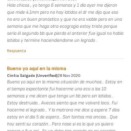
Hola chicas , yo tengo 6 semanas y 1 día ayer me dijeron
que mide 4.1mm pero no hay latidos el dr me dijo que eso
no era un buen pronóstico y que no era viable pero en una
semana que me haga otra ecogragia estoy triste porque
sería él segundo bb que pierda el anterior fue igual no había
latidos y termine haciendiendome un legrado .
Respuesta
Bueno yo aquí en la misma
Cintia Salgado (unverified)
28 Nov 2020
Bueno yo aquí en la misma cituación de muchas... Estoy en
el tiempo espectante fui hacerme una eco a las 10
semanas y me dicen que tengo un bb pero sin latidos...
Estoy destruida... Aveces siento que me volveré loca.. Fui
hacerme el legrado... Y la matrona me dice q espere 7 días
estoy en el día 5 de espera... Son tantas mis ancias... Que
hoy sentí su corazón... Pero nose si es lo que yo quiero