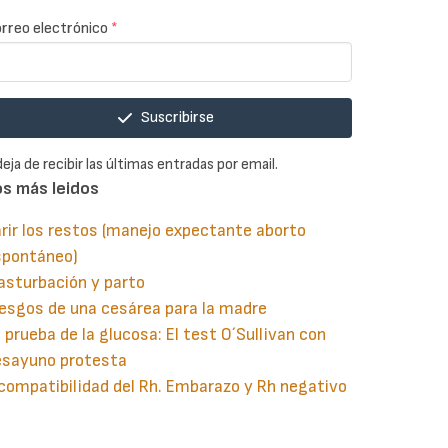
rreo electrónico
*
Suscribirse
deja de recibir las últimas entradas por email.
os más leidos
rir los restos (manejo expectante aborto
spontáneo)
asturbación y parto
esgos de una cesárea para la madre
 prueba de la glucosa: El test O´Sullivan con
esayuno protesta
compatibilidad del Rh. Embarazo y Rh negativo
guiente
aginación
gina