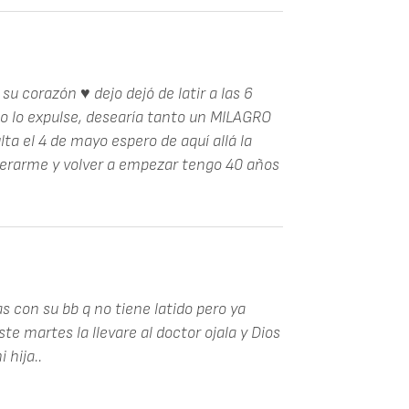
u corazón ♥️ dejo dejó de latir a las 6
 lo expulse, desearía tanto un MILAGRO
ta el 4 de mayo espero de aquí allá la
perarme y volver a empezar tengo 40 años
as con su bb q no tiene latido pero ya
e martes la llevare al doctor ojala y Dios
 hija..