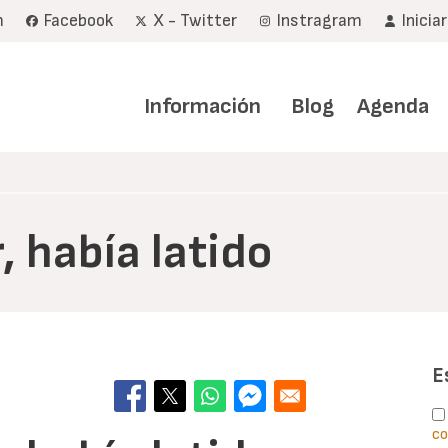
m
Facebook
X - Twitter
Instragram
Inicia
Navegación
principal
Información
Blog
Agenda
, había latido
E
co