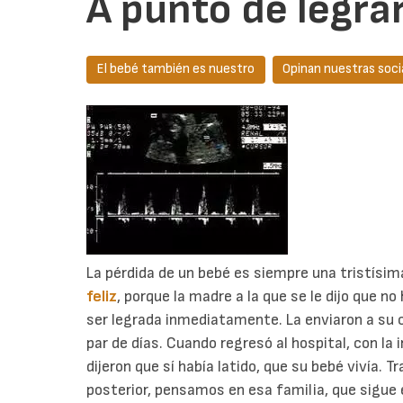
A punto de legrar
El bebé también es nuestro
Opinan nuestras soci
La pérdida de un bebé es siempre una tristísim
feliz
, porque la madre a la que se le dijo que no
ser legrada inmediatamente. La enviaron a su c
par de días. Cuando regresó al hospital, con la 
dijeron que sí había latido, que su bebé vivía. T
posterior, pensamos en esa familia, que sigue 