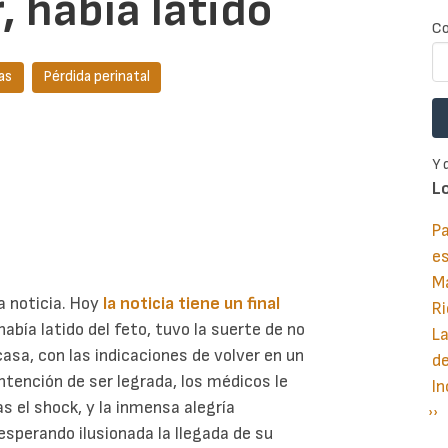
, había latido
Co
as
Pérdida perinatal
Y 
L
Pa
e
M
a noticia. Hoy
la noticia tiene un final
Ri
 había latido del feto, tuvo la suerte de no
La
asa, con las indicaciones de volver en un
d
intención de ser legrada, los médicos le
In
ras el shock, y la inmensa alegría
Si
››
P
esperando ilusionada la llegada de su
pá