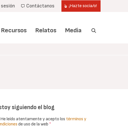
r sesión
Contáctanos
¡Hazte socia/o!
Recursos
Relatos
Media
stoy siguiendo el blog
He leído atentamente y acepto los
términos y
ndiciones
de uso de la web
*