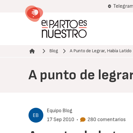
Pasar
Telegra
al
contenido
principal
Blog
A Punto de Legrar, Había Latido
Ruta de navegación
A punto de legrar
Equipo Blog
17 Sep 2010
•
280 comentarios