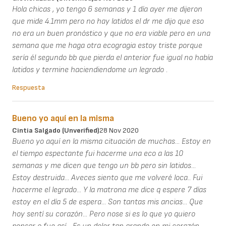
Hola chicas , yo tengo 6 semanas y 1 día ayer me dijeron
que mide 4.1mm pero no hay latidos el dr me dijo que eso
no era un buen pronóstico y que no era viable pero en una
semana que me haga otra ecogragia estoy triste porque
sería él segundo bb que pierda el anterior fue igual no había
latidos y termine haciendiendome un legrado .
Respuesta
Bueno yo aquí en la misma
Cintia Salgado (unverified)
28 Nov 2020
Bueno yo aquí en la misma cituación de muchas... Estoy en
el tiempo espectante fui hacerme una eco a las 10
semanas y me dicen que tengo un bb pero sin latidos...
Estoy destruida... Aveces siento que me volveré loca.. Fui
hacerme el legrado... Y la matrona me dice q espere 7 días
estoy en el día 5 de espera... Son tantas mis ancias... Que
hoy sentí su corazón... Pero nose si es lo que yo quiero