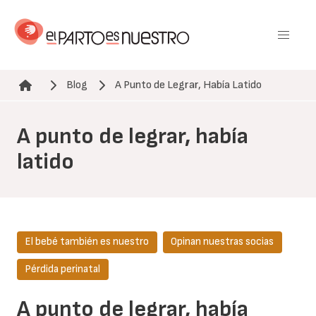
Pasar
al
contenido
principal
Blog
A Punto de Legrar, Había Latido
Ruta de navegación
A punto de legrar, había
latido
El bebé también es nuestro
Opinan nuestras socias
Pérdida perinatal
A punto de legrar, había