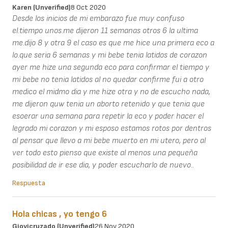
Karen (unverified)
8 Oct 2020
Desde los inicios de mi embarazo fue muy confuso
el.tiempo unos.me dijeron 11 semanas otros 6 la ultima
me.dijo 8 y otra 9 el caso es que me hice una primera eco a
lo.que seria 6 semanas y mi bebe tenia latidos de corazon
ayer me hize una segunda eco para confirmar el tiempo y
mi bebe no tenia latidos al no quedar confirme fui a otro
medico el midmo dia y me hize otra y no de escucho nada,
me dijeron quw tenia un aborto retenido y que tenia que
esoerar una semana para repetir la eco y poder hacer el
legrado mi corazon y mi esposo estamos rotos por dentros
al pensar que llevo a mi bebe muerto en mi utero, pero al
ver todo esto pienso que existe al menos una pequeña
posibilidad de ir ese dia, y poder escucharlo de nuevo..
Respuesta
Hola chicas , yo tengo 6
Giovicruzado (unverified)
26 Nov 2020