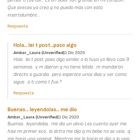
pensar o fue así... Es un dolor tan grande en mi corazón...
Que aveces ya creo q no puedo más con esta
insertidumbre...
Respuesta
Hola.. lei t post..paso algo
Ambar_Laura (unverified)
1 Dic 2020
Hola.. lei t post..paso algo similar a lo tuyo yo llevo casi 9
semanas.. y m dijeron q no tiene latido.. m mandaron
directo a guardia.. pero esperare unos dias y ver como
sigue.. a ti como t fue.?
Respuesta
Buenas.. leyendolas.. me dio
Ambar_Laura (unverified)
1 Dic 2020
Buenas.. leyendolas.. me dio un alivio Les cuento ayer me
hise mi primer eco.. la dctra me dijo q mi bebe no se veia.. q
me haria una vaginal.. Mientras me la hacia m dijo q lo veia