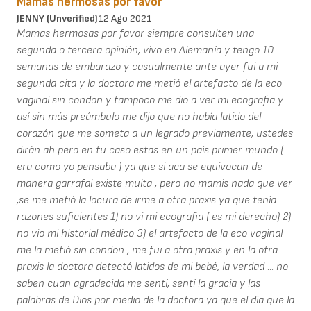
Mamas hermosas por favor
JENNY (unverified)
12 Ago 2021
Mamas hermosas por favor siempre consulten una
segunda o tercera opinión, vivo en Alemanía y tengo 10
semanas de embarazo y casualmente ante ayer fui a mi
segunda cita y la doctora me metió el artefacto de la eco
vaginal sin condon y tampoco me dio a ver mi ecografia y
así sin más preámbulo me dijo que no había latido del
corazón que me someta a un legrado previamente, ustedes
dirán ah pero en tu caso estas en un país primer mundo (
era como yo pensaba ) ya que si aca se equivocan de
manera garrafal existe multa , pero no mamis nada que ver
,se me metió la locura de irme a otra praxis ya que tenía
razones suficientes 1) no vi mi ecografia ( es mi derecho) 2)
no vio mi historial médico 3) el artefacto de la eco vaginal
me la metió sin condon , me fui a otra praxis y en la otra
praxis la doctora detectó latidos de mi bebé, la verdad ... no
saben cuan agradecida me sentí, sentí la gracia y las
palabras de Dios por medio de la doctora ya que el día que la