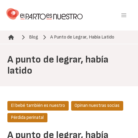
Pasar
al
contenido
principal
Blog
A Punto de Legrar, Había Latido
Ruta de navegación
A punto de legrar, había
latido
El bebé también es nuestro
Opinan nuestras socias
Pérdida perinatal
A punto de legrar, había