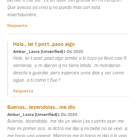
pensar o fue así... Es un dolor tan grande en mi corazón...
Que aveces ya creo q no puedo más con esta
insertidumbre...
Respuesta
Hola.. lei t post..paso algo
Ambar_Laura (unverified)
1 Dic 2020
Hola.. lei t post..paso algo similar a lo tuyo yo llevo casi 9
semanas.. y m dijeron q no tiene latido.. m mandaron
directo a guardia.. pero esperare unos dias y ver como
sigue.. a ti como t fue.?
Respuesta
Buenas.. leyendolas.. me dio
Ambar_Laura (unverified)
1 Dic 2020
Buenas.. leyendolas.. me dio un alivio Les cuento ayer me
hise mi primer eco.. la dctra me dijo q mi bebe no se veia.. q
me haria una vaginal.. Mientras me la hacia m dijo q lo veia