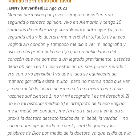
Mamas hermosas por favor
JENNY (unverified)
12 Ago 2021
Mamas hermosas por favor siempre consulten una
segunda o tercera opinión, vivo en Alemanía y tengo 10
semanas de embarazo y casualmente ante ayer fui a mi
segunda cita y la doctora me metió el artefacto de la eco
vaginal sin condon y tampoco me dio a ver mi ecografia y
así sin más preámbulo me dijo que no había latido del
corazón que me someta a un legrado previamente, ustedes
dirán ah pero en tu caso estas en un país primer mundo (
era como yo pensaba ) ya que si aca se equivocan de
manera garrafal existe multa , pero no mamis nada que ver
,se me metió la locura de irme a otra praxis ya que tenía
razones suficientes 1) no vi mi ecografia ( es mi derecho) 2)
no vio mi historial médico 3) el artefacto de la eco vaginal
me la metió sin condon , me fui a otra praxis y en la otra
praxis la doctora detectó latidos de mi bebé, la verdad ... no
saben cuan agradecida me sentí, sentí la gracia y las
palabras de Dios por medio de la doctora ya que el día que la