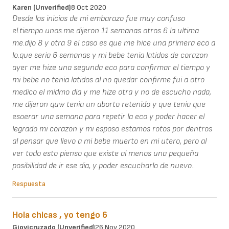
Karen (unverified)
8 Oct 2020
Desde los inicios de mi embarazo fue muy confuso
el.tiempo unos.me dijeron 11 semanas otros 6 la ultima
me.dijo 8 y otra 9 el caso es que me hice una primera eco a
lo.que seria 6 semanas y mi bebe tenia latidos de corazon
ayer me hize una segunda eco para confirmar el tiempo y
mi bebe no tenia latidos al no quedar confirme fui a otro
medico el midmo dia y me hize otra y no de escucho nada,
me dijeron quw tenia un aborto retenido y que tenia que
esoerar una semana para repetir la eco y poder hacer el
legrado mi corazon y mi esposo estamos rotos por dentros
al pensar que llevo a mi bebe muerto en mi utero, pero al
ver todo esto pienso que existe al menos una pequeña
posibilidad de ir ese dia, y poder escucharlo de nuevo..
Respuesta
Hola chicas , yo tengo 6
Giovicruzado (unverified)
26 Nov 2020