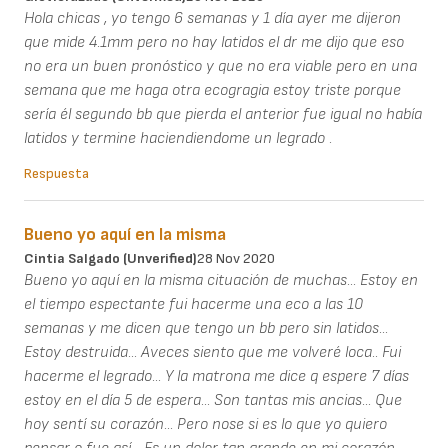
Hola chicas , yo tengo 6 semanas y 1 día ayer me dijeron
que mide 4.1mm pero no hay latidos el dr me dijo que eso
no era un buen pronóstico y que no era viable pero en una
semana que me haga otra ecogragia estoy triste porque
sería él segundo bb que pierda el anterior fue igual no había
latidos y termine haciendiendome un legrado .
Respuesta
Bueno yo aquí en la misma
Cintia Salgado (unverified)
28 Nov 2020
Bueno yo aquí en la misma cituación de muchas... Estoy en
el tiempo espectante fui hacerme una eco a las 10
semanas y me dicen que tengo un bb pero sin latidos...
Estoy destruida... Aveces siento que me volveré loca.. Fui
hacerme el legrado... Y la matrona me dice q espere 7 días
estoy en el día 5 de espera... Son tantas mis ancias... Que
hoy sentí su corazón... Pero nose si es lo que yo quiero