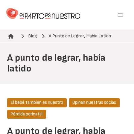
Pasar
al
contenido
principal
Blog
A Punto de Legrar, Había Latido
Ruta de navegación
A punto de legrar, había
latido
El bebé también es nuestro
Opinan nuestras socias
Pérdida perinatal
A punto de legrar, había