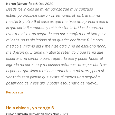
Karen (unverified)
8 Oct 2020
Desde los inicios de mi embarazo fue muy confuso
el.tiempo unos.me dijeron 11 semanas otros 6 la ultima
me.dijo 8 y otra 9 el caso es que me hice una primera eco a
lo.que seria 6 semanas y mi bebe tenia latidos de corazon
ayer me hize una segunda eco para confirmar el tiempo y
mi bebe no tenia latidos al no quedar confirme fui a otro
medico el midmo dia y me hize otra y no de escucho nada,
me dijeron quw tenia un aborto retenido y que tenia que
esoerar una semana para repetir la eco y poder hacer el
legrado mi corazon y mi esposo estamos rotos por dentros
al pensar que llevo a mi bebe muerto en mi utero, pero al
ver todo esto pienso que existe al menos una pequeña
posibilidad de ir ese dia, y poder escucharlo de nuevo..
Respuesta
Hola chicas , yo tengo 6
Giovicruzado (unverified)
26 Nov 2020