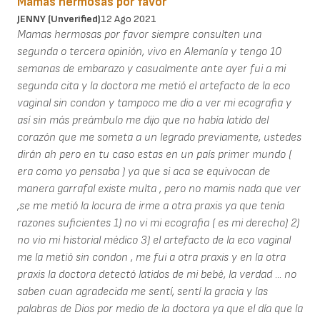
Mamas hermosas por favor
JENNY (unverified)
12 Ago 2021
Mamas hermosas por favor siempre consulten una
segunda o tercera opinión, vivo en Alemanía y tengo 10
semanas de embarazo y casualmente ante ayer fui a mi
segunda cita y la doctora me metió el artefacto de la eco
vaginal sin condon y tampoco me dio a ver mi ecografia y
así sin más preámbulo me dijo que no había latido del
corazón que me someta a un legrado previamente, ustedes
dirán ah pero en tu caso estas en un país primer mundo (
era como yo pensaba ) ya que si aca se equivocan de
manera garrafal existe multa , pero no mamis nada que ver
,se me metió la locura de irme a otra praxis ya que tenía
razones suficientes 1) no vi mi ecografia ( es mi derecho) 2)
no vio mi historial médico 3) el artefacto de la eco vaginal
me la metió sin condon , me fui a otra praxis y en la otra
praxis la doctora detectó latidos de mi bebé, la verdad ... no
saben cuan agradecida me sentí, sentí la gracia y las
palabras de Dios por medio de la doctora ya que el día que la