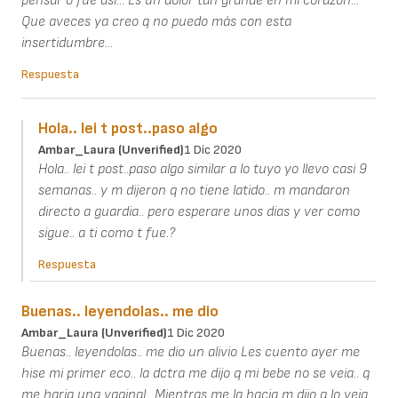
pensar o fue así... Es un dolor tan grande en mi corazón...
Que aveces ya creo q no puedo más con esta
insertidumbre...
Respuesta
Hola.. lei t post..paso algo
Ambar_Laura (unverified)
1 Dic 2020
Hola.. lei t post..paso algo similar a lo tuyo yo llevo casi 9
semanas.. y m dijeron q no tiene latido.. m mandaron
directo a guardia.. pero esperare unos dias y ver como
sigue.. a ti como t fue.?
Respuesta
Buenas.. leyendolas.. me dio
Ambar_Laura (unverified)
1 Dic 2020
Buenas.. leyendolas.. me dio un alivio Les cuento ayer me
hise mi primer eco.. la dctra me dijo q mi bebe no se veia.. q
me haria una vaginal.. Mientras me la hacia m dijo q lo veia