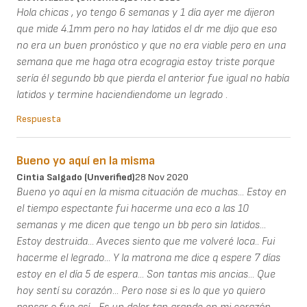
Hola chicas , yo tengo 6 semanas y 1 día ayer me dijeron
que mide 4.1mm pero no hay latidos el dr me dijo que eso
no era un buen pronóstico y que no era viable pero en una
semana que me haga otra ecogragia estoy triste porque
sería él segundo bb que pierda el anterior fue igual no había
latidos y termine haciendiendome un legrado .
Respuesta
Bueno yo aquí en la misma
Cintia Salgado (unverified)
28 Nov 2020
Bueno yo aquí en la misma cituación de muchas... Estoy en
el tiempo espectante fui hacerme una eco a las 10
semanas y me dicen que tengo un bb pero sin latidos...
Estoy destruida... Aveces siento que me volveré loca.. Fui
hacerme el legrado... Y la matrona me dice q espere 7 días
estoy en el día 5 de espera... Son tantas mis ancias... Que
hoy sentí su corazón... Pero nose si es lo que yo quiero