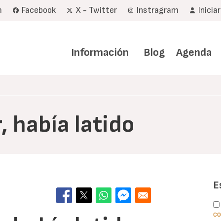
m
Facebook
X - Twitter
Instragram
Inicia
Navegación
principal
Información
Blog
Agenda
, había latido
E
co