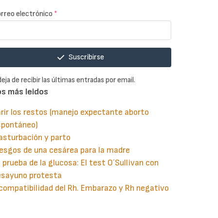
rreo electrónico
*
Suscribirse
deja de recibir las últimas entradas por email.
os más leidos
rir los restos (manejo expectante aborto
spontáneo)
asturbación y parto
esgos de una cesárea para la madre
 prueba de la glucosa: El test O´Sullivan con
esayuno protesta
compatibilidad del Rh. Embarazo y Rh negativo
guiente
aginación
gina