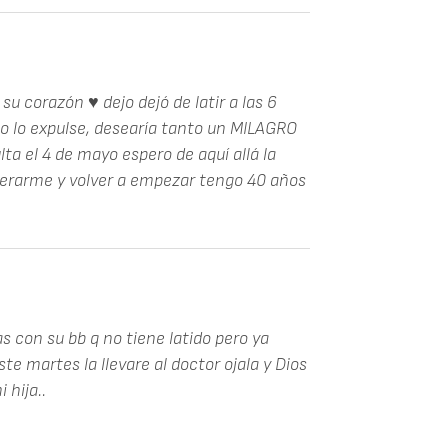
u corazón ♥️ dejo dejó de latir a las 6
 lo expulse, desearía tanto un MILAGRO
ta el 4 de mayo espero de aquí allá la
perarme y volver a empezar tengo 40 años
as con su bb q no tiene latido pero ya
e martes la llevare al doctor ojala y Dios
 hija..