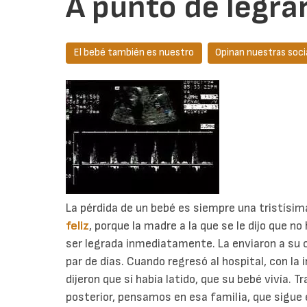
A punto de legrar
El bebé también es nuestro
Opinan nuestras soci
La pérdida de un bebé es siempre una tristísim
feliz
, porque la madre a la que se le dijo que no
ser legrada inmediatamente. La enviaron a su c
par de días. Cuando regresó al hospital, con la 
dijeron que sí había latido, que su bebé vivía. T
posterior, pensamos en esa familia, que sigue 