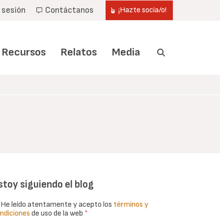
r sesión
Contáctanos
¡Hazte socia/o!
Recursos
Relatos
Media
stoy siguiendo el blog
He leído atentamente y acepto los
términos y
ndiciones
de uso de la web
*