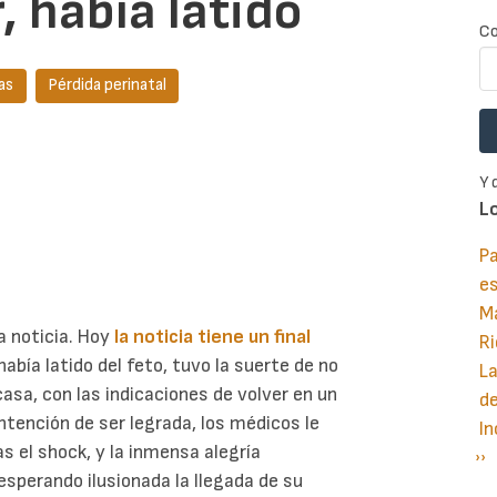
, había latido
Co
as
Pérdida perinatal
Y 
L
Pa
e
M
a noticia. Hoy
la noticia tiene un final
Ri
 había latido del feto, tuvo la suerte de no
La
asa, con las indicaciones de volver en un
d
intención de ser legrada, los médicos le
In
ras el shock, y la inmensa alegría
Si
››
P
esperando ilusionada la llegada de su
pá