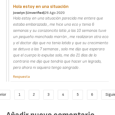
Hola estoy en una situación
Joselyn (unverified)
26 Ago 2020
Hola estoy en una situación parecida me entere que
estaba embarazada , me hice una eco y tenia 6
semanas y su corazoncito latía ,a las 10 semanas tuve
un pequeño manchado marrón , me realizaron otra eco
y el doctor dijo que no tenia latido y que su crecimiento
se detuvo a las 7 semanas , solo me dijo que esperara
que el cuerpo lo expulse solo, me dio 21 días de lo
contrario me dijo que tendría que hacer un legrado,
pero ahora ni siquiera tengo sangrado .
Respuesta
Paginación
rior
1
2
3
4
5
6
Sigui
ágina anterior
Page
Página actual
Page
Page
Page
Page