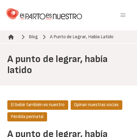
Pasar
al
contenido
principal
Blog
A Punto de Legrar, Había Latido
Ruta de navegación
A punto de legrar, había
latido
El bebé también es nuestro
Opinan nuestras socias
Pérdida perinatal
A punto de legrar, había