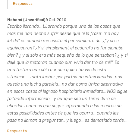
Respuesta
Nohemí (unverified)
9 Oct 2010
Escribo llorando... LLorando porque una de las cosas que
más me han hecho sufrir desde que oí la frase: "no hay
latido" es cuando me asalta el pensamiento de: ¿"y si se
equivocaron? ¿Y si simplement el ecógrafo no funcionaba
bien? ¿ y si sólo era más pequeña de lo que pensaban? ¿ y si
dejé que la mataran cuando aún vivía dentro de mí?" Es
una tortura que sólo conoce quien ha vivido esta
situación... Tanto luchar por partos no inteervenidos...nos
queda una lucha paralela... no dar como única alternativa
en esots casos al legrado hospitalario inmediato... NOS sigue
faltando información... y aunque sea un tema duro de
abordar tenemos que seguir informando a las madres de
estas posibilidades antes de que les ocurra... cuando les
pasa no llaman a preguntar... y luego... es demasiado tarde...
Respuesta