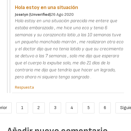
Hola estoy en una situación
Joselyn (unverified)
26 Ago 2020
Hola estoy en una situación parecida me entere que
estaba embarazada , me hice una eco y tenia 6
semanas y su corazoncito latía ,a las 10 semanas tuve
un pequeño manchado marrón , me realizaron otra eco
y el doctor dijo que no tenia latido y que su crecimiento
se detuvo a las 7 semanas , solo me dijo que esperara
que el cuerpo lo expulse solo, me dio 21 días de lo
contrario me dijo que tendría que hacer un legrado,
pero ahora ni siquiera tengo sangrado .
Respuesta
Paginación
rior
1
2
3
4
5
6
Sigui
ágina anterior
Page
Página actual
Page
Page
Page
Page