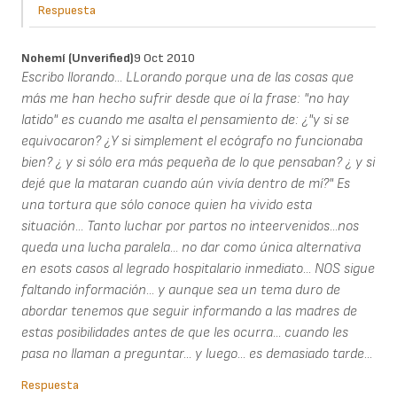
Respuesta
Nohemí (unverified)
9 Oct 2010
Escribo llorando... LLorando porque una de las cosas que
más me han hecho sufrir desde que oí la frase: "no hay
latido" es cuando me asalta el pensamiento de: ¿"y si se
equivocaron? ¿Y si simplement el ecógrafo no funcionaba
bien? ¿ y si sólo era más pequeña de lo que pensaban? ¿ y si
dejé que la mataran cuando aún vivía dentro de mí?" Es
una tortura que sólo conoce quien ha vivido esta
situación... Tanto luchar por partos no inteervenidos...nos
queda una lucha paralela... no dar como única alternativa
en esots casos al legrado hospitalario inmediato... NOS sigue
faltando información... y aunque sea un tema duro de
abordar tenemos que seguir informando a las madres de
estas posibilidades antes de que les ocurra... cuando les
pasa no llaman a preguntar... y luego... es demasiado tarde...
Respuesta