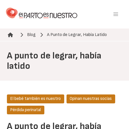
Pasar
al
contenido
principal
Blog
A Punto de Legrar, Había Latido
Ruta de navegación
A punto de legrar, había
latido
El bebé también es nuestro
Opinan nuestras socias
Pérdida perinatal
A punto de legrar, había