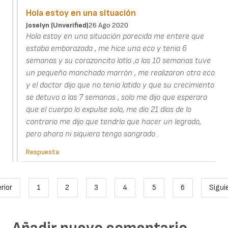
Hola estoy en una situación
Joselyn (unverified)
26 Ago 2020
Hola estoy en una situación parecida me entere que
estaba embarazada , me hice una eco y tenia 6
semanas y su corazoncito latía ,a las 10 semanas tuve
un pequeño manchado marrón , me realizaron otra eco
y el doctor dijo que no tenia latido y que su crecimiento
se detuvo a las 7 semanas , solo me dijo que esperara
que el cuerpo lo expulse solo, me dio 21 días de lo
contrario me dijo que tendría que hacer un legrado,
pero ahora ni siquiera tengo sangrado .
Respuesta
Paginación
rior
1
2
3
4
5
6
Sigui
ágina anterior
Page
Página actual
Page
Page
Page
Page