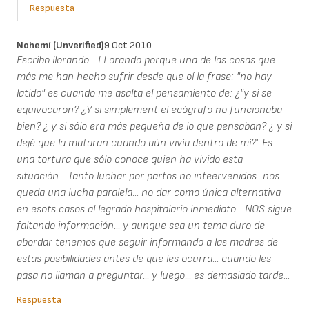
Respuesta
Nohemí (unverified)
9 Oct 2010
Escribo llorando... LLorando porque una de las cosas que
más me han hecho sufrir desde que oí la frase: "no hay
latido" es cuando me asalta el pensamiento de: ¿"y si se
equivocaron? ¿Y si simplement el ecógrafo no funcionaba
bien? ¿ y si sólo era más pequeña de lo que pensaban? ¿ y si
dejé que la mataran cuando aún vivía dentro de mí?" Es
una tortura que sólo conoce quien ha vivido esta
situación... Tanto luchar por partos no inteervenidos...nos
queda una lucha paralela... no dar como única alternativa
en esots casos al legrado hospitalario inmediato... NOS sigue
faltando información... y aunque sea un tema duro de
abordar tenemos que seguir informando a las madres de
estas posibilidades antes de que les ocurra... cuando les
pasa no llaman a preguntar... y luego... es demasiado tarde...
Respuesta