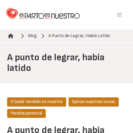
Pasar
al
contenido
principal
Blog
A Punto de Legrar, Había Latido
Ruta de navegación
A punto de legrar, había
latido
El bebé también es nuestro
Opinan nuestras socias
Pérdida perinatal
A punto de legrar, había