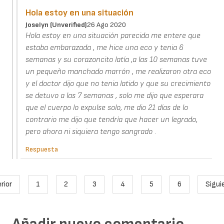
Hola estoy en una situación
Joselyn (unverified)
26 Ago 2020
Hola estoy en una situación parecida me entere que
estaba embarazada , me hice una eco y tenia 6
semanas y su corazoncito latía ,a las 10 semanas tuve
un pequeño manchado marrón , me realizaron otra eco
y el doctor dijo que no tenia latido y que su crecimiento
se detuvo a las 7 semanas , solo me dijo que esperara
que el cuerpo lo expulse solo, me dio 21 días de lo
contrario me dijo que tendría que hacer un legrado,
pero ahora ni siquiera tengo sangrado .
Respuesta
Paginación
rior
1
2
3
4
5
6
Sigui
ágina anterior
Page
Página actual
Page
Page
Page
Page