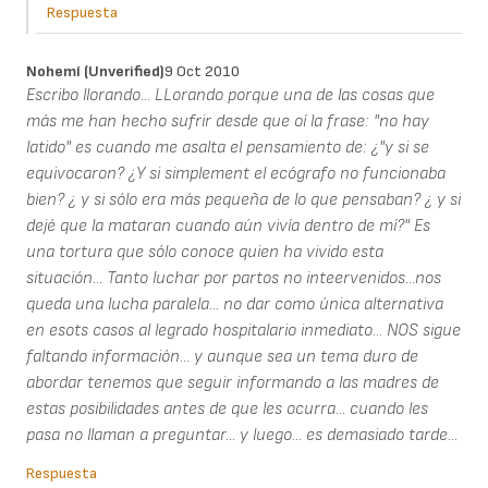
Respuesta
Nohemí (unverified)
9 Oct 2010
Escribo llorando... LLorando porque una de las cosas que
más me han hecho sufrir desde que oí la frase: "no hay
latido" es cuando me asalta el pensamiento de: ¿"y si se
equivocaron? ¿Y si simplement el ecógrafo no funcionaba
bien? ¿ y si sólo era más pequeña de lo que pensaban? ¿ y si
dejé que la mataran cuando aún vivía dentro de mí?" Es
una tortura que sólo conoce quien ha vivido esta
situación... Tanto luchar por partos no inteervenidos...nos
queda una lucha paralela... no dar como única alternativa
en esots casos al legrado hospitalario inmediato... NOS sigue
faltando información... y aunque sea un tema duro de
abordar tenemos que seguir informando a las madres de
estas posibilidades antes de que les ocurra... cuando les
pasa no llaman a preguntar... y luego... es demasiado tarde...
Respuesta