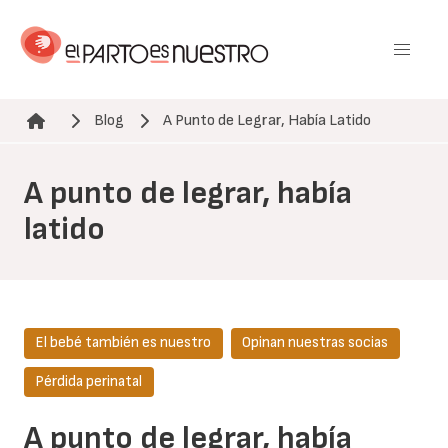
Pasar
al
contenido
principal
Blog
A Punto de Legrar, Había Latido
Ruta de navegación
A punto de legrar, había
latido
El bebé también es nuestro
Opinan nuestras socias
Pérdida perinatal
A punto de legrar, había