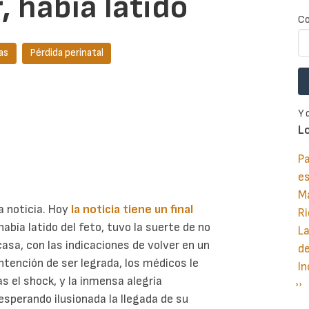
, había latido
Co
as
Pérdida perinatal
Y 
L
Pa
e
M
a noticia. Hoy
la noticia tiene un final
Ri
 había latido del feto, tuvo la suerte de no
La
asa, con las indicaciones de volver en un
d
intención de ser legrada, los médicos le
In
ras el shock, y la inmensa alegría
Si
››
P
esperando ilusionada la llegada de su
pá