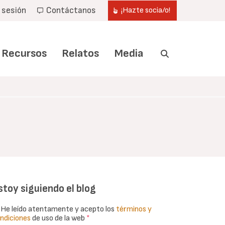
r sesión
Contáctanos
¡Hazte socia/o!
Recursos
Relatos
Media
stoy siguiendo el blog
He leído atentamente y acepto los
términos y
ndiciones
de uso de la web
*