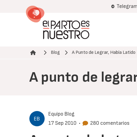
Pasar
Telegra
al
contenido
principal
Blog
A Punto de Legrar, Había Latido
Ruta de navegación
A punto de legrar
Equipo Blog
17 Sep 2010
•
280 comentarios