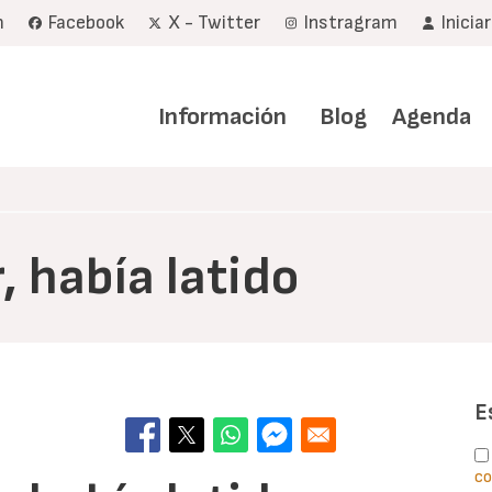
m
Facebook
X - Twitter
Instragram
Inicia
Navegación
principal
Información
Blog
Agenda
, había latido
E
co