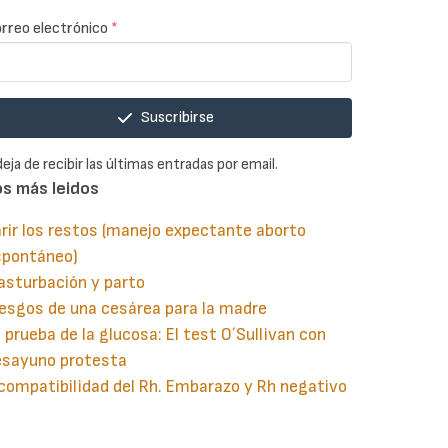
rreo electrónico
*
Suscribirse
deja de recibir las últimas entradas por email.
os más leidos
rir los restos (manejo expectante aborto
spontáneo)
asturbación y parto
esgos de una cesárea para la madre
 prueba de la glucosa: El test O´Sullivan con
esayuno protesta
compatibilidad del Rh. Embarazo y Rh negativo
guiente
aginación
gina