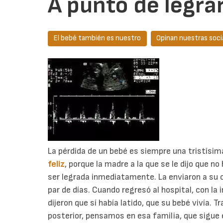
A punto de legrar
El bebé también es nuestro
Opinan nuestras soci
La pérdida de un bebé es siempre una tristísim
feliz
, porque la madre a la que se le dijo que no
ser legrada inmediatamente. La enviaron a su c
par de días. Cuando regresó al hospital, con la 
dijeron que sí había latido, que su bebé vivía. T
posterior, pensamos en esa familia, que sigue 