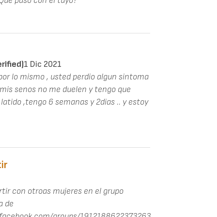
. Que paso con el tuyo?
ified)
1 Dic 2021
 por lo mismo , usted perdio algun sintoma
a mis senos no me duelen y tengo que
 latido ,tengo 6 semanas y 2dias .. y estoy
ir
tir con otroas mujeres en el grupo
a de
w.facebook.com/groups/1912188622373263