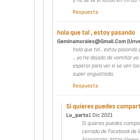
y no se ve el latido en mi bb
Respuesta
hola que tal , estoy pasando
Geminamorales@gmail.com (unver
hola que tal , estoy pasando
.. yo he dejado de vomitar y
esperar para ver si se ven los
super angustiada.
Respuesta
Si quieres puedes compart
Lu_parto
1 Dic 2021
Si quieres puedes compar
cerrado de Facebook de l
Asociación: https://ww