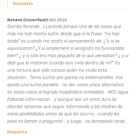
Respuesta
Nohemí (unverified)
9 Oct 2010
Escribo llorando... LLorando porque una de las cosas que
más me han hecho sufrir desde que oí la frase: "no hay
latido" es cuando me asalta el pensamiento de: ¿"y si se
equivocaron? ¿Y si simplement el ecógrafo no funcionaba
bien? ¿ y si sólo era más pequeña de lo que pensaban? ¿ y si
dejé que la mataran cuando aún vivía dentro de mí?" Es
una tortura que sólo conoce quien ha vivido esta
situación... Tanto luchar por partos no inteervenidos...nos
queda una lucha paralela... no dar como única alternativa
en esots casos al legrado hospitalario inmediato... NOS sigue
faltando información... y aunque sea un tema duro de
abordar tenemos que seguir informando a las madres de
estas posibilidades antes de que les ocurra... cuando les
pasa no llaman a preguntar... y luego... es demasiado tarde...
Respuesta