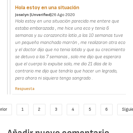
Hola estoy en una situación
Joselyn (unverified)
26 Ago 2020
Hola estoy en una situación parecida me entere que
estaba embarazada , me hice una eco y tenia 6
semanas y su corazoncito latía ,a las 10 semanas tuve
un pequeño manchado marrón , me realizaron otra eco
y el doctor dijo que no tenia latido y que su crecimiento
se detuvo a las 7 semanas , solo me dijo que esperara
que el cuerpo lo expulse solo, me dio 21 días de lo
contrario me dijo que tendría que hacer un legrado,
pero ahora ni siquiera tengo sangrado .
Respuesta
Paginación
rior
1
2
3
4
5
6
Sigui
ágina anterior
Page
Página actual
Page
Page
Page
Page