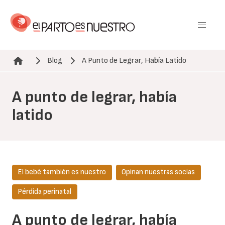
Pasar
al
contenido
principal
Blog
A Punto de Legrar, Había Latido
Ruta de navegación
A punto de legrar, había
latido
El bebé también es nuestro
Opinan nuestras socias
Pérdida perinatal
A punto de legrar, había