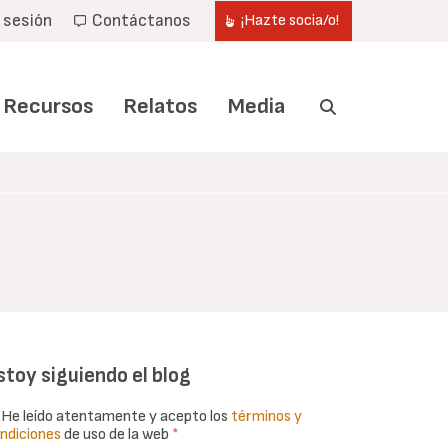
r sesión
Contáctanos
¡Hazte socia/o!
Recursos
Relatos
Media
stoy siguiendo el blog
He leído atentamente y acepto los
términos y
ndiciones
de uso de la web
*