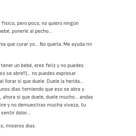
r físico, pero poco, no quiero ningún
ebé, ponerle al pecho...
nía que curar yo... No quería. Me ayuda mi
e tener un bebé, eres feliz y no puedes
o se abre!!)... no puedes expresar
 llorar sí que duele. Duele la herida...
s unos días temiendo que eso se abra y
 ahora sí que duele, duele mucho... andas
 tire y no demuestras mucha viveza, tu
entir dolor...
as, míseros días.