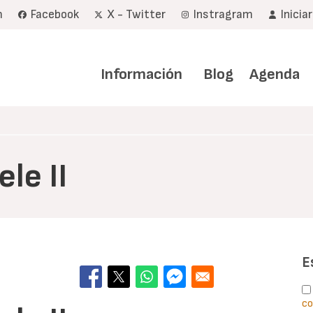
m
Facebook
X - Twitter
Instragram
Inicia
Navegación
principal
Información
Blog
Agenda
le II
E
co