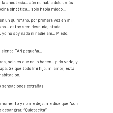
 la anestesia... aún no había dolor, más
ina sintética... solo había miedo...
en un quirófano, por primera vez en mi
zos... estoy semidesnuda, atada...
, yo no soy nada ni nadie ahí… Miedo,
e siento TAN pequeña...
, solo es que no lo hacen... pido verlo, y
apá. Sé que todo (mi hijo, mi amor) está
habitación.
lo sensaciones extrañas
e momento y no me deja, me dice que "con
o desangrar. “Quietecita”.