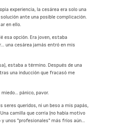
opia experiencia, la cesárea era solo una
 solución ante una posible complicación.
r en ello.
esa opción. Era joven, estaba
r... una cesárea jamás entró en mis
sa), estaba a término. Después de una
 y tras una inducción que fracasó me
 miedo... pánico, pavor.
s seres queridos, ni un beso a mis papás,
 Una camilla que corría (no había motivo
ío y unos "profesionales" más fríos aún...