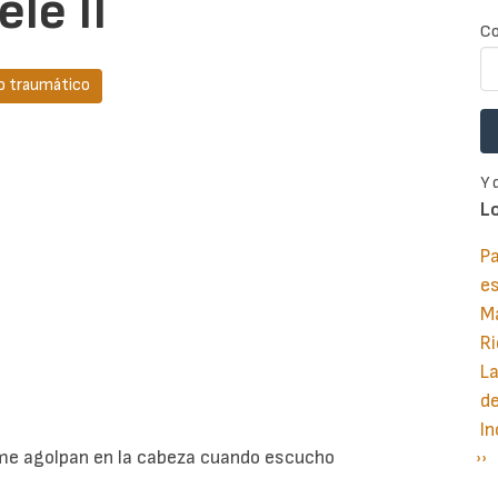
le II
Co
o traumático
Y 
L
Pa
e
M
Ri
La
d
In
 me agolpan en la cabeza cuando escucho
Si
››
P
pá