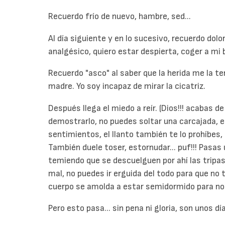
Recuerdo frío de nuevo, hambre, sed...
Al día siguiente y en lo sucesivo, recuerdo dolo
analgésico, quiero estar despierta, coger a mi b
Recuerdo "asco" al saber que la herida me la te
madre. Yo soy incapaz de mirar la cicatriz.
Después llega el miedo a reír. (Dios!!! acabas d
demostrarlo, no puedes soltar una carcajada, es
sentimientos, el llanto también te lo prohíbes, al
También duele toser, estornudar... puf!!! Pasa
temiendo que se descuelguen por ahí las tripas,
mal, no puedes ir erguida del todo para que no
cuerpo se amolda a estar semidormido para no s
Pero esto pasa... sin pena ni gloria, son unos dí