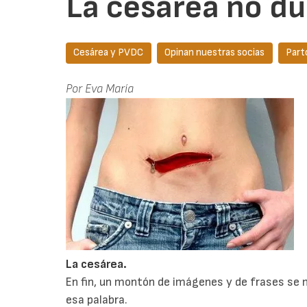
La cesárea no due
Cesárea y PVDC
Opinan nuestras socias
Part
Por Eva María
L
a cesárea.
En fin, un montón de imágenes y de frases se
esa palabra.