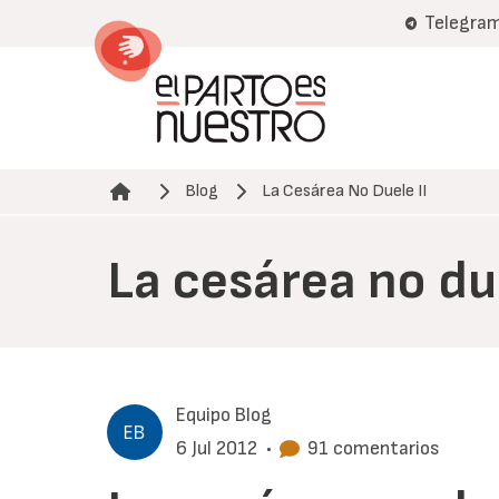
Pasar
Telegra
al
contenido
principal
Blog
La Cesárea No Duele II
Ruta de navegación
La cesárea no due
Equipo Blog
6 Jul 2012
•
91 comentarios