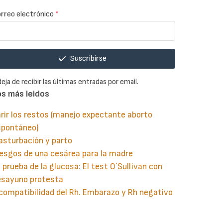
rreo electrónico
*
Suscribirse
deja de recibir las últimas entradas por email.
os más leidos
rir los restos (manejo expectante aborto
spontáneo)
asturbación y parto
esgos de una cesárea para la madre
 prueba de la glucosa: El test O´Sullivan con
esayuno protesta
compatibilidad del Rh. Embarazo y Rh negativo
guiente
aginación
gina