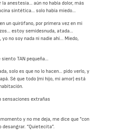
 la anestesia... aún no había dolor, más
ina sintética... solo había miedo...
en un quirófano, por primera vez en mi
zos... estoy semidesnuda, atada...
, yo no soy nada ni nadie ahí… Miedo,
e siento TAN pequeña...
, solo es que no lo hacen... pido verlo, y
apá. Sé que todo (mi hijo, mi amor) está
habitación.
lo sensaciones extrañas
e momento y no me deja, me dice que "con
o desangrar. “Quietecita”.