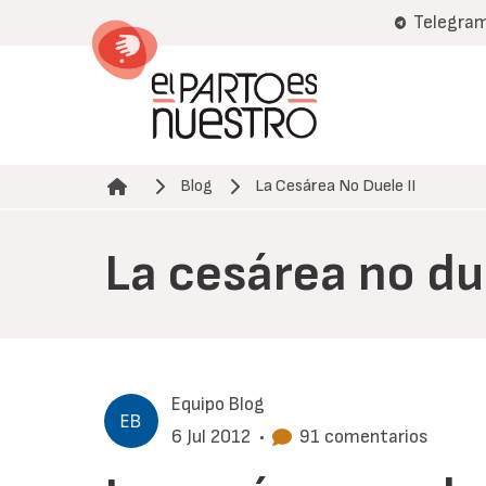
Pasar
Telegra
al
contenido
principal
Blog
La Cesárea No Duele II
Ruta de navegación
La cesárea no due
Equipo Blog
6 Jul 2012
•
91 comentarios