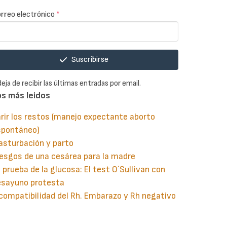
rreo electrónico
*
Suscribirse
deja de recibir las últimas entradas por email.
os más leidos
rir los restos (manejo expectante aborto
spontáneo)
asturbación y parto
esgos de una cesárea para la madre
 prueba de la glucosa: El test O´Sullivan con
esayuno protesta
compatibilidad del Rh. Embarazo y Rh negativo
guiente
aginación
gina