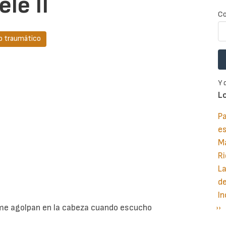
le II
Co
o traumático
Y 
L
Pa
e
M
Ri
La
d
In
 me agolpan en la cabeza cuando escucho
Si
››
P
pá