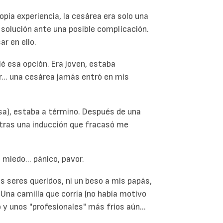
opia experiencia, la cesárea era solo una
 solución ante una posible complicación.
r en ello.
esa opción. Era joven, estaba
r... una cesárea jamás entró en mis
sa), estaba a término. Después de una
 y tras una inducción que fracasó me
 miedo... pánico, pavor.
s seres queridos, ni un beso a mis papás,
 Una camilla que corría (no había motivo
ío y unos "profesionales" más fríos aún...