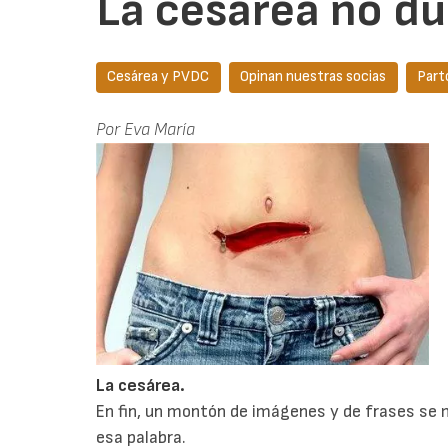
La cesárea no due
Cesárea y PVDC
Opinan nuestras socias
Part
Por Eva María
L
a cesárea.
En fin, un montón de imágenes y de frases se
esa palabra.