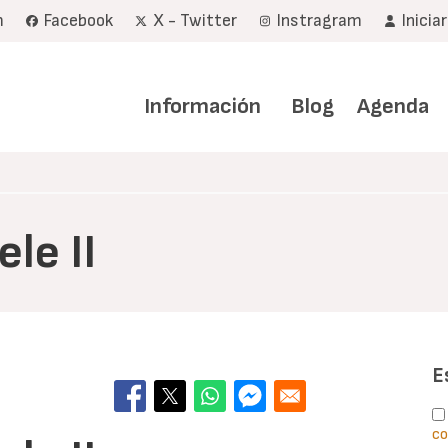
m
Facebook
X - Twitter
Instragram
Inicia
Navegación
principal
Información
Blog
Agenda
le II
E
co