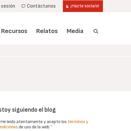
r sesión
Contáctanos
¡Hazte socia/o!
Recursos
Relatos
Media
stoy siguiendo el blog
He leído atentamente y acepto los
términos y
ndiciones
de uso de la web
*