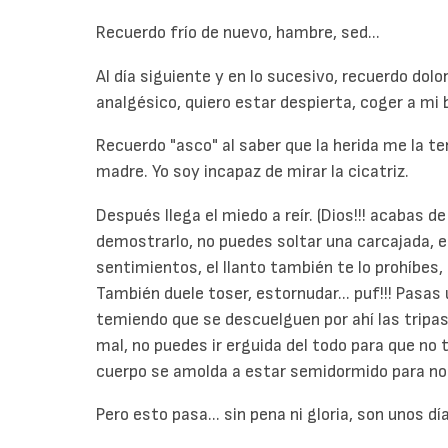
Recuerdo frío de nuevo, hambre, sed...
Al día siguiente y en lo sucesivo, recuerdo dolo
analgésico, quiero estar despierta, coger a mi b
Recuerdo "asco" al saber que la herida me la te
madre. Yo soy incapaz de mirar la cicatriz.
Después llega el miedo a reír. (Dios!!! acabas d
demostrarlo, no puedes soltar una carcajada, es
sentimientos, el llanto también te lo prohíbes, al
También duele toser, estornudar... puf!!! Pasa
temiendo que se descuelguen por ahí las tripas,
mal, no puedes ir erguida del todo para que no
cuerpo se amolda a estar semidormido para no s
Pero esto pasa... sin pena ni gloria, son unos dí