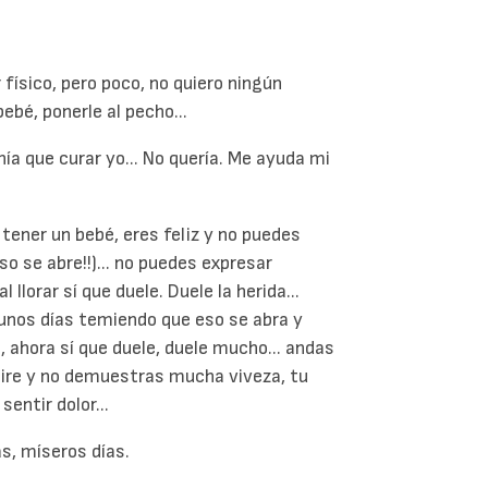
r físico, pero poco, no quiero ningún
ebé, ponerle al pecho...
nía que curar yo... No quería. Me ayuda mi
e tener un bebé, eres feliz y no puedes
o se abre!!)... no puedes expresar
 llorar sí que duele. Duele la herida...
s unos días temiendo que eso se abra y
 ahora sí que duele, duele mucho... andas
 tire y no demuestras mucha viveza, tu
entir dolor...
as, míseros días.