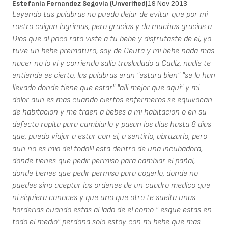
Estefania Fernandez Segovia (unverified)
19 Nov 2013
Leyendo tus palabras no puedo dejar de evitar que por mi
rostro caigan lagrimas, pero gracias y da muchas gracias a
Dios que al poco rato viste a tu bebe y disfrutaste de el, yo
tuve un bebe prematuro, soy de Ceuta y mi bebe nada mas
nacer no lo vi y corriendo salio trasladado a Cadiz, nadie te
entiende es cierto, las palabras eran "estara bien" "se lo han
llevado donde tiene que estar" "alli mejor que aqui" y mi
dolor aun es mas cuando ciertos enfermeros se equivocan
de habitacion y me traen a bebes a mi habitacion o en su
defecto ropita para cambiarlo y pasan los dias hasta 8 dias
que, puedo viajar a estar con el, a sentirlo, abrazarlo, pero
aun no es mio del todo!!! esta dentro de una incubadora,
donde tienes que pedir permiso para cambiar el pañal,
donde tienes que pedir permiso para cogerlo, donde no
puedes sino aceptar las ordenes de un cuadro medico que
ni siquiera conoces y que uno que otro te suelta unas
borderias cuando estas al lado de el como " esque estas en
todo el medio" perdona solo estoy con mi bebe que mas