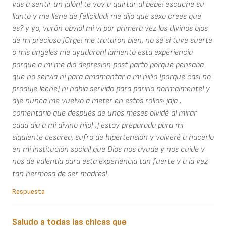
vas a sentir un jalón! te voy a quirtar al bebe! escuche su
llanto y me llene de felicidad! me dijo que sexo crees que
es? y yo, varón obvio! mi vi por primera vez los divinos ojos
de mi precioso JOrge! me trataron bien, no sé si tuve suerte
o mis angeles me ayudaron! lamento esta experiencia
porque a mi me dio depresion post parto porque pensaba
que no servía ni para amamantar a mi niño (porque casi no
produje leche) ni habia servido para parirlo normalmente! y
dije nunca me vuelvo a meter en estos rollos! jaja ,
comentario que después de unos meses olvidé al mirar
cada día a mi divino hijo! :) estoy preparada para mi
siguiente cesarea, sufro de hipertensión y volveré a hacerlo
en mi institución social! que Dios nos ayude y nos cuide y
nos de valentía para esta experiencia tan fuerte y a la vez
tan hermosa de ser madres!
Respuesta
Saludo a todas las chicas que