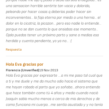
porque nadie me dijo q podia o debia darsela enseguida... es
una sensacion horrible sentirte tan vacia y dolorida,
peleando por hacer cosas q deberías poder hacer sin
inconvenientes... la faja eterna por miedo a una hernia... el
dolor en la cicatriz, la picazon... pero eso nadie lo entiende...
porque no se dan cuenta lo que ansiabas ese momento...
Ojala puedas tener un próximo parto y sane a medias esa
herdida y cuenta pendiente, yo ya no... :(
Respuesta
Hola Eva gracias por
Florencia (unverified)
19 Nov 2013
Hola Eva gracias por expresarte ....a mi me paso tal cual que
a ti y me duele y me da mucho odio hacia el sistema que
me hayan robado el parto que yo soñaba....ahora entiendo
que hace tambièn como tù 4 años y medio cuando naciò
Joaquìn sabìa mucho menos a cerca de mis derechos y de
como funciona mi cuerpo....me sentìa asustada y y no tenìa