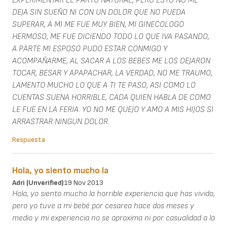
EXPERIMENTAR EL PARTO NATURAL, PERO ESTO NO ME
DEJA SIN SUEÑO NI CON UN DOLOR QUE NO PUEDA
SUPERAR, A MI ME FUE MUY BIEN, MI GINECOLOGO
HERMOSO, ME FUE DICIENDO TODO LO QUE IVA PASANDO,
A PARTE MI ESPOSO PUDO ESTAR CONMIGO Y
ACOMPAÑARME, AL SACAR A LOS BEBES ME LOS DEJARON
TOCAR, BESAR Y APAPACHAR, LA VERDAD, NO ME TRAUMO,
LAMENTO MUCHO LO QUE A TI TE PASO, ASI COMO LO
CUENTAS SUENA HORRIBLE, CADA QUIEN HABLA DE COMO
LE FUE EN LA FERIA. YO NO ME QUEJO Y AMO A MIS HIJOS SI
ARRASTRAR NINGUN DOLOR.
Respuesta
Hola, yo siento mucho la
Adri (unverified)
19 Nov 2013
Hola, yo siento mucho la horrible experiencia que has vivido,
pero yo tuve a mi bebé por cesarea hace dos meses y
medio y mi experiencia no se aproxima ni por casualidad a la