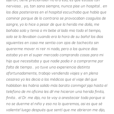
dijeron, tiene preclamsia!! no era eso, es que estaba tan
nerviosa... yo, tan sana siempre, nunca pise un hospital... en
los dias posteriores en el hospital escuchaba que había que
caminar porque de lo contrario se provocaban coagulos de
sangre, yo lo hice a pesar de que la herida me dolía, me
bañaba sola y tenia a mi bebe al lado mio todo el tiempo,
solo se lo llevaban cuando era la hora de su baño! los dias
siguientes en casa me sentia con ojos de tachecito sin
quererme mover ni reir ni nada, pero a los quince dias
estaba yo en el super mercado comprando cosas para mi
hijo que necesitaba y que nadie podia ir a comprarme por
falta de tiempo... yo tuve una experiencia distinta
afortunadamente, trabajo vendiendo viajes y en plena
cesarea yo les decia a los médicos que el viaje del que
hablaban les habria salido más barato conmigo! jaja hasta el
telefono de mi oficina les di! me hicieron una herida finita,
finita... el Dr. me dijo, no te voy a anesteciar toda porque si
no se duerme el niño y eso no lo queremos, asi es que sé
valiente! luego después que sentí que me abrieron me dijo,