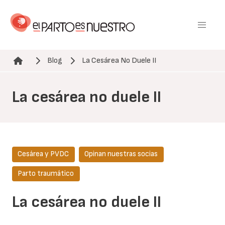
Pasar
al
contenido
principal
Blog
La Cesárea No Duele II
Ruta de navegación
La cesárea no duele II
Cesárea y PVDC
Opinan nuestras socias
Parto traumático
La cesárea no duele II