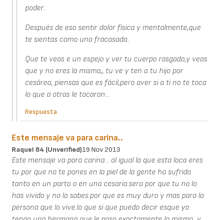
poder..
Después de eso sentir dolor física y mentalmente,que
te sientas como una fracasada..
Que te veas e un espejo y ver tu cuerpo rasgado,y veas
que y no eres la misma,, tu ve y ten a tu hijo por
cesárea, piensas que es fácil,pero aver si a ti no te toca
lo que a otras le tocaron...
Respuesta
Este mensaje va para carina..
Raquel 84 (unverified)
19 Nov 2013
Este mensaje va para carina... al igual la que esta loca eres
tu por que no te pones en la piel de la gente ha sufrido
tanto en un parto o en una cesaria.sera por que tu no lo
has vivido y no lo sabes.por que es muy duro y mas para la
persona que lo vive.lo que si que puedo decir esque yo
tengo una hermana que le paso exactamente lo mismo...y