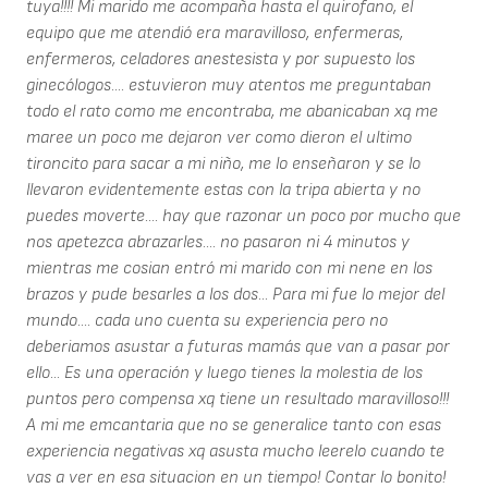
tuya!!!! Mi marido me acompaña hasta el quirofano, el
equipo que me atendió era maravilloso, enfermeras,
enfermeros, celadores anestesista y por supuesto los
ginecólogos.... estuvieron muy atentos me preguntaban
todo el rato como me encontraba, me abanicaban xq me
maree un poco me dejaron ver como dieron el ultimo
tironcito para sacar a mi niño, me lo enseñaron y se lo
llevaron evidentemente estas con la tripa abierta y no
puedes moverte.... hay que razonar un poco por mucho que
nos apetezca abrazarles.... no pasaron ni 4 minutos y
mientras me cosian entró mi marido con mi nene en los
brazos y pude besarles a los dos... Para mi fue lo mejor del
mundo.... cada uno cuenta su experiencia pero no
deberiamos asustar a futuras mamás que van a pasar por
ello... Es una operación y luego tienes la molestia de los
puntos pero compensa xq tiene un resultado maravilloso!!!
A mi me emcantaria que no se generalice tanto con esas
experiencia negativas xq asusta mucho leerelo cuando te
vas a ver en esa situacion en un tiempo! Contar lo bonito!