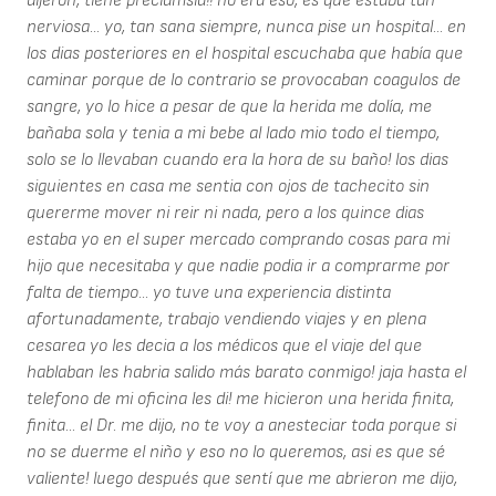
dijeron, tiene preclamsia!! no era eso, es que estaba tan
nerviosa... yo, tan sana siempre, nunca pise un hospital... en
los dias posteriores en el hospital escuchaba que había que
caminar porque de lo contrario se provocaban coagulos de
sangre, yo lo hice a pesar de que la herida me dolía, me
bañaba sola y tenia a mi bebe al lado mio todo el tiempo,
solo se lo llevaban cuando era la hora de su baño! los dias
siguientes en casa me sentia con ojos de tachecito sin
quererme mover ni reir ni nada, pero a los quince dias
estaba yo en el super mercado comprando cosas para mi
hijo que necesitaba y que nadie podia ir a comprarme por
falta de tiempo... yo tuve una experiencia distinta
afortunadamente, trabajo vendiendo viajes y en plena
cesarea yo les decia a los médicos que el viaje del que
hablaban les habria salido más barato conmigo! jaja hasta el
telefono de mi oficina les di! me hicieron una herida finita,
finita... el Dr. me dijo, no te voy a anesteciar toda porque si
no se duerme el niño y eso no lo queremos, asi es que sé
valiente! luego después que sentí que me abrieron me dijo,