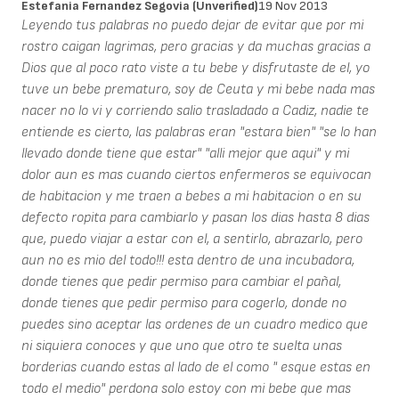
Estefania Fernandez Segovia (unverified)
19 Nov 2013
Leyendo tus palabras no puedo dejar de evitar que por mi
rostro caigan lagrimas, pero gracias y da muchas gracias a
Dios que al poco rato viste a tu bebe y disfrutaste de el, yo
tuve un bebe prematuro, soy de Ceuta y mi bebe nada mas
nacer no lo vi y corriendo salio trasladado a Cadiz, nadie te
entiende es cierto, las palabras eran "estara bien" "se lo han
llevado donde tiene que estar" "alli mejor que aqui" y mi
dolor aun es mas cuando ciertos enfermeros se equivocan
de habitacion y me traen a bebes a mi habitacion o en su
defecto ropita para cambiarlo y pasan los dias hasta 8 dias
que, puedo viajar a estar con el, a sentirlo, abrazarlo, pero
aun no es mio del todo!!! esta dentro de una incubadora,
donde tienes que pedir permiso para cambiar el pañal,
donde tienes que pedir permiso para cogerlo, donde no
puedes sino aceptar las ordenes de un cuadro medico que
ni siquiera conoces y que uno que otro te suelta unas
borderias cuando estas al lado de el como " esque estas en
todo el medio" perdona solo estoy con mi bebe que mas