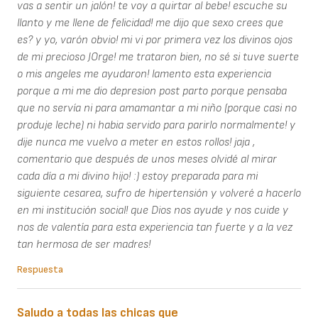
vas a sentir un jalón! te voy a quirtar al bebe! escuche su
llanto y me llene de felicidad! me dijo que sexo crees que
es? y yo, varón obvio! mi vi por primera vez los divinos ojos
de mi precioso JOrge! me trataron bien, no sé si tuve suerte
o mis angeles me ayudaron! lamento esta experiencia
porque a mi me dio depresion post parto porque pensaba
que no servía ni para amamantar a mi niño (porque casi no
produje leche) ni habia servido para parirlo normalmente! y
dije nunca me vuelvo a meter en estos rollos! jaja ,
comentario que después de unos meses olvidé al mirar
cada día a mi divino hijo! :) estoy preparada para mi
siguiente cesarea, sufro de hipertensión y volveré a hacerlo
en mi institución social! que Dios nos ayude y nos cuide y
nos de valentía para esta experiencia tan fuerte y a la vez
tan hermosa de ser madres!
Respuesta
Saludo a todas las chicas que