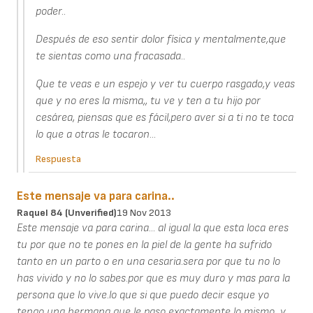
poder..
Después de eso sentir dolor física y mentalmente,que
te sientas como una fracasada..
Que te veas e un espejo y ver tu cuerpo rasgado,y veas
que y no eres la misma,, tu ve y ten a tu hijo por
cesárea, piensas que es fácil,pero aver si a ti no te toca
lo que a otras le tocaron...
Respuesta
Este mensaje va para carina..
Raquel 84 (unverified)
19 Nov 2013
Este mensaje va para carina... al igual la que esta loca eres
tu por que no te pones en la piel de la gente ha sufrido
tanto en un parto o en una cesaria.sera por que tu no lo
has vivido y no lo sabes.por que es muy duro y mas para la
persona que lo vive.lo que si que puedo decir esque yo
tengo una hermana que le paso exactamente lo mismo...y