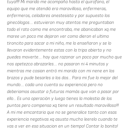
tuya!!!! Mi marido me acompaña hasta el quirofano, el
equipo que me atendió era maravilloso, enfermeras,
enfermeros, celadores anestesista y por supuesto los
ginecólogos.... estuvieron muy atentos me preguntaban
todo el rato como me encontraba, me abanicaban xq me
maree un poco me dejaron ver como dieron el ultimo
tironcito para sacar a mi niño, me lo enseñaron y se lo
llevaron evidentemente estas con la tripa abierta y no
puedes moverte.... hay que razonar un poco por mucho que
nos apetezca abrazarles.... no pasaron ni 4 minutos y
mientras me cosian entró mi marido con mi nene en los
brazos y pude besarles a los dos... Para mi fue lo mejor del
mundo.... cada uno cuenta su experiencia pero no
deberiamos asustar a futuras mamás que van a pasar por
ello... Es una operación y luego tienes la molestia de los
puntos pero compensa xq tiene un resultado maravilloso!!!
A mi me emcantaria que no se generalice tanto con esas
experiencia negativas xq asusta mucho leerelo cuando te
vas a ver en esa situacion en un tiempo! Contar lo bonito!