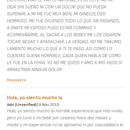
EXPERIMENTAR EL PARTO NATURAL, PERO ESTO NO ME
DEJA SIN SUEÑO NI CON UN DOLOR QUE NO PUEDA
SUPERAR, A MI ME FUE MUY BIEN, MI GINECOLOGO
HERMOSO, ME FUE DICIENDO TODO LO QUE IVA PASANDO,
A PARTE MI ESPOSO PUDO ESTAR CONMIGO Y
ACOMPAÑARME, AL SACAR A LOS BEBES ME LOS DEJARON
TOCAR, BESAR Y APAPACHAR, LA VERDAD, NO ME TRAUMO,
LAMENTO MUCHO LO QUE A TI TE PASO, ASI COMO LO
CUENTAS SUENA HORRIBLE, CADA QUIEN HABLA DE COMO
LE FUE EN LA FERIA. YO NO ME QUEJO Y AMO A MIS HIJOS SI
ARRASTRAR NINGUN DOLOR.
Respuesta
Hola, yo siento mucho la
Adri (unverified)
19 Nov 2013
Hola, yo siento mucho la horrible experiencia que has vivido,
pero yo tuve a mi bebé por cesarea hace dos meses y
medio y mi experiencia no se aproxima ni por casualidad a la