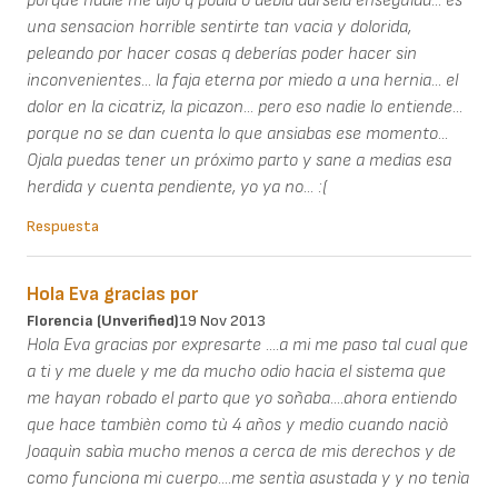
porque nadie me dijo q podia o debia darsela enseguida... es
una sensacion horrible sentirte tan vacia y dolorida,
peleando por hacer cosas q deberías poder hacer sin
inconvenientes... la faja eterna por miedo a una hernia... el
dolor en la cicatriz, la picazon... pero eso nadie lo entiende...
porque no se dan cuenta lo que ansiabas ese momento...
Ojala puedas tener un próximo parto y sane a medias esa
herdida y cuenta pendiente, yo ya no... :(
Respuesta
Hola Eva gracias por
Florencia (unverified)
19 Nov 2013
Hola Eva gracias por expresarte ....a mi me paso tal cual que
a ti y me duele y me da mucho odio hacia el sistema que
me hayan robado el parto que yo soñaba....ahora entiendo
que hace tambièn como tù 4 años y medio cuando naciò
Joaquìn sabìa mucho menos a cerca de mis derechos y de
como funciona mi cuerpo....me sentìa asustada y y no tenìa