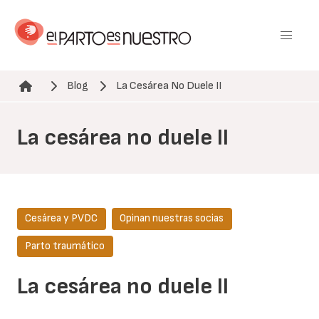
Pasar
al
contenido
principal
Blog
La Cesárea No Duele II
Ruta de navegación
La cesárea no duele II
Cesárea y PVDC
Opinan nuestras socias
Parto traumático
La cesárea no duele II