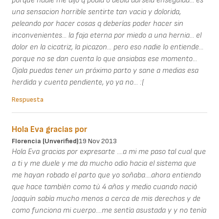
porque nadie me dijo q podia o debia darsela enseguida... es
una sensacion horrible sentirte tan vacia y dolorida,
peleando por hacer cosas q deberías poder hacer sin
inconvenientes... la faja eterna por miedo a una hernia... el
dolor en la cicatriz, la picazon... pero eso nadie lo entiende...
porque no se dan cuenta lo que ansiabas ese momento...
Ojala puedas tener un próximo parto y sane a medias esa
herdida y cuenta pendiente, yo ya no... :(
Respuesta
Hola Eva gracias por
Florencia (unverified)
19 Nov 2013
Hola Eva gracias por expresarte ....a mi me paso tal cual que
a ti y me duele y me da mucho odio hacia el sistema que
me hayan robado el parto que yo soñaba....ahora entiendo
que hace tambièn como tù 4 años y medio cuando naciò
Joaquìn sabìa mucho menos a cerca de mis derechos y de
como funciona mi cuerpo....me sentìa asustada y y no tenìa