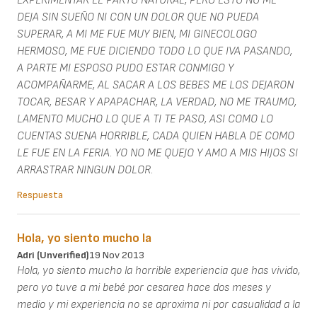
EXPERIMENTAR EL PARTO NATURAL, PERO ESTO NO ME
DEJA SIN SUEÑO NI CON UN DOLOR QUE NO PUEDA
SUPERAR, A MI ME FUE MUY BIEN, MI GINECOLOGO
HERMOSO, ME FUE DICIENDO TODO LO QUE IVA PASANDO,
A PARTE MI ESPOSO PUDO ESTAR CONMIGO Y
ACOMPAÑARME, AL SACAR A LOS BEBES ME LOS DEJARON
TOCAR, BESAR Y APAPACHAR, LA VERDAD, NO ME TRAUMO,
LAMENTO MUCHO LO QUE A TI TE PASO, ASI COMO LO
CUENTAS SUENA HORRIBLE, CADA QUIEN HABLA DE COMO
LE FUE EN LA FERIA. YO NO ME QUEJO Y AMO A MIS HIJOS SI
ARRASTRAR NINGUN DOLOR.
Respuesta
Hola, yo siento mucho la
Adri (unverified)
19 Nov 2013
Hola, yo siento mucho la horrible experiencia que has vivido,
pero yo tuve a mi bebé por cesarea hace dos meses y
medio y mi experiencia no se aproxima ni por casualidad a la