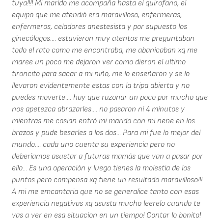
tuya!!!! Mi marido me acompaña hasta el quirofano, el
equipo que me atendió era maravilloso, enfermeras,
enfermeros, celadores anestesista y por supuesto los
ginecólogos.... estuvieron muy atentos me preguntaban
todo el rato como me encontraba, me abanicaban xq me
maree un poco me dejaron ver como dieron el ultimo
tironcito para sacar a mi niño, me lo enseñaron y se lo
llevaron evidentemente estas con la tripa abierta y no
puedes moverte.... hay que razonar un poco por mucho que
nos apetezca abrazarles.... no pasaron ni 4 minutos y
mientras me cosian entró mi marido con mi nene en los
brazos y pude besarles a los dos... Para mi fue lo mejor del
mundo.... cada uno cuenta su experiencia pero no
deberiamos asustar a futuras mamás que van a pasar por
ello... Es una operación y luego tienes la molestia de los
puntos pero compensa xq tiene un resultado maravilloso!!!
A mi me emcantaria que no se generalice tanto con esas
experiencia negativas xq asusta mucho leerelo cuando te
vas a ver en esa situacion en un tiempo! Contar lo bonito!