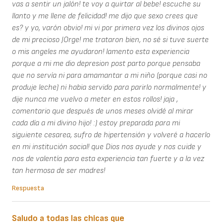
vas a sentir un jalón! te voy a quirtar al bebe! escuche su
llanto y me llene de felicidad! me dijo que sexo crees que
es? y yo, varón obvio! mi vi por primera vez los divinos ojos
de mi precioso JOrge! me trataron bien, no sé si tuve suerte
o mis angeles me ayudaron! lamento esta experiencia
porque a mi me dio depresion post parto porque pensaba
que no servía ni para amamantar a mi niño (porque casi no
produje leche) ni habia servido para parirlo normalmente! y
dije nunca me vuelvo a meter en estos rollos! jaja ,
comentario que después de unos meses olvidé al mirar
cada día a mi divino hijo! :) estoy preparada para mi
siguiente cesarea, sufro de hipertensión y volveré a hacerlo
en mi institución social! que Dios nos ayude y nos cuide y
nos de valentía para esta experiencia tan fuerte y a la vez
tan hermosa de ser madres!
Respuesta
Saludo a todas las chicas que