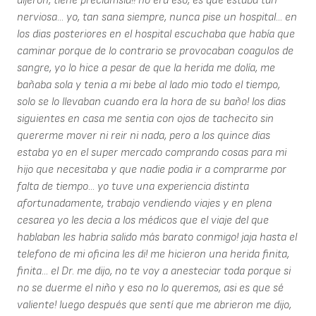
dijeron, tiene preclamsia!! no era eso, es que estaba tan
nerviosa... yo, tan sana siempre, nunca pise un hospital... en
los dias posteriores en el hospital escuchaba que había que
caminar porque de lo contrario se provocaban coagulos de
sangre, yo lo hice a pesar de que la herida me dolía, me
bañaba sola y tenia a mi bebe al lado mio todo el tiempo,
solo se lo llevaban cuando era la hora de su baño! los dias
siguientes en casa me sentia con ojos de tachecito sin
quererme mover ni reir ni nada, pero a los quince dias
estaba yo en el super mercado comprando cosas para mi
hijo que necesitaba y que nadie podia ir a comprarme por
falta de tiempo... yo tuve una experiencia distinta
afortunadamente, trabajo vendiendo viajes y en plena
cesarea yo les decia a los médicos que el viaje del que
hablaban les habria salido más barato conmigo! jaja hasta el
telefono de mi oficina les di! me hicieron una herida finita,
finita... el Dr. me dijo, no te voy a anesteciar toda porque si
no se duerme el niño y eso no lo queremos, asi es que sé
valiente! luego después que sentí que me abrieron me dijo,