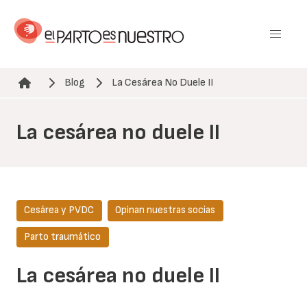
Pasar
al
contenido
principal
Blog
La Cesárea No Duele II
Ruta de navegación
La cesárea no duele II
Cesárea y PVDC
Opinan nuestras socias
Parto traumático
La cesárea no duele II