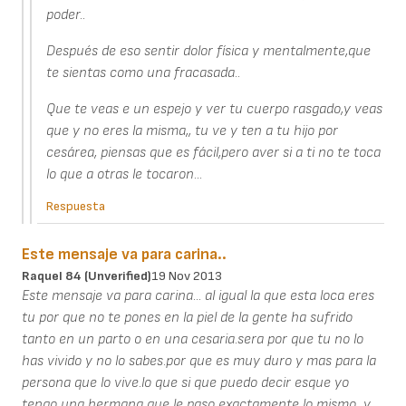
poder..
Después de eso sentir dolor física y mentalmente,que
te sientas como una fracasada..
Que te veas e un espejo y ver tu cuerpo rasgado,y veas
que y no eres la misma,, tu ve y ten a tu hijo por
cesárea, piensas que es fácil,pero aver si a ti no te toca
lo que a otras le tocaron...
Respuesta
Este mensaje va para carina..
Raquel 84 (unverified)
19 Nov 2013
Este mensaje va para carina... al igual la que esta loca eres
tu por que no te pones en la piel de la gente ha sufrido
tanto en un parto o en una cesaria.sera por que tu no lo
has vivido y no lo sabes.por que es muy duro y mas para la
persona que lo vive.lo que si que puedo decir esque yo
tengo una hermana que le paso exactamente lo mismo...y