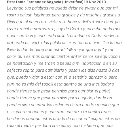
Estefania Fernandez Segovia (unverified)
19 Nov 2013
Leyendo tus palabras no puedo dejar de evitar que por mi
rostro caigan lagrimas, pero gracias y da muchas gracias a
Dios que al poco rato viste a tu bebe y disfrutaste de el, yo
tuve un bebe prematuro, soy de Ceuta y mi bebe nada mas
nacer no lo vi y corriendo salio trasladado a Cadiz, nadie te
entiende es cierto, las palabras eran "estara bien" "se lo han
llevado donde tiene que estar" "alli mejor que aqui" y mi
dolor aun es mas cuando ciertos enfermeros se equivocan
de habitacion y me traen a bebes a mi habitacion o en su
defecto ropita para cambiarlo y pasan los dias hasta 8 dias
que, puedo viajar a estar con el, a sentirlo, abrazarlo, pero
aun no es mio del todo!!! esta dentro de una incubadora,
donde tienes que pedir permiso para cambiar el pañal,
donde tienes que pedir permiso para cogerlo, donde no
puedes sino aceptar las ordenes de un cuadro medico que
ni siquiera conoces y que uno que otro te suelta unas
borderias cuando estas al lado de el como " esque estas en
todo el medio" perdona solo estoy con mi bebe que mas