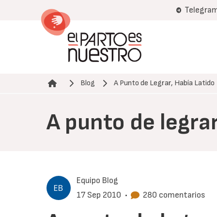
Pasar
Telegra
al
contenido
principal
Blog
A Punto de Legrar, Había Latido
Ruta de navegación
A punto de legrar
Equipo Blog
17 Sep 2010
•
280 comentarios