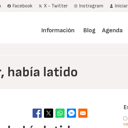
m
Facebook
X - Twitter
Instragram
Inicia
Navegación
principal
Información
Blog
Agenda
, había latido
E
co