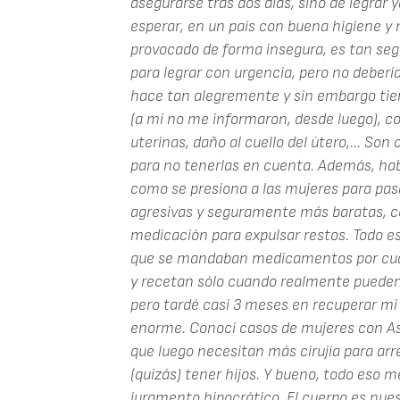
asegurarse tras dos días, sino de legrar 
esperar, en un país con buena higiene y
provocado de forma insegura, es tan seg
para legrar con urgencia, pero no debería 
hace tan alegremente y sin embargo tien
(a mí no me informaron, desde luego), c
uterinas, daño al cuello del útero,... S
para no tenerlas en cuenta. Además, hab
como se presiona a las mujeres para pas
agresivas y seguramente más baratas, c
medicación para expulsar restos. Todo e
que se mandaban medicamentos por cualq
y recetan sólo cuando realmente pueden 
pero tardé casi 3 meses en recuperar mi 
enorme. Conocí casos de mujeres con A
que luego necesitan más cirujía para arre
(quizás) tener hijos. Y bueno, todo eso m
juramento hipocrático. El cuerpo es nues