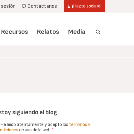
r sesión
Contáctanos
¡Hazte socia/o!
Recursos
Relatos
Media
stoy siguiendo el blog
He leído atentamente y acepto los
términos y
ndiciones
de uso de la web
*