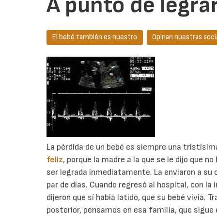
A punto de legrar
El bebé también es nuestro
Opinan nuestras soci
La pérdida de un bebé es siempre una tristísim
feliz
, porque la madre a la que se le dijo que no
ser legrada inmediatamente. La enviaron a su c
par de días. Cuando regresó al hospital, con la 
dijeron que sí había latido, que su bebé vivía. T
posterior, pensamos en esa familia, que sigue 