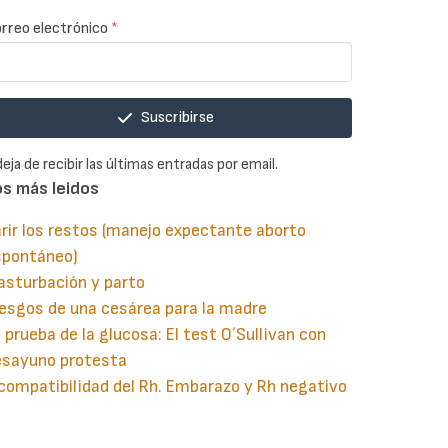
rreo electrónico
*
Suscribirse
deja de recibir las últimas entradas por email.
os más leidos
rir los restos (manejo expectante aborto
spontáneo)
asturbación y parto
esgos de una cesárea para la madre
 prueba de la glucosa: El test O´Sullivan con
esayuno protesta
compatibilidad del Rh. Embarazo y Rh negativo
guiente
aginación
gina