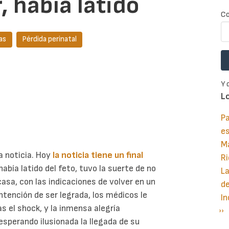
, había latido
Co
as
Pérdida perinatal
Y 
L
Pa
e
M
a noticia. Hoy
la noticia tiene un final
Ri
 había latido del feto, tuvo la suerte de no
La
asa, con las indicaciones de volver en un
d
intención de ser legrada, los médicos le
In
ras el shock, y la inmensa alegría
Si
››
P
esperando ilusionada la llegada de su
pá