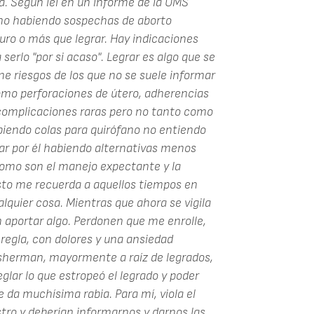
ya. Según leí en un informe de la OMS
 no habiendo sospechas de aborto
uro o más que legrar. Hay indicaciones
serlo "por si acaso". Legrar es algo que se
e riesgos de los que no se suele informar
omo perforaciones de útero, adherencias
on complicaciones raras pero no tanto como
iendo colas para quirófano no entiendo
ar por él habiendo alternativas menos
omo son el manejo expectante y la
sto me recuerda a aquellos tiempos en
uier cosa. Mientras que ahora se vigila
aportar algo. Perdonen que me enrolle,
regla, con dolores y una ansiedad
sherman, mayormente a raíz de legrados,
glar lo que estropeó el legrado y poder
e da muchísima rabia. Para mí, viola el
tro y deberían informarnos y darnos las