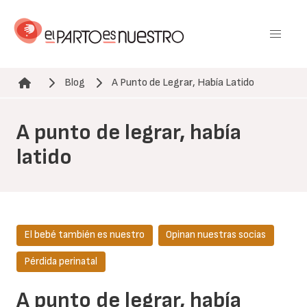
Pasar
al
contenido
principal
Blog
A Punto de Legrar, Había Latido
Ruta de navegación
A punto de legrar, había
latido
El bebé también es nuestro
Opinan nuestras socias
Pérdida perinatal
A punto de legrar, había