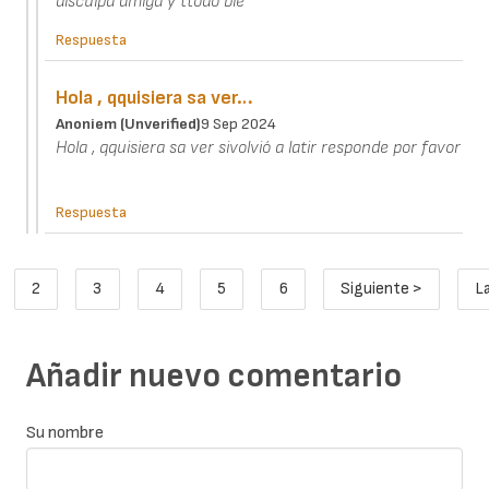
disculpa amiga y ttodo bie
Respuesta
Hola , qquisiera sa ver…
Anoniem (unverified)
9 Sep 2024
Hola , qquisiera sa ver sivolvió a latir responde por favor
Respuesta
Paginación
2
3
4
5
6
Siguiente >
L
ina actual
Page
Page
Page
Page
Page
Siguiente pági
Añadir nuevo comentario
Su nombre