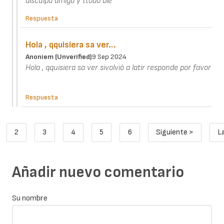
disculpa amiga y ttodo bie
Respuesta
Hola , qquisiera sa ver…
Anoniem (unverified)
9 Sep 2024
Hola , qquisiera sa ver sivolvió a latir responde por favor
Respuesta
Paginación
2
3
4
5
6
Siguiente >
L
ina actual
Page
Page
Page
Page
Page
Siguiente pági
Añadir nuevo comentario
Su nombre