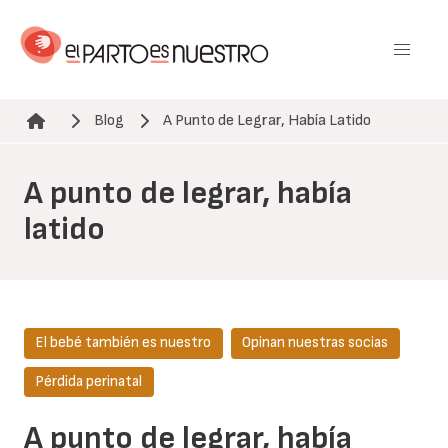
Pasar
al
contenido
principal
Blog
A Punto de Legrar, Había Latido
Ruta de navegación
A punto de legrar, había
latido
El bebé también es nuestro
Opinan nuestras socias
Pérdida perinatal
A punto de legrar, había