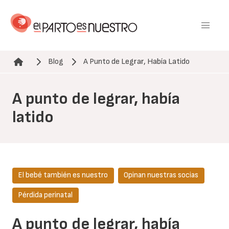
Pasar
al
contenido
principal
Blog
A Punto de Legrar, Había Latido
Ruta de navegación
A punto de legrar, había
latido
El bebé también es nuestro
Opinan nuestras socias
Pérdida perinatal
A punto de legrar, había