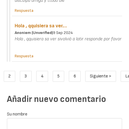
disculpa amiga y ttodo bie
Respuesta
Hola , qquisiera sa ver…
Anoniem (unverified)
9 Sep 2024
Hola , qquisiera sa ver sivolvió a latir responde por favor
Respuesta
Paginación
2
3
4
5
6
Siguiente >
L
ina actual
Page
Page
Page
Page
Page
Siguiente pági
Añadir nuevo comentario
Su nombre