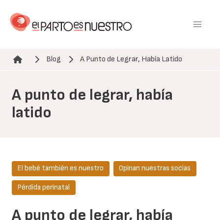
Pasar
al
contenido
principal
Blog
A Punto de Legrar, Había Latido
Ruta de navegación
A punto de legrar, había
latido
El bebé también es nuestro
Opinan nuestras socias
Pérdida perinatal
A punto de legrar, había