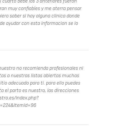
 cuarto bebe los 3 anteriores fueron
ran muy confiables y me aterra pensar
iero saber si hay alguna clinica donde
de ayudar con esta informacion se lo
s nuestro no recomienda profesionales ni
ntas a nuestras listas abiertas muchas
itio adecuado para ti. para ello puedes
ta el parto es nuestro, las direcciones
stro.es/index.php?
d=224&Itemid=96