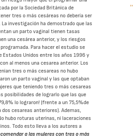
Si
››
P
cada por la Sociedad Británica de
pá
tener tres o más cesáreas no debería ser
. La investigación ha demostrado que las
ntan un parto vaginal tienen tasas
nen una cesárea anterior, y los riesgos
 programada. Para hacer el estudio se
de Estados Unidos entre los años 1996 y
 con al menos una cesarea anterior. Los
tenian tres o más cesareas no hubo
taron un parto vaginal y las que optaban
ujeres que teniendo tres o más cesareas
 posibilidades de lograrlo que las que
 79,8% lo lograron! (frente a un 75,5%de
n dos cesareas anteriores). Ademas,
o hubo roturas uterinas, ni laceraciones
tinos. Todo esto lleva a los autores a
recomendar a las mujeres con tres o más