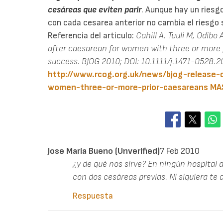
cesáreas que eviten parir
. Aunque hay un riesg
con cada cesarea anterior no cambia el riesgo s
Referencia del articulo:
Cahill A. Tuuli M, Odibo
after caesarean for women with three or more 
success. BJOG 2010; DOI: 10.1111/j.1471-0528.2
http://www.rcog.org.uk/news/bjog-release-
women-three-or-more-prior-caesareans
MA
Jose María Bueno (unverified)
7 Feb 2010
¿y de qué nos sirve? En ningún hospital d
con dos cesáreas previas. Ni siquiera te 
Respuesta