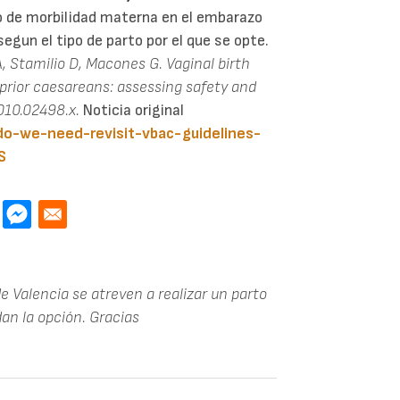
o de morbilidad materna en el embarazo
egun el tipo de parto por el que se opte.
 A, Stamilio D, Macones G. Vaginal birth
prior caesareans: assessing safety and
010.02498.x.
Noticia original
do-we-need-revisit-vbac-guidelines-
S
e Valencia se atreven a realizar un parto
dan la opción. Gracias