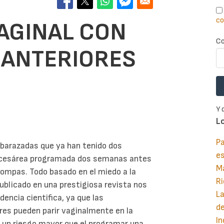
co
VAGINAL CON
Co
 ANTERIORES
Y 
L
Pa
mbarazadas que ya han tenido dos
e
a cesárea programada dos semanas antes
M
trompas. Todo basado en el miedo a la
Ri
publicado en una prestigiosa revista nos
La
encia cientifica, ya que las
d
res pueden parir vaginalmente en la
In
a un riesgo mayor que el programar una