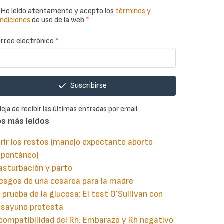
He leído atentamente y acepto los
términos y
ndiciones
de uso de la web
*
rreo electrónico
*
Suscribirse
deja de recibir las últimas entradas por email.
os más leidos
rir los restos (manejo expectante aborto
spontáneo)
asturbación y parto
esgos de una cesárea para la madre
 prueba de la glucosa: El test O´Sullivan con
esayuno protesta
compatibilidad del Rh. Embarazo y Rh negativo