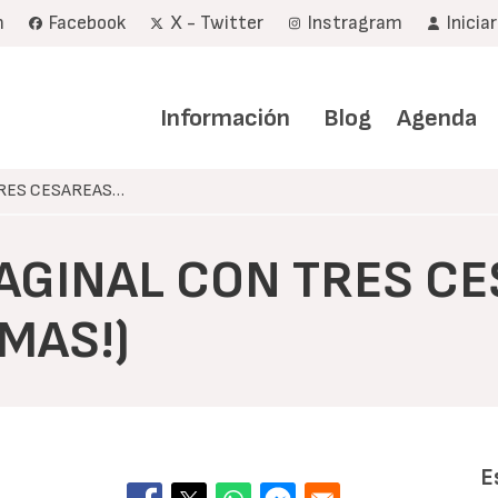
m
Facebook
X - Twitter
Instragram
Inicia
Navegación
principal
Información
Blog
Agenda
TRES CESAREAS…
VAGINAL CON TRES C
MAS!)
E