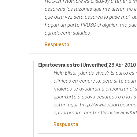
HOLA,mi nombre es Elisa.Voy a tener a mi
cesareas las razones que me dieron no e
que otra vez sera cesarea lo pase mal, qu
hagan un parto PVD3C si alguien me pue
agradeceria.saludos
Respuesta
Elpartoesnuestro (unverified)
28 Abr 2010
Hola Elisa, ¿donde vives? El parto e
clinicas en concreto, pero si te apu
mujeres te ayudarán a encontrar el s
apuntarte a apoyo cesareas o a la lis
están aqui: http://www.elpartoesnue
option=com_content&task=view&i
Respuesta