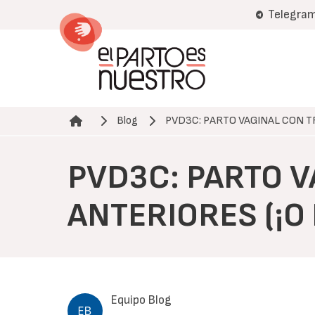
Pasar
Telegra
al
contenido
principal
Blog
PVD3C: PARTO VAGINAL CON 
Ruta de navegación
PVD3C: PARTO 
ANTERIORES (¡O 
Equipo Blog