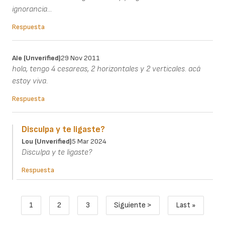
ignorancia...
Respuesta
Ale (unverified)
29 Nov 2011
hola, tengo 4 cesareas, 2 horizontales y 2 verticales. acá
estoy viva.
Respuesta
Disculpa y te ligaste?
Lou (unverified)
5 Mar 2024
Disculpa y te ligaste?
Respuesta
Paginación
1
2
3
Siguiente >
Last »
Página actual
Page
Page
Siguiente página
Última pági