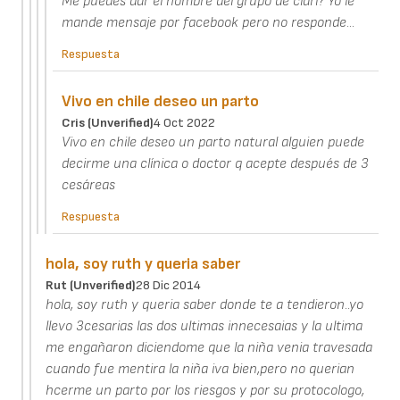
Me puedes dar el nombre del grupo de clari? Yo le
mande mensaje por facebook pero no responde...
Respuesta
Vivo en chile deseo un parto
Cris (unverified)
4 Oct 2022
Vivo en chile deseo un parto natural alguien puede
decirme una clínica o doctor q acepte después de 3
cesáreas
Respuesta
hola, soy ruth y queria saber
Rut (unverified)
28 Dic 2014
hola, soy ruth y queria saber donde te a tendieron..yo
llevo 3cesarias las dos ultimas innecesaias y la ultima
me engañaron diciendome que la niña venia travesada
cuando fue mentira la niña iva bien,pero no querian
hcerme un parto por los riesgos y por su protocologo,