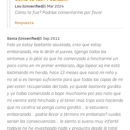
Lou (unverified)
5 Mar 2024
Cómo te fue? Podrías comentarme por favor
Respuesta
Sonia (unverified)
5 Sep 2011
hola yo estoy bastante asustada, creo que estoy
embarazada, me lo dirán el jueves, tgengo todos los
sintomas y lo peor es que he comenzado a hincharme un
poco como en mi primer embarazo, digo lopeor xq me está
lastimando mi herida, hace 13 meses que nació mi niño y
no sé si es tiempo suficiente para que todas las capas de mi
piel estén recuperadas del todo, yo quede bastante gordita
y ya habia comenzado a bajar muchisimo por eso noto que
mi vientre está hinchado y al tener mas tripa esta haciendo
que mi cicatriz se ponga como gordita.... si estuviera
embarazada.... podría llevar a término mi embarazo? cuales
serían las consecuencias.... lo siento si sueno muy infantil
todavía no he investigado nada y pregunto desde la total