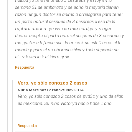
holaaa yo tmb he tenido 3 cesareas y estoy en la
semana 31 de embarazo y de echo la mayoria tienen
razon ningun doctor se anima a arriesgarse para tener
un parto natural despues de 3 cesareas x eso de la
ruptura uterina.. yo vivo en mexico, dgo. y ningun
doctor acepta el parto natural despues de 3 cesareas y
me gustaria k fuese asi... lo unico k se esk Dios es el k
manda y para el no ahi imposibles y todo depende de
el... y k sea lo k el kiera grax::
Respuesta
Vero, yo sólo conozco 2 casos
Nuria Martínez Lozano
29 Nov 2014
Vero, yo sólo conozco 2 casos de pvd3c y una de ellas
es mexicana. Su niña Victorya nació hace 1 año
Respuesta