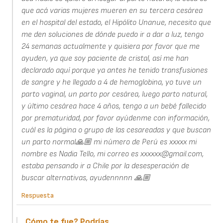
que acá varias mujeres mueren en su tercera cesárea
en el hospital del estado, el Hipólito Unanue, necesito que
me den soluciones de dónde puedo ir a dar a luz, tengo
24 semanas actualmente y quisiera por favor que me
ayuden, ya que soy paciente de cristal, así me han
declarado aquí porque ya antes he tenido transfusiones
de sangre y he llegado a 4 de hemoglobina, yo tuve un
parto vaginal, un parto por cesárea, luego parto natural,
y último cesárea hace 4 años, tengo a un bebé fallecido
por prematuridad, por favor ayúdenme con información,
cuál es la página o grupo de las cesareadas y que buscan
un parto normal🙏🏼 mi número de Perú es xxxxx mi
nombre es Nadia Tello, mi correo es xxxxxx@gmail.com,
estaba pensando ir a Chile por la desesperación de
buscar alternativas, ayudennnnn 🙏🏼
Respuesta
Cómo te fue? Podrías…