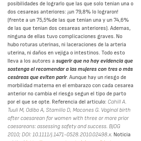
posibilidades de lograrlo que las que solo tenian una o
dos cesareas anteriores: ¡un 79,8% lo lograron!
(frente a un 75,5%de las que tenían una y un 74,6%
de las que tenian dos cesareas anteriores). Ademas,
ninguna de ellas tuvo complicaciones graves. No
hubo roturas uterinas, ni laceraciones de la arteria
uterina, ni daños en vejiga o intestinos. Todo esto
lleva a los autores a
sugerir que no hay evidencia que
sostenga el recomendar a las mujeres con tres o más
cesáreas que eviten parir
. Aunque hay un riesgo de
morbilidad materna en el embarazo con cada cesarea
anterior no cambia el riesgo segun el tipo de parto
por el que se opte. Referencia del articulo:
Cahill A.
Tuuli M, Odibo A, Stamilio D, Macones G. Vaginal birth
after caesarean for women with three or more prior
caesareans: assessing safety and success. BJOG
2010; DOI: 10.1111/j.1471-0528.2010.02498.x.
Noticia