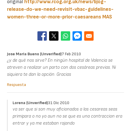
original
http://www.rcog.org.uk/news/bjog-
release-do-we-need-revisit-vbac-guidelines-
women-three-or-more-prior-caesareans
MAS
Jose María Bueno (unverified)
7 Feb 2010
¿y de qué nos sirve? En ningún hospital de Valencia se
atreven a realizar un parto con dos cesáreas previas. Ni
siquiera te dan la opción. Gracias
Respuesta
Lorena (unverified)
31 Dic 2010
va ser que si son muy aficionados a las cesareas seas
primipara o no yo aun no se que es una contraccion era
entrar y ya me estaban rajando