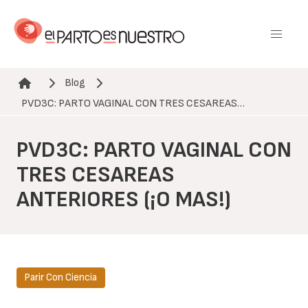
Pasar
al
contenido
principal
Blog
Ruta de navegación
PVD3C: PARTO VAGINAL CON TRES CESAREAS…
PVD3C: PARTO VAGINAL CON
TRES CESAREAS
ANTERIORES (¡O MAS!)
Parir Con Ciencia