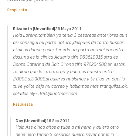
Respuesta
Elizabeth (unverified)
26 Mayo 2011
Hola Lorena,tambien yo tenia 3 cesareas anteriores aun
asi consegui mi parto natural,despues de tanto buscar
clinicas donde poder tenerlo un parto normal encontre
dos,una es la clinica Acuario tlfn 963619315,otra es
Santa Caterina de Salt Girona tlfn 972204500,en estas
te diran que lo intentaran y ademas cuesta entre
2.000E,a.3.000E.si quieres hablamos y te digo en cual lo
tuve yo!!te dejo mi correo y hablamos mas tranquilas..ok,
saludos ely-1984@hotmail.com
Respuesta
Dey (unverified)
16 Sep 2011
Hola Ase cinco años q tube a mi nena y quiero otro
bebe pero tengo 3 cesarias quiero saver como lo