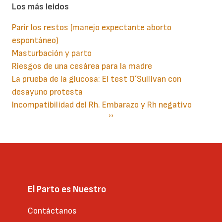
Los más leidos
Parir los restos (manejo expectante aborto
espontáneo)
Masturbación y parto
Riesgos de una cesárea para la madre
La prueba de la glucosa: El test O´Sullivan con
desayuno protesta
Incompatibilidad del Rh. Embarazo y Rh negativo
Paginación
Siguiente
››
página
El Parto es Nuestro
Contáctanos