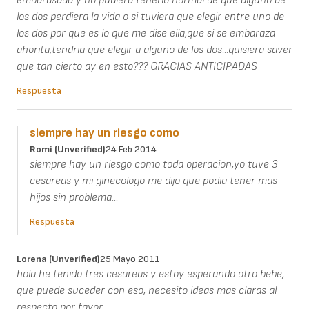
embarasada y no pudiera tenerlo normal de que alguno de
los dos perdiera la vida o si tuviera que elegir entre uno de
los dos por que es lo que me dise ella,que si se embaraza
ahorita,tendria que elegir a alguno de los dos...quisiera saver
que tan cierto ay en esto??? GRACIAS ANTICIPADAS
Respuesta
siempre hay un riesgo como
Romi (unverified)
24 Feb 2014
siempre hay un riesgo como toda operacion,yo tuve 3
cesareas y mi ginecologo me dijo que podia tener mas
hijos sin problema...
Respuesta
Lorena (unverified)
25 Mayo 2011
hola he tenido tres cesareas y estoy esperando otro bebe,
que puede suceder con eso, necesito ideas mas claras al
respecto por favor.........