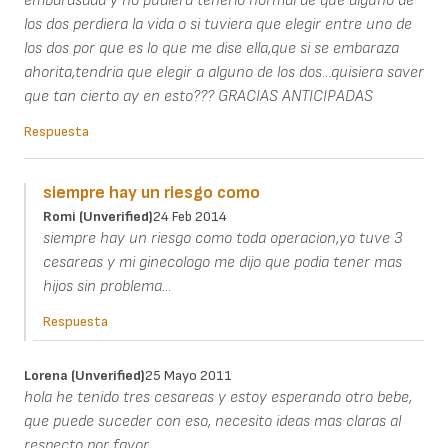
embarasada y no pudiera tenerlo normal de que alguno de
los dos perdiera la vida o si tuviera que elegir entre uno de
los dos por que es lo que me dise ella,que si se embaraza
ahorita,tendria que elegir a alguno de los dos...quisiera saver
que tan cierto ay en esto??? GRACIAS ANTICIPADAS
Respuesta
siempre hay un riesgo como
Romi (unverified)
24 Feb 2014
siempre hay un riesgo como toda operacion,yo tuve 3
cesareas y mi ginecologo me dijo que podia tener mas
hijos sin problema...
Respuesta
Lorena (unverified)
25 Mayo 2011
hola he tenido tres cesareas y estoy esperando otro bebe,
que puede suceder con eso, necesito ideas mas claras al
respecto por favor.........