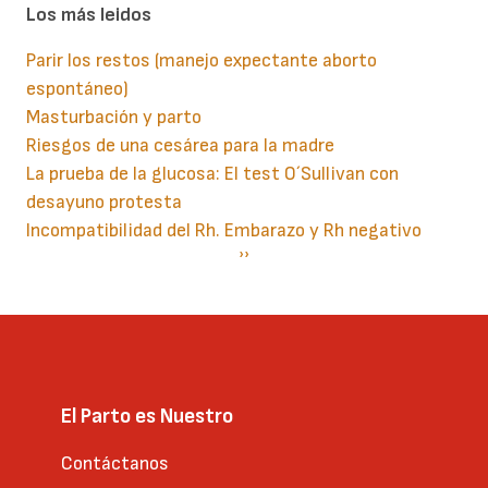
Los más leidos
Parir los restos (manejo expectante aborto
espontáneo)
Masturbación y parto
Riesgos de una cesárea para la madre
La prueba de la glucosa: El test O´Sullivan con
desayuno protesta
Incompatibilidad del Rh. Embarazo y Rh negativo
Paginación
Siguiente
››
página
El Parto es Nuestro
Contáctanos