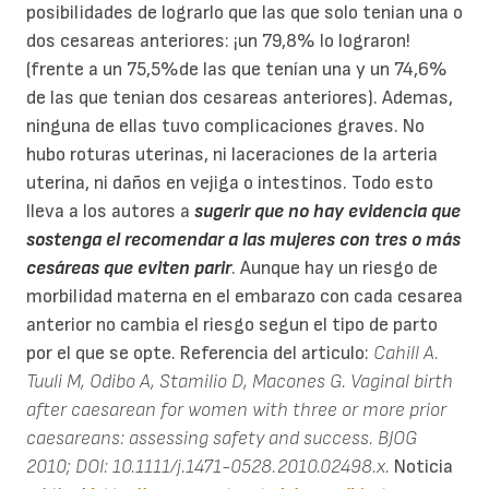
posibilidades de lograrlo que las que solo tenian una o
dos cesareas anteriores: ¡un 79,8% lo lograron!
(frente a un 75,5%de las que tenían una y un 74,6%
de las que tenian dos cesareas anteriores). Ademas,
ninguna de ellas tuvo complicaciones graves. No
hubo roturas uterinas, ni laceraciones de la arteria
uterina, ni daños en vejiga o intestinos. Todo esto
lleva a los autores a
sugerir que no hay evidencia que
sostenga el recomendar a las mujeres con tres o más
cesáreas que eviten parir
. Aunque hay un riesgo de
morbilidad materna en el embarazo con cada cesarea
anterior no cambia el riesgo segun el tipo de parto
por el que se opte. Referencia del articulo:
Cahill A.
Tuuli M, Odibo A, Stamilio D, Macones G. Vaginal birth
after caesarean for women with three or more prior
caesareans: assessing safety and success. BJOG
2010; DOI: 10.1111/j.1471-0528.2010.02498.x.
Noticia