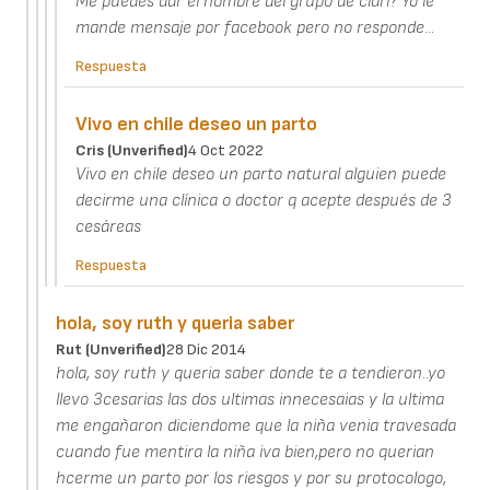
Me puedes dar el nombre del grupo de clari? Yo le
mande mensaje por facebook pero no responde...
Respuesta
Vivo en chile deseo un parto
Cris (unverified)
4 Oct 2022
Vivo en chile deseo un parto natural alguien puede
decirme una clínica o doctor q acepte después de 3
cesáreas
Respuesta
hola, soy ruth y queria saber
Rut (unverified)
28 Dic 2014
hola, soy ruth y queria saber donde te a tendieron..yo
llevo 3cesarias las dos ultimas innecesaias y la ultima
me engañaron diciendome que la niña venia travesada
cuando fue mentira la niña iva bien,pero no querian
hcerme un parto por los riesgos y por su protocologo,