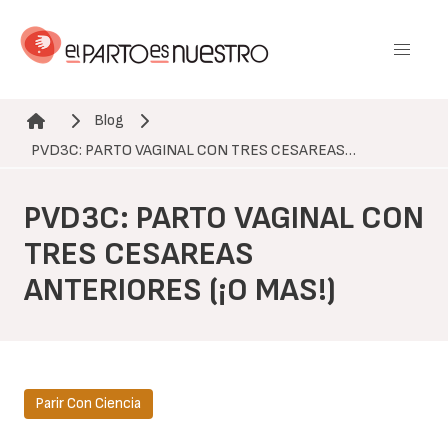
Pasar
al
contenido
principal
Blog
Ruta de navegación
PVD3C: PARTO VAGINAL CON TRES CESAREAS…
PVD3C: PARTO VAGINAL CON
TRES CESAREAS
ANTERIORES (¡O MAS!)
Parir Con Ciencia