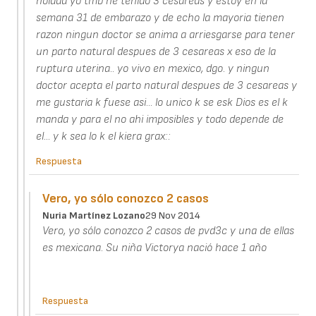
holaaa yo tmb he tenido 3 cesareas y estoy en la
semana 31 de embarazo y de echo la mayoria tienen
razon ningun doctor se anima a arriesgarse para tener
un parto natural despues de 3 cesareas x eso de la
ruptura uterina.. yo vivo en mexico, dgo. y ningun
doctor acepta el parto natural despues de 3 cesareas y
me gustaria k fuese asi... lo unico k se esk Dios es el k
manda y para el no ahi imposibles y todo depende de
el... y k sea lo k el kiera grax::
Respuesta
Vero, yo sólo conozco 2 casos
Nuria Martínez Lozano
29 Nov 2014
Vero, yo sólo conozco 2 casos de pvd3c y una de ellas
es mexicana. Su niña Victorya nació hace 1 año
Respuesta