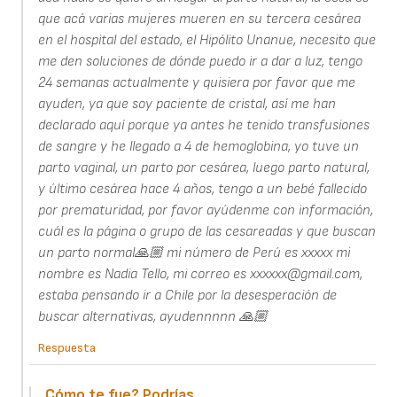
que acá varias mujeres mueren en su tercera cesárea
en el hospital del estado, el Hipólito Unanue, necesito que
me den soluciones de dónde puedo ir a dar a luz, tengo
24 semanas actualmente y quisiera por favor que me
ayuden, ya que soy paciente de cristal, así me han
declarado aquí porque ya antes he tenido transfusiones
de sangre y he llegado a 4 de hemoglobina, yo tuve un
parto vaginal, un parto por cesárea, luego parto natural,
y último cesárea hace 4 años, tengo a un bebé fallecido
por prematuridad, por favor ayúdenme con información,
cuál es la página o grupo de las cesareadas y que buscan
un parto normal🙏🏼 mi número de Perú es xxxxx mi
nombre es Nadia Tello, mi correo es xxxxxx@gmail.com,
estaba pensando ir a Chile por la desesperación de
buscar alternativas, ayudennnnn 🙏🏼
Respuesta
Cómo te fue? Podrías…