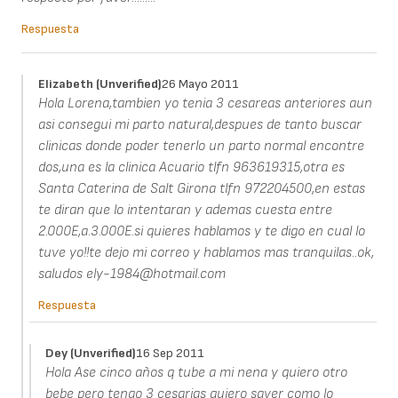
Respuesta
Elizabeth (unverified)
26 Mayo 2011
Hola Lorena,tambien yo tenia 3 cesareas anteriores aun
asi consegui mi parto natural,despues de tanto buscar
clinicas donde poder tenerlo un parto normal encontre
dos,una es la clinica Acuario tlfn 963619315,otra es
Santa Caterina de Salt Girona tlfn 972204500,en estas
te diran que lo intentaran y ademas cuesta entre
2.000E,a.3.000E.si quieres hablamos y te digo en cual lo
tuve yo!!te dejo mi correo y hablamos mas tranquilas..ok,
saludos ely-1984@hotmail.com
Respuesta
Dey (unverified)
16 Sep 2011
Hola Ase cinco años q tube a mi nena y quiero otro
bebe pero tengo 3 cesarias quiero saver como lo