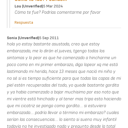
Lou (unverified)
5 Mar 2024
Cómo te fue? Podrías comentarme por favor
Respuesta
Sonia (unverified)
5 Sep 2011
hola yo estoy bastante asustada, creo que estoy
embarazada, me lo dirán el jueves, tgengo todos los
sintomas y lo peor es que he comenzado a hincharme un
poco como en mi primer embarazo, digo lopeor xq me está
lastimando mi herida, hace 13 meses que nació mi niño y
no sé si es tiempo suficiente para que todas las capas de mi
piel estén recuperadas del todo, yo quede bastante gordita
y ya habia comenzado a bajar muchisimo por eso noto que
mi vientre está hinchado y al tener mas tripa esta haciendo
que mi cicatriz se ponga como gordita.... si estuviera
embarazada.... podría llevar a término mi embarazo? cuales
serían las consecuencias.... lo siento si sueno muy infantil
todavía no he investigado nada y pregunto desde la total