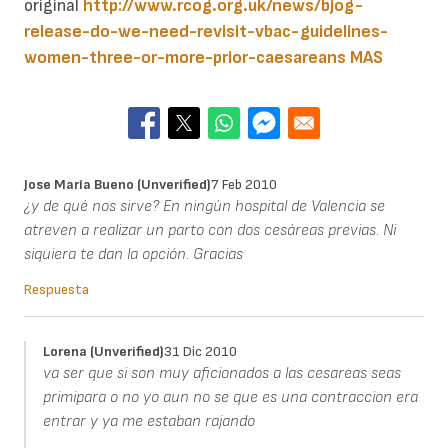
original
http://www.rcog.org.uk/news/bjog-
release-do-we-need-revisit-vbac-guidelines-
women-three-or-more-prior-caesareans
MAS
Jose María Bueno (unverified)
7 Feb 2010
¿y de qué nos sirve? En ningún hospital de Valencia se
atreven a realizar un parto con dos cesáreas previas. Ni
siquiera te dan la opción. Gracias
Respuesta
Lorena (unverified)
31 Dic 2010
va ser que si son muy aficionados a las cesareas seas
primipara o no yo aun no se que es una contraccion era
entrar y ya me estaban rajando