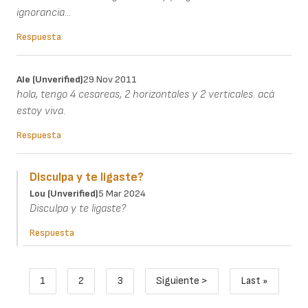
ignorancia...
Respuesta
Ale (unverified)
29 Nov 2011
hola, tengo 4 cesareas, 2 horizontales y 2 verticales. acá
estoy viva.
Respuesta
Disculpa y te ligaste?
Lou (unverified)
5 Mar 2024
Disculpa y te ligaste?
Respuesta
Paginación
1
2
3
Siguiente >
Last »
Página actual
Page
Page
Siguiente página
Última pági