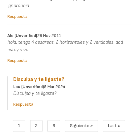
ignorancia...
Respuesta
Ale (unverified)
29 Nov 2011
hola, tengo 4 cesareas, 2 horizontales y 2 verticales. acá
estoy viva.
Respuesta
Disculpa y te ligaste?
Lou (unverified)
5 Mar 2024
Disculpa y te ligaste?
Respuesta
Paginación
1
2
3
Siguiente >
Last »
Página actual
Page
Page
Siguiente página
Última pági