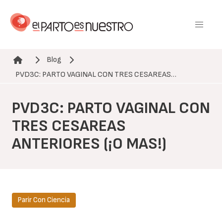
Pasar
al
contenido
principal
Blog
Ruta de navegación
PVD3C: PARTO VAGINAL CON TRES CESAREAS…
PVD3C: PARTO VAGINAL CON
TRES CESAREAS
ANTERIORES (¡O MAS!)
Parir Con Ciencia