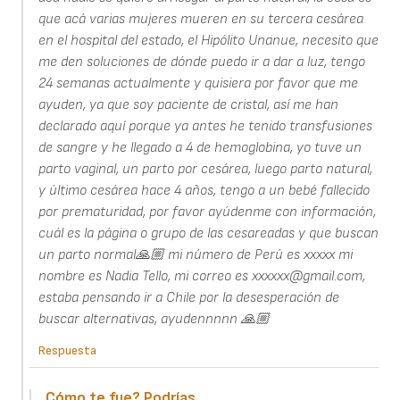
que acá varias mujeres mueren en su tercera cesárea
en el hospital del estado, el Hipólito Unanue, necesito que
me den soluciones de dónde puedo ir a dar a luz, tengo
24 semanas actualmente y quisiera por favor que me
ayuden, ya que soy paciente de cristal, así me han
declarado aquí porque ya antes he tenido transfusiones
de sangre y he llegado a 4 de hemoglobina, yo tuve un
parto vaginal, un parto por cesárea, luego parto natural,
y último cesárea hace 4 años, tengo a un bebé fallecido
por prematuridad, por favor ayúdenme con información,
cuál es la página o grupo de las cesareadas y que buscan
un parto normal🙏🏼 mi número de Perú es xxxxx mi
nombre es Nadia Tello, mi correo es xxxxxx@gmail.com,
estaba pensando ir a Chile por la desesperación de
buscar alternativas, ayudennnnn 🙏🏼
Respuesta
Cómo te fue? Podrías…