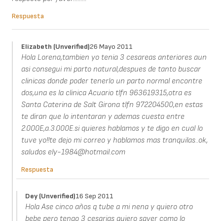
Respuesta
Elizabeth (unverified)
26 Mayo 2011
Hola Lorena,tambien yo tenia 3 cesareas anteriores aun
asi consegui mi parto natural,despues de tanto buscar
clinicas donde poder tenerlo un parto normal encontre
dos,una es la clinica Acuario tlfn 963619315,otra es
Santa Caterina de Salt Girona tlfn 972204500,en estas
te diran que lo intentaran y ademas cuesta entre
2.000E,a.3.000E.si quieres hablamos y te digo en cual lo
tuve yo!!te dejo mi correo y hablamos mas tranquilas..ok,
saludos ely-1984@hotmail.com
Respuesta
Dey (unverified)
16 Sep 2011
Hola Ase cinco años q tube a mi nena y quiero otro
bebe pero tengo 3 cesarias quiero saver como lo