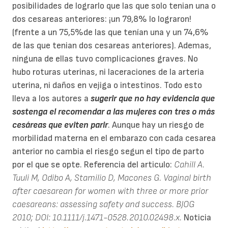
posibilidades de lograrlo que las que solo tenian una o
dos cesareas anteriores: ¡un 79,8% lo lograron!
(frente a un 75,5%de las que tenían una y un 74,6%
de las que tenian dos cesareas anteriores). Ademas,
ninguna de ellas tuvo complicaciones graves. No
hubo roturas uterinas, ni laceraciones de la arteria
uterina, ni daños en vejiga o intestinos. Todo esto
lleva a los autores a
sugerir que no hay evidencia que
sostenga el recomendar a las mujeres con tres o más
cesáreas que eviten parir
. Aunque hay un riesgo de
morbilidad materna en el embarazo con cada cesarea
anterior no cambia el riesgo segun el tipo de parto
por el que se opte. Referencia del articulo:
Cahill A.
Tuuli M, Odibo A, Stamilio D, Macones G. Vaginal birth
after caesarean for women with three or more prior
caesareans: assessing safety and success. BJOG
2010; DOI: 10.1111/j.1471-0528.2010.02498.x.
Noticia