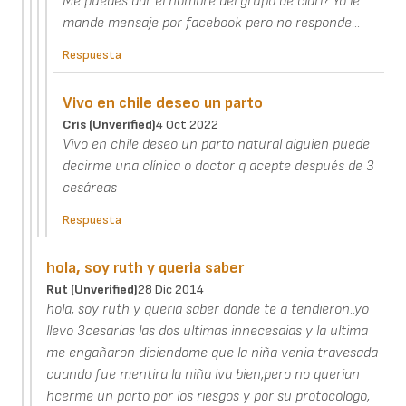
Me puedes dar el nombre del grupo de clari? Yo le
mande mensaje por facebook pero no responde...
Respuesta
Vivo en chile deseo un parto
Cris (unverified)
4 Oct 2022
Vivo en chile deseo un parto natural alguien puede
decirme una clínica o doctor q acepte después de 3
cesáreas
Respuesta
hola, soy ruth y queria saber
Rut (unverified)
28 Dic 2014
hola, soy ruth y queria saber donde te a tendieron..yo
llevo 3cesarias las dos ultimas innecesaias y la ultima
me engañaron diciendome que la niña venia travesada
cuando fue mentira la niña iva bien,pero no querian
hcerme un parto por los riesgos y por su protocologo,