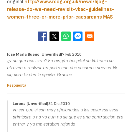
original
http://www.rcog.org.uk/news/bjog-
release-do-we-need-revisit-vbac-guidelines-
women-three-or-more-prior-caesareans
MAS
Jose María Bueno (unverified)
7 Feb 2010
¿y de qué nos sirve? En ningún hospital de Valencia se
atreven a realizar un parto con dos cesáreas previas. Ni
siquiera te dan la opción. Gracias
Respuesta
Lorena (unverified)
31 Dic 2010
va ser que si son muy aficionados a las cesareas seas
primipara o no yo aun no se que es una contraccion era
entrar y ya me estaban rajando