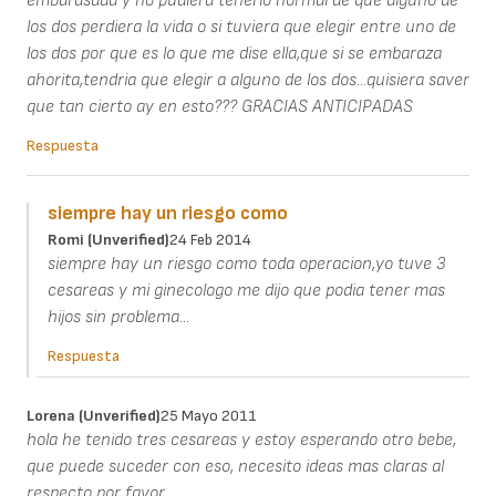
embarasada y no pudiera tenerlo normal de que alguno de
los dos perdiera la vida o si tuviera que elegir entre uno de
los dos por que es lo que me dise ella,que si se embaraza
ahorita,tendria que elegir a alguno de los dos...quisiera saver
que tan cierto ay en esto??? GRACIAS ANTICIPADAS
Respuesta
siempre hay un riesgo como
Romi (unverified)
24 Feb 2014
siempre hay un riesgo como toda operacion,yo tuve 3
cesareas y mi ginecologo me dijo que podia tener mas
hijos sin problema...
Respuesta
Lorena (unverified)
25 Mayo 2011
hola he tenido tres cesareas y estoy esperando otro bebe,
que puede suceder con eso, necesito ideas mas claras al
respecto por favor.........