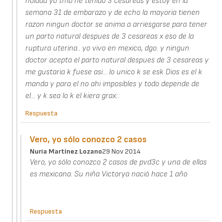
holaaa yo tmb he tenido 3 cesareas y estoy en la
semana 31 de embarazo y de echo la mayoria tienen
razon ningun doctor se anima a arriesgarse para tener
un parto natural despues de 3 cesareas x eso de la
ruptura uterina.. yo vivo en mexico, dgo. y ningun
doctor acepta el parto natural despues de 3 cesareas y
me gustaria k fuese asi... lo unico k se esk Dios es el k
manda y para el no ahi imposibles y todo depende de
el... y k sea lo k el kiera grax::
Respuesta
Vero, yo sólo conozco 2 casos
Nuria Martínez Lozano
29 Nov 2014
Vero, yo sólo conozco 2 casos de pvd3c y una de ellas
es mexicana. Su niña Victorya nació hace 1 año
Respuesta