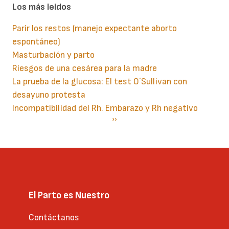
Los más leidos
Parir los restos (manejo expectante aborto
espontáneo)
Masturbación y parto
Riesgos de una cesárea para la madre
La prueba de la glucosa: El test O´Sullivan con
desayuno protesta
Incompatibilidad del Rh. Embarazo y Rh negativo
Paginación
Siguiente
››
página
El Parto es Nuestro
Contáctanos