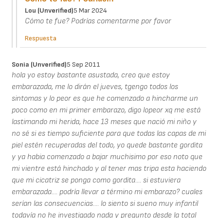
Lou (unverified)
5 Mar 2024
Cómo te fue? Podrías comentarme por favor
Respuesta
Sonia (unverified)
5 Sep 2011
hola yo estoy bastante asustada, creo que estoy
embarazada, me lo dirán el jueves, tgengo todos los
sintomas y lo peor es que he comenzado a hincharme un
poco como en mi primer embarazo, digo lopeor xq me está
lastimando mi herida, hace 13 meses que nació mi niño y
no sé si es tiempo suficiente para que todas las capas de mi
piel estén recuperadas del todo, yo quede bastante gordita
y ya habia comenzado a bajar muchisimo por eso noto que
mi vientre está hinchado y al tener mas tripa esta haciendo
que mi cicatriz se ponga como gordita.... si estuviera
embarazada.... podría llevar a término mi embarazo? cuales
serían las consecuencias.... lo siento si sueno muy infantil
todavía no he investigado nada y pregunto desde la total