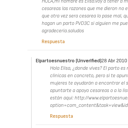
HOLA,mi nombre es Elisa.Voy a tener a mi
cesareas las razones que me dieron no e
que otra vez sera cesarea lo pase mal, qu
hagan un parto PVD3C si alguien me pue
agradeceria.saludos
Respuesta
Elpartoesnuestro (unverified)
28 Abr 2010
Hola Elisa, ¿donde vives? El parto e
clinicas en concreto, pero si te apu
mujeres te ayudarán a encontrar el s
apuntarte a apoyo cesareas o a la lis
están aqui: http://www.elpartoesnue
option=com_content&task=view&i
Respuesta