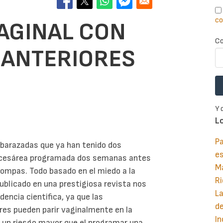
co
VAGINAL CON
Co
 ANTERIORES
Y 
L
Pa
mbarazadas que ya han tenido dos
e
a cesárea programada dos semanas antes
M
trompas. Todo basado en el miedo a la
Ri
publicado en una prestigiosa revista nos
La
encia cientifica, ya que las
d
res pueden parir vaginalmente en la
In
a un riesgo mayor que el programar una