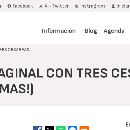
m
Facebook
X - Twitter
Instragram
Inicia
Navegación
principal
Información
Blog
Agenda
TRES CESAREAS…
VAGINAL CON TRES C
MAS!)
E