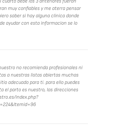
 cuarto bebe los 3 anteriores fueron
ran muy confiables y me aterra pensar
iero saber si hay alguna clinica donde
de ayudar con esta informacion se lo
s nuestro no recomienda profesionales ni
ntas a nuestras listas abiertas muchas
itio adecuado para ti. para ello puedes
ta el parto es nuestro, las direcciones
stro.es/index.php?
d=224&Itemid=96