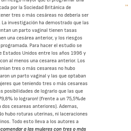
Si
››
P
cada por la Sociedad Británica de
pá
tener tres o más cesáreas no debería ser
. La investigación ha demostrado que las
ntan un parto vaginal tienen tasas
nen una cesárea anterior, y los riesgos
 programada. Para hacer el estudio se
de Estados Unidos entre los años 1996 y
 con al menos una cesarea anterior. Los
tenian tres o más cesareas no hubo
taron un parto vaginal y las que optaban
ujeres que teniendo tres o más cesareas
 posibilidades de lograrlo que las que
 79,8% lo lograron! (frente a un 75,5%de
n dos cesareas anteriores). Ademas,
o hubo roturas uterinas, ni laceraciones
tinos. Todo esto lleva a los autores a
recomendar a las mujeres con tres o más