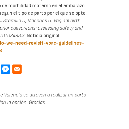
o de morbilidad materna en el embarazo
egun el tipo de parto por el que se opte.
 A, Stamilio D, Macones G. Vaginal birth
prior caesareans: assessing safety and
010.02498.x.
Noticia original
do-we-need-revisit-vbac-guidelines-
S
e Valencia se atreven a realizar un parto
dan la opción. Gracias