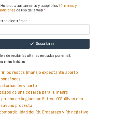
He leído atentamente y acepto los
términos y
ndiciones
de uso de la web
*
rreo electrónico
*
Suscribirse
deja de recibir las últimas entradas por email.
os más leidos
rir los restos (manejo expectante aborto
spontáneo)
asturbación y parto
esgos de una cesárea para la madre
 prueba de la glucosa: El test O´Sullivan con
esayuno protesta
compatibilidad del Rh. Embarazo y Rh negativo