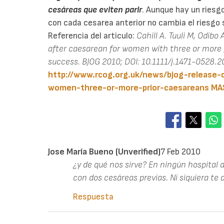
cesáreas que eviten parir
. Aunque hay un riesg
con cada cesarea anterior no cambia el riesgo s
Referencia del articulo:
Cahill A. Tuuli M, Odibo
after caesarean for women with three or more 
success. BJOG 2010; DOI: 10.1111/j.1471-0528.2
http://www.rcog.org.uk/news/bjog-release-
women-three-or-more-prior-caesareans
MA
Jose María Bueno (unverified)
7 Feb 2010
¿y de qué nos sirve? En ningún hospital d
con dos cesáreas previas. Ni siquiera te 
Respuesta