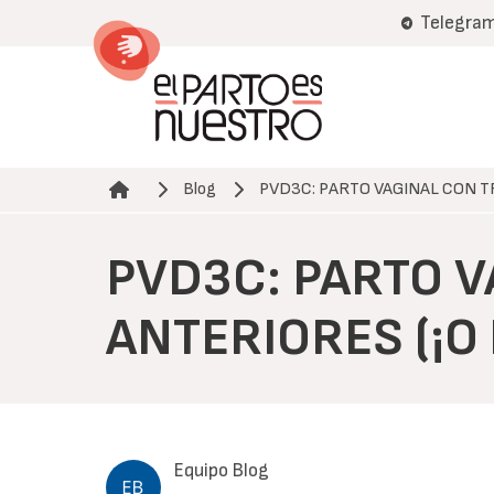
Pasar
Telegra
al
contenido
principal
Blog
PVD3C: PARTO VAGINAL CON 
Ruta de navegación
PVD3C: PARTO 
ANTERIORES (¡O 
Equipo Blog