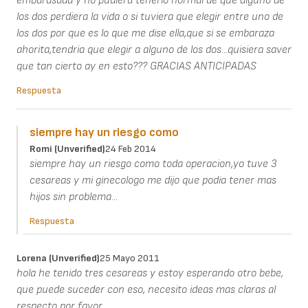
embarasada y no pudiera tenerlo normal de que alguno de
los dos perdiera la vida o si tuviera que elegir entre uno de
los dos por que es lo que me dise ella,que si se embaraza
ahorita,tendria que elegir a alguno de los dos...quisiera saver
que tan cierto ay en esto??? GRACIAS ANTICIPADAS
Respuesta
siempre hay un riesgo como
Romi (unverified)
24 Feb 2014
siempre hay un riesgo como toda operacion,yo tuve 3
cesareas y mi ginecologo me dijo que podia tener mas
hijos sin problema...
Respuesta
Lorena (unverified)
25 Mayo 2011
hola he tenido tres cesareas y estoy esperando otro bebe,
que puede suceder con eso, necesito ideas mas claras al
respecto por favor.........