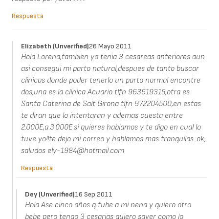
Respuesta
Elizabeth (unverified)
26 Mayo 2011
Hola Lorena,tambien yo tenia 3 cesareas anteriores aun
asi consegui mi parto natural,despues de tanto buscar
clinicas donde poder tenerlo un parto normal encontre
dos,una es la clinica Acuario tlfn 963619315,otra es
Santa Caterina de Salt Girona tlfn 972204500,en estas
te diran que lo intentaran y ademas cuesta entre
2.000E,a.3.000E.si quieres hablamos y te digo en cual lo
tuve yo!!te dejo mi correo y hablamos mas tranquilas..ok,
saludos ely-1984@hotmail.com
Respuesta
Dey (unverified)
16 Sep 2011
Hola Ase cinco años q tube a mi nena y quiero otro
bebe pero tengo 3 cesarias quiero saver como lo