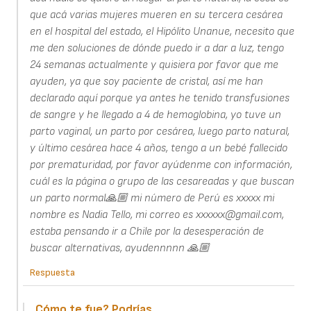
que acá varias mujeres mueren en su tercera cesárea
en el hospital del estado, el Hipólito Unanue, necesito que
me den soluciones de dónde puedo ir a dar a luz, tengo
24 semanas actualmente y quisiera por favor que me
ayuden, ya que soy paciente de cristal, así me han
declarado aquí porque ya antes he tenido transfusiones
de sangre y he llegado a 4 de hemoglobina, yo tuve un
parto vaginal, un parto por cesárea, luego parto natural,
y último cesárea hace 4 años, tengo a un bebé fallecido
por prematuridad, por favor ayúdenme con información,
cuál es la página o grupo de las cesareadas y que buscan
un parto normal🙏🏼 mi número de Perú es xxxxx mi
nombre es Nadia Tello, mi correo es xxxxxx@gmail.com,
estaba pensando ir a Chile por la desesperación de
buscar alternativas, ayudennnnn 🙏🏼
Respuesta
Cómo te fue? Podrías…