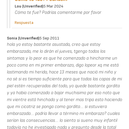
Lou (unverified)
5 Mar 2024
Cómo te fue? Podrías comentarme por favor
Respuesta
Sonia (unverified)
5 Sep 2011
hola yo estoy bastante asustada, creo que estoy
embarazada, me lo dirán el jueves, tgengo todos los
sintomas y lo peor es que he comenzado a hincharme un
poco como en mi primer embarazo, digo lopeor xq me está
lastimando mi herida, hace 13 meses que nació mi niño y
no sé si es tiempo suficiente para que todas las capas de mi
piel estén recuperadas del todo, yo quede bastante gordita
y ya habia comenzado a bajar muchisimo por eso noto que
mi vientre está hinchado y al tener mas tripa esta haciendo
que mi cicatriz se ponga como gordita.... si estuviera
embarazada.... podría llevar a término mi embarazo? cuales
serían las consecuencias.... lo siento si sueno muy infantil
todavía no he investigado nada y pregunto desde la total