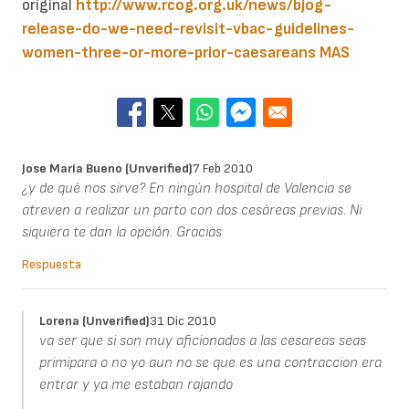
original
http://www.rcog.org.uk/news/bjog-
release-do-we-need-revisit-vbac-guidelines-
women-three-or-more-prior-caesareans
MAS
Jose María Bueno (unverified)
7 Feb 2010
¿y de qué nos sirve? En ningún hospital de Valencia se
atreven a realizar un parto con dos cesáreas previas. Ni
siquiera te dan la opción. Gracias
Respuesta
Lorena (unverified)
31 Dic 2010
va ser que si son muy aficionados a las cesareas seas
primipara o no yo aun no se que es una contraccion era
entrar y ya me estaban rajando