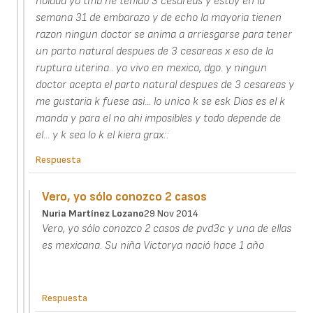
holaaa yo tmb he tenido 3 cesareas y estoy en la
semana 31 de embarazo y de echo la mayoria tienen
razon ningun doctor se anima a arriesgarse para tener
un parto natural despues de 3 cesareas x eso de la
ruptura uterina.. yo vivo en mexico, dgo. y ningun
doctor acepta el parto natural despues de 3 cesareas y
me gustaria k fuese asi... lo unico k se esk Dios es el k
manda y para el no ahi imposibles y todo depende de
el... y k sea lo k el kiera grax::
Respuesta
Vero, yo sólo conozco 2 casos
Nuria Martínez Lozano
29 Nov 2014
Vero, yo sólo conozco 2 casos de pvd3c y una de ellas
es mexicana. Su niña Victorya nació hace 1 año
Respuesta