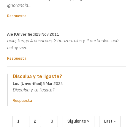
ignorancia...
Respuesta
Ale (unverified)
29 Nov 2011
hola, tengo 4 cesareas, 2 horizontales y 2 verticales. acá
estoy viva.
Respuesta
Disculpa y te ligaste?
Lou (unverified)
5 Mar 2024
Disculpa y te ligaste?
Respuesta
Paginación
1
2
3
Siguiente >
Last »
Página actual
Page
Page
Siguiente página
Última pági