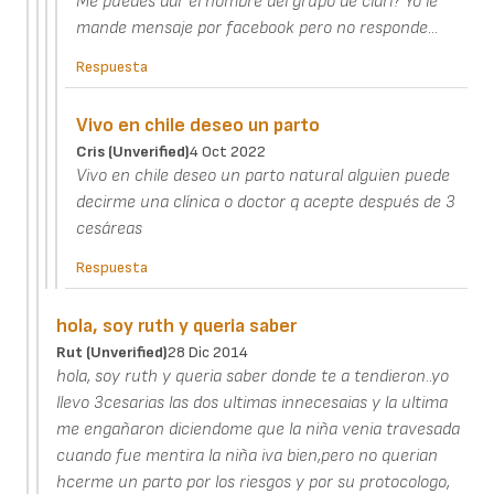
Me puedes dar el nombre del grupo de clari? Yo le
mande mensaje por facebook pero no responde...
Respuesta
Vivo en chile deseo un parto
Cris (unverified)
4 Oct 2022
Vivo en chile deseo un parto natural alguien puede
decirme una clínica o doctor q acepte después de 3
cesáreas
Respuesta
hola, soy ruth y queria saber
Rut (unverified)
28 Dic 2014
hola, soy ruth y queria saber donde te a tendieron..yo
llevo 3cesarias las dos ultimas innecesaias y la ultima
me engañaron diciendome que la niña venia travesada
cuando fue mentira la niña iva bien,pero no querian
hcerme un parto por los riesgos y por su protocologo,