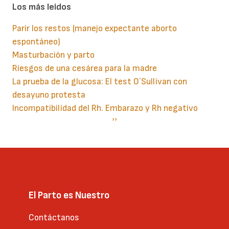
Los más leidos
Parir los restos (manejo expectante aborto
espontáneo)
Masturbación y parto
Riesgos de una cesárea para la madre
La prueba de la glucosa: El test O´Sullivan con
desayuno protesta
Incompatibilidad del Rh. Embarazo y Rh negativo
Paginación
Siguiente
››
página
El Parto es Nuestro
Contáctanos