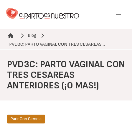
Pasar
al
contenido
principal
Blog
Ruta de navegación
PVD3C: PARTO VAGINAL CON TRES CESAREAS…
PVD3C: PARTO VAGINAL CON
TRES CESAREAS
ANTERIORES (¡O MAS!)
Parir Con Ciencia