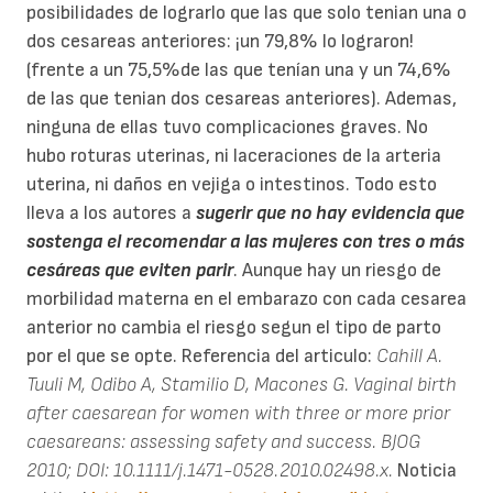
posibilidades de lograrlo que las que solo tenian una o
dos cesareas anteriores: ¡un 79,8% lo lograron!
(frente a un 75,5%de las que tenían una y un 74,6%
de las que tenian dos cesareas anteriores). Ademas,
ninguna de ellas tuvo complicaciones graves. No
hubo roturas uterinas, ni laceraciones de la arteria
uterina, ni daños en vejiga o intestinos. Todo esto
lleva a los autores a
sugerir que no hay evidencia que
sostenga el recomendar a las mujeres con tres o más
cesáreas que eviten parir
. Aunque hay un riesgo de
morbilidad materna en el embarazo con cada cesarea
anterior no cambia el riesgo segun el tipo de parto
por el que se opte. Referencia del articulo:
Cahill A.
Tuuli M, Odibo A, Stamilio D, Macones G. Vaginal birth
after caesarean for women with three or more prior
caesareans: assessing safety and success. BJOG
2010; DOI: 10.1111/j.1471-0528.2010.02498.x.
Noticia