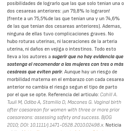
posibilidades de lograrlo que las que solo tenian una o
dos cesareas anteriores: ¡un 79,8% lo lograron!
(frente a un 75,5%de las que tenían una y un 74,6%
de las que tenian dos cesareas anteriores). Ademas,
ninguna de ellas tuvo complicaciones graves. No
hubo roturas uterinas, ni laceraciones de la arteria
uterina, ni daños en vejiga o intestinos. Todo esto
lleva a los autores a
sugerir que no hay evidencia que
sostenga el recomendar a las mujeres con tres o más
cesáreas que eviten parir
. Aunque hay un riesgo de
morbilidad materna en el embarazo con cada cesarea
anterior no cambia el riesgo segun el tipo de parto
por el que se opte. Referencia del articulo:
Cahill A.
Tuuli M, Odibo A, Stamilio D, Macones G. Vaginal birth
after caesarean for women with three or more prior
caesareans: assessing safety and success. BJOG
2010; DOI: 10.1111/j.1471-0528.2010.02498.x.
Noticia