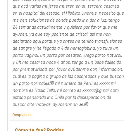
que acá varias mujeres mueren en su tercera cesárea
en el hospital del estado, el Hipólito Unanue, necesito que
me den soluciones de dónde puedo ir a dar a luz, tengo
24 semanas actualmente y quisiera por favor que me
ayuden, ya que soy paciente de cristal, así me han
declarado aquí porque ya antes he tenido transfusiones
de sangre y he llegado a 4 de hemoglobina, yo tuve un
parto vaginal, un parto por cesárea, luego parto natural,
y último cesárea hace 4 años, tengo a un bebé fallecido
por prematuridad, por favor ayúdenme con información,
cuál es la página o grupo de las cesareadas y que buscan
un parto normal🙏🏼 mi número de Perú es xxxxx mi
nombre es Nadia Tello, mi correo es xxxxxx@gmail.com,
estaba pensando ir a Chile por la desesperación de
buscar alternativas, ayudennnnn 🙏🏼
Respuesta
Cómo te fue? Podrías…