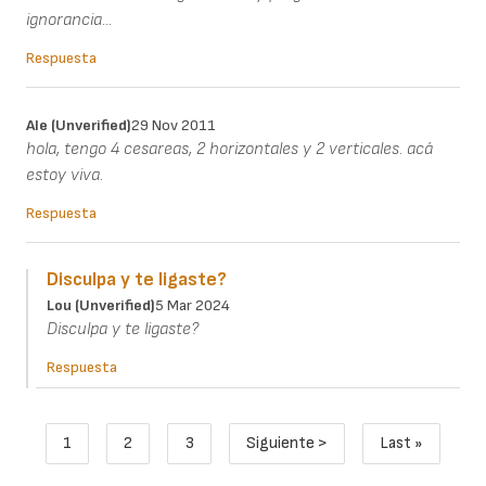
ignorancia...
Respuesta
Ale (unverified)
29 Nov 2011
hola, tengo 4 cesareas, 2 horizontales y 2 verticales. acá
estoy viva.
Respuesta
Disculpa y te ligaste?
Lou (unverified)
5 Mar 2024
Disculpa y te ligaste?
Respuesta
Paginación
1
2
3
Siguiente >
Last »
Página actual
Page
Page
Siguiente página
Última pági