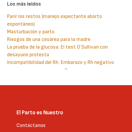
Los más leidos
Parir los restos (manejo expectante aborto
espontáneo)
Masturbación y parto
Riesgos de una cesárea para la madre
La prueba de la glucosa: El test O´Sullivan con
desayuno protesta
Incompatibilidad del Rh. Embarazo y Rh negativo
Paginación
Siguiente
››
página
El Parto es Nuestro
Contáctanos