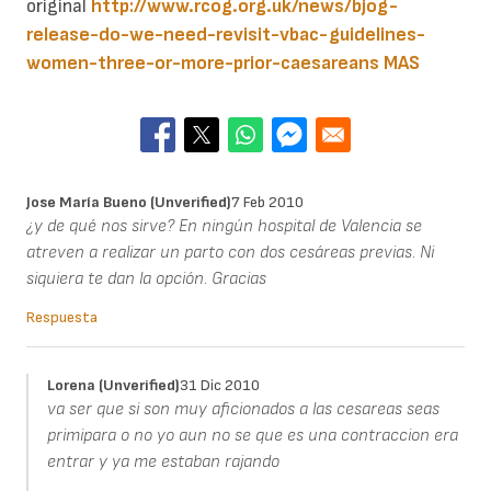
original
http://www.rcog.org.uk/news/bjog-
release-do-we-need-revisit-vbac-guidelines-
women-three-or-more-prior-caesareans
MAS
Jose María Bueno (unverified)
7 Feb 2010
¿y de qué nos sirve? En ningún hospital de Valencia se
atreven a realizar un parto con dos cesáreas previas. Ni
siquiera te dan la opción. Gracias
Respuesta
Lorena (unverified)
31 Dic 2010
va ser que si son muy aficionados a las cesareas seas
primipara o no yo aun no se que es una contraccion era
entrar y ya me estaban rajando