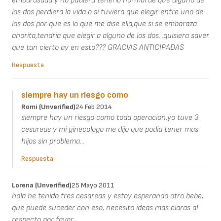
embarasada y no pudiera tenerlo normal de que alguno de
los dos perdiera la vida o si tuviera que elegir entre uno de
los dos por que es lo que me dise ella,que si se embaraza
ahorita,tendria que elegir a alguno de los dos...quisiera saver
que tan cierto ay en esto??? GRACIAS ANTICIPADAS
Respuesta
siempre hay un riesgo como
Romi (unverified)
24 Feb 2014
siempre hay un riesgo como toda operacion,yo tuve 3
cesareas y mi ginecologo me dijo que podia tener mas
hijos sin problema...
Respuesta
Lorena (unverified)
25 Mayo 2011
hola he tenido tres cesareas y estoy esperando otro bebe,
que puede suceder con eso, necesito ideas mas claras al
respecto por favor.........