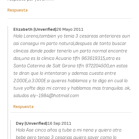
Respuesta
Elizabeth (unverified)
26 Mayo 2011
Hola Lorena,tambien yo tenia 3 cesareas anteriores aun
asi consegui mi parto natural,despues de tanto buscar
clinicas donde poder tenerlo un parto normal encontre
dos,una es la clinica Acuario tlfn 963619315,otra es
Santa Caterina de Salt Girona tlfn 972204500,en estas
te diran que lo intentaran y ademas cuesta entre
2.000E,a.3.000E.si quieres hablamos y te digo en cual lo
tuve yo!!te dejo mi correo y hablamos mas tranquilas..ok,
saludos ely-1984@hotmail.com
Respuesta
Dey (unverified)
16 Sep 2011
Hola Ase cinco años q tube a mi nena y quiero otro
bebe pero tengo 3 cesarias quiero saver como lo