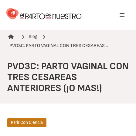
Pasar
al
contenido
principal
Blog
Ruta de navegación
PVD3C: PARTO VAGINAL CON TRES CESAREAS…
PVD3C: PARTO VAGINAL CON
TRES CESAREAS
ANTERIORES (¡O MAS!)
Parir Con Ciencia