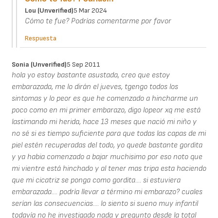
Lou (unverified)
5 Mar 2024
Cómo te fue? Podrías comentarme por favor
Respuesta
Sonia (unverified)
5 Sep 2011
hola yo estoy bastante asustada, creo que estoy
embarazada, me lo dirán el jueves, tgengo todos los
sintomas y lo peor es que he comenzado a hincharme un
poco como en mi primer embarazo, digo lopeor xq me está
lastimando mi herida, hace 13 meses que nació mi niño y
no sé si es tiempo suficiente para que todas las capas de mi
piel estén recuperadas del todo, yo quede bastante gordita
y ya habia comenzado a bajar muchisimo por eso noto que
mi vientre está hinchado y al tener mas tripa esta haciendo
que mi cicatriz se ponga como gordita.... si estuviera
embarazada.... podría llevar a término mi embarazo? cuales
serían las consecuencias.... lo siento si sueno muy infantil
todavía no he investigado nada y pregunto desde la total