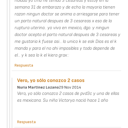
holaaa yo tmb he tenido 3 cesareas y estoy en la
semana 31 de embarazo y de echo la mayoria tienen
razon ningun doctor se anima a arriesgarse para tener
un parto natural despues de 3 cesareas x eso de la
ruptura uterina.. yo vivo en mexico, dgo. y ningun
doctor acepta el parto natural despues de 3 cesareas y
me gustaria k fuese asi... lo unico k se esk Dios es el k
manda y para el no ahi imposibles y todo depende de
el... y k sea lo k el kiera grax::
Respuesta
Vero, yo sólo conozco 2 casos
Nuria Martínez Lozano
29 Nov 2014
Vero, yo sólo conozco 2 casos de pvd3c y una de ellas
es mexicana. Su niña Victorya nació hace 1 año
Respuesta