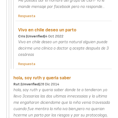
Me puedes dar el nombre del grupo de clari? Yo le
mande mensaje por facebook pero no responde...
Respuesta
Vivo en chile deseo un parto
Cris (unverified)
4 Oct 2022
Vivo en chile deseo un parto natural alguien puede
decirme una clínica o doctor q acepte después de 3
cesáreas
Respuesta
hola, soy ruth y queria saber
Rut (unverified)
28 Dic 2014
hola, soy ruth y queria saber donde te a tendieron..yo
llevo 3cesarias las dos ultimas innecesaias y la ultima
me engañaron diciendome que la niña venia travesada
cuando fue mentira la niña iva bien,pero no querian
hcerme un parto por los riesgos y por su protocologo,