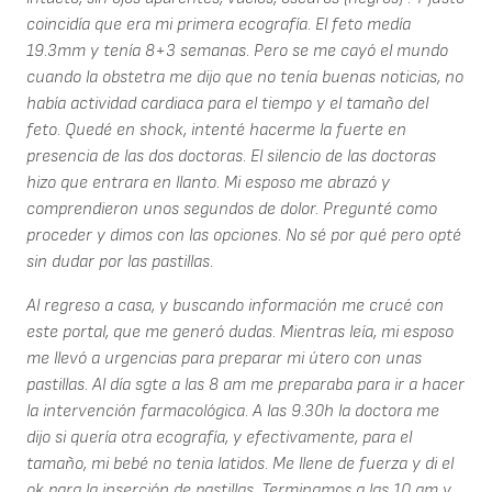
coincidía que era mi primera ecografía. El feto medía
19.3mm y tenía 8+3 semanas. Pero se me cayó el mundo
cuando la obstetra me dijo que no tenía buenas noticias, no
había actividad cardiaca para el tiempo y el tamaño del
feto. Quedé en shock, intenté hacerme la fuerte en
presencia de las dos doctoras. El silencio de las doctoras
hizo que entrara en llanto. Mi esposo me abrazó y
comprendieron unos segundos de dolor. Pregunté como
proceder y dimos con las opciones. No sé por qué pero opté
sin dudar por las pastillas.
Al regreso a casa, y buscando información me crucé con
este portal, que me generó dudas. Mientras leía, mi esposo
me llevó a urgencias para preparar mi útero con unas
pastillas. Al día sgte a las 8 am me preparaba para ir a hacer
la intervención farmacológica. A las 9.30h la doctora me
dijo si quería otra ecografía, y efectivamente, para el
tamaño, mi bebé no tenia latidos. Me llene de fuerza y di el
ok para la inserción de pastillas. Terminamos a las 10 am y