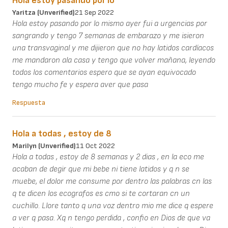
Hola estoy pasando por lo
Yaritza (unverified)
21 Sep 2022
Hola estoy pasando por lo mismo ayer fui a urgencias por
sangrando y tengo 7 semanas de embarazo y me isieron
una transvaginal y me dijieron que no hay latidos cardíacos
me mandaron ala casa y tengo que volver mañana, leyendo
todos los comentarios espero que se ayan equivocado
tengo mucho fe y espera aver que pasa
Respuesta
Hola a todas , estoy de 8
Marilyn (unverified)
11 Oct 2022
Hola a todas , estoy de 8 semanas y 2 dias , en la eco me
acaban de degir que mi bebe ni tiene latidos y q n se
muebe, el dolor me consume por dentro las palabras cn las
q te dicen los ecografos es cmo si te cortaran cn un
cuchillo. Llore tanto q una voz dentro mio me dice q espere
a ver q pasa. Xq n tengo perdida , confio en Dios de que va