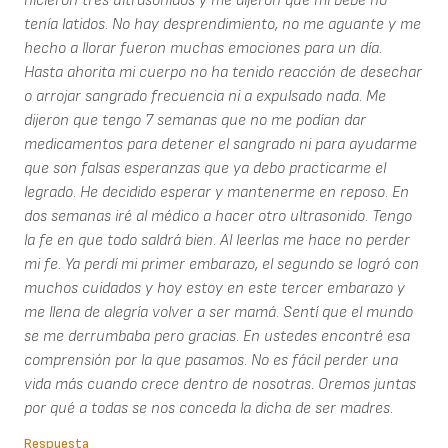
hicieron tres ultrasonidos y me dijeron que mi bebé no
tenía latidos. No hay desprendimiento, no me aguante y me
hecho a llorar fueron muchas emociones para un día.
Hasta ahorita mi cuerpo no ha tenido reacción de desechar
o arrojar sangrado frecuencia ni a expulsado nada. Me
dijeron que tengo 7 semanas que no me podían dar
medicamentos para detener el sangrado ni para ayudarme
que son falsas esperanzas que ya debo practicarme el
legrado. He decidido esperar y mantenerme en reposo. En
dos semanas iré al médico a hacer otro ultrasonido. Tengo
la fe en que todo saldrá bien. Al leerlas me hace no perder
mi fe. Ya perdí mi primer embarazo, el segundo se logró con
muchos cuidados y hoy estoy en este tercer embarazo y
me llena de alegría volver a ser mamá. Sentí que el mundo
se me derrumbaba pero gracias. En ustedes encontré esa
comprensión por la que pasamos. No es fácil perder una
vida más cuando crece dentro de nosotras. Oremos juntas
por qué a todas se nos conceda la dicha de ser madres.
Respuesta