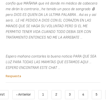
confío que MAÑANA que iré donde mi médico de cabecera
me dirán lo contrario , he tenido un poco de sangrado 🩸
pero DIOS ES QUIEN DA LA ULTIMA PALABRA... Así es y así
será... LE HE PEDIDO A DIOS CON EL CORAZON EN LAS
MANOS QUE SE HAGA SU VOLUNTAD PERO SI EL ME
PERMITIO TENER VIDA CUANDO TODO DEBIA SER CON
TRATAMIENTO ENTONCES NO ME LA ARREBATE ...
Espero mañana contarles la buena noticia PARA QUE SEA
LUZ PARA TODAS LAS MAMITAS QUE ESTAMOS AQUI ...
ESPERO ENCONTRAR ESTE CHAT ...
Respuesta
Paginación
irst
‹ Anterior
1
2
3
4
5
Primera página
Página anterior
Page
Page
Page
Page
Page