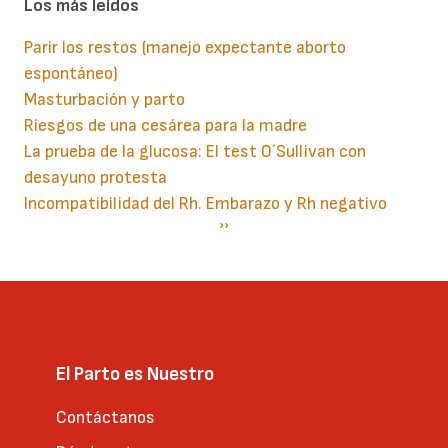
Los más leidos
Parir los restos (manejo expectante aborto
espontáneo)
Masturbación y parto
Riesgos de una cesárea para la madre
La prueba de la glucosa: El test O´Sullivan con
desayuno protesta
Incompatibilidad del Rh. Embarazo y Rh negativo
Paginación
Siguiente
››
página
El Parto es Nuestro
Contáctanos