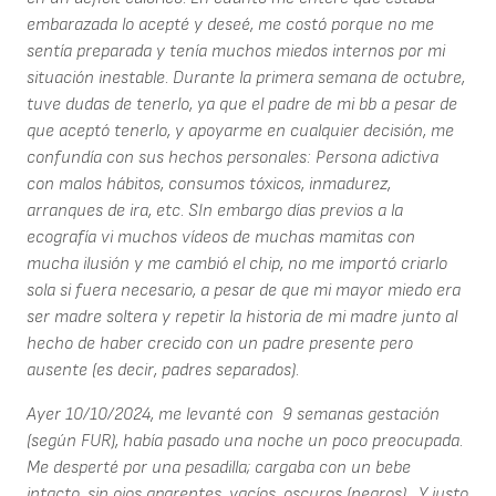
embarazada lo acepté y deseé, me costó porque no me
sentía preparada y tenía muchos miedos internos por mi
situación inestable. Durante la primera semana de octubre,
tuve dudas de tenerlo, ya que el padre de mi bb a pesar de
que aceptó tenerlo, y apoyarme en cualquier decisión, me
confundía con sus hechos personales: Persona adictiva
con malos hábitos, consumos tóxicos, inmadurez,
arranques de ira, etc. SIn embargo días previos a la
ecografía vi muchos vídeos de muchas mamitas con
mucha ilusión y me cambió el chip, no me importó criarlo
sola si fuera necesario, a pesar de que mi mayor miedo era
ser madre soltera y repetir la historia de mi madre junto al
hecho de haber crecido con un padre presente pero
ausente (es decir, padres separados).
Ayer 10/10/2024, me levanté con 9 semanas gestación
(según FUR), había pasado una noche un poco preocupada.
Me desperté por una pesadilla; cargaba con un bebe
intacto, sin ojos aparentes, vacíos, oscuros (negros) . Y justo