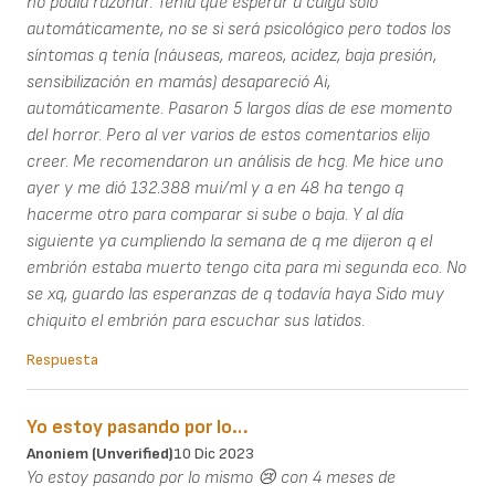
no podía razonar. Tenía que esperar a caiga solo
automáticamente, no se si será psicológico pero todos los
síntomas q tenía (náuseas, mareos, acidez, baja presión,
sensibilización en mamás) desapareció Ai,
automáticamente. Pasaron 5 largos días de ese momento
del horror. Pero al ver varios de estos comentarios elijo
creer. Me recomendaron un análisis de hcg. Me hice uno
ayer y me dió 132.388 mui/ml y a en 48 ha tengo q
hacerme otro para comparar si sube o baja. Y al día
siguiente ya cumpliendo la semana de q me dijeron q el
embrión estaba muerto tengo cita para mi segunda eco. No
se xq, guardo las esperanzas de q todavía haya Sido muy
chiquito el embrión para escuchar sus latidos.
Respuesta
Yo estoy pasando por lo…
Anoniem (unverified)
10 Dic 2023
Yo estoy pasando por lo mismo 😢 con 4 meses de