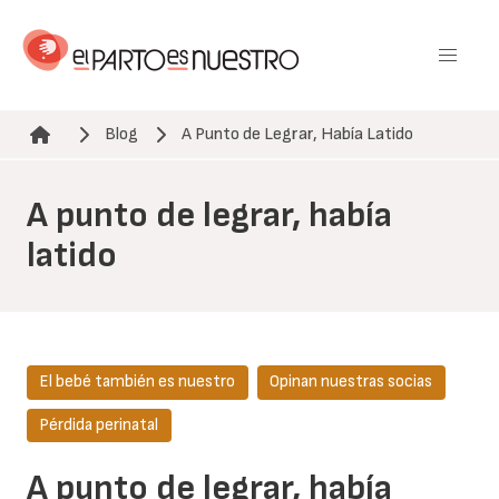
Pasar
al
contenido
principal
Blog
A Punto de Legrar, Había Latido
Ruta de navegación
A punto de legrar, había
latido
El bebé también es nuestro
Opinan nuestras socias
Pérdida perinatal
A punto de legrar, había