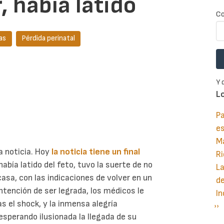
, había latido
Co
as
Pérdida perinatal
Y 
L
Pa
e
M
a noticia. Hoy
la noticia tiene un final
Ri
 había latido del feto, tuvo la suerte de no
La
asa, con las indicaciones de volver en un
d
intención de ser legrada, los médicos le
In
ras el shock, y la inmensa alegría
Si
››
P
esperando ilusionada la llegada de su
pá