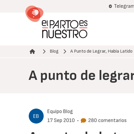
Pasar
Telegra
al
contenido
principal
Blog
A Punto de Legrar, Había Latido
Ruta de navegación
A punto de legrar
Equipo Blog
17 Sep 2010
•
280 comentarios