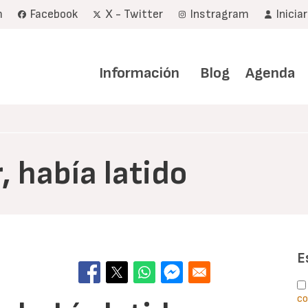
m
Facebook
X - Twitter
Instragram
Inicia
Navegación
principal
Información
Blog
Agenda
, había latido
E
co