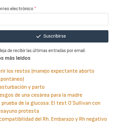
rreo electrónico
*
Suscribirse
deja de recibir las últimas entradas por email.
os más leidos
rir los restos (manejo expectante aborto
spontáneo)
asturbación y parto
esgos de una cesárea para la madre
 prueba de la glucosa: El test O´Sullivan con
esayuno protesta
compatibilidad del Rh. Embarazo y Rh negativo
guiente
aginación
gina