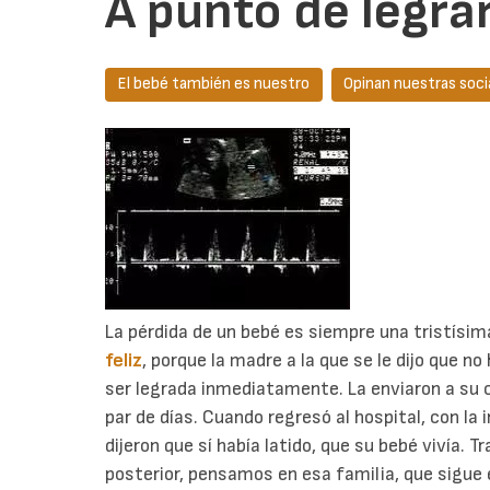
A punto de legrar
El bebé también es nuestro
Opinan nuestras soci
La pérdida de un bebé es siempre una tristísim
feliz
, porque la madre a la que se le dijo que no
ser legrada inmediatamente. La enviaron a su c
par de días. Cuando regresó al hospital, con la 
dijeron que sí había latido, que su bebé vivía. T
posterior, pensamos en esa familia, que sigue 