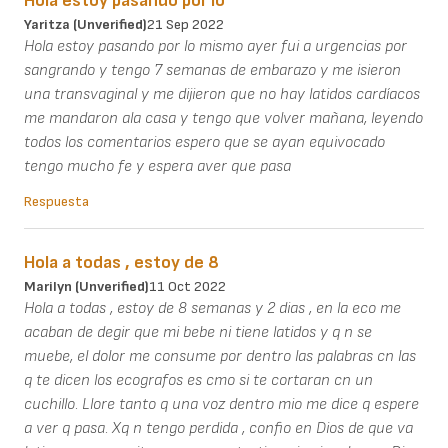
Hola estoy pasando por lo
Yaritza (unverified)
21 Sep 2022
Hola estoy pasando por lo mismo ayer fui a urgencias por
sangrando y tengo 7 semanas de embarazo y me isieron
una transvaginal y me dijieron que no hay latidos cardíacos
me mandaron ala casa y tengo que volver mañana, leyendo
todos los comentarios espero que se ayan equivocado
tengo mucho fe y espera aver que pasa
Respuesta
Hola a todas , estoy de 8
Marilyn (unverified)
11 Oct 2022
Hola a todas , estoy de 8 semanas y 2 dias , en la eco me
acaban de degir que mi bebe ni tiene latidos y q n se
muebe, el dolor me consume por dentro las palabras cn las
q te dicen los ecografos es cmo si te cortaran cn un
cuchillo. Llore tanto q una voz dentro mio me dice q espere
a ver q pasa. Xq n tengo perdida , confio en Dios de que va