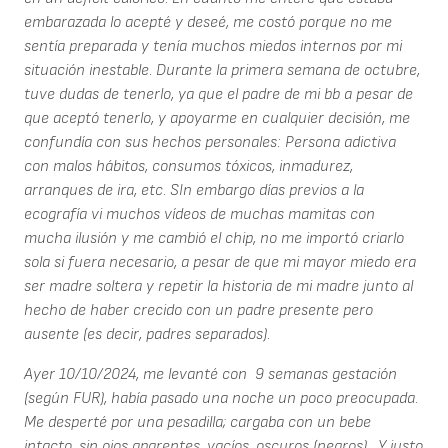
embarazada lo acepté y deseé, me costó porque no me
sentía preparada y tenía muchos miedos internos por mi
situación inestable. Durante la primera semana de octubre,
tuve dudas de tenerlo, ya que el padre de mi bb a pesar de
que aceptó tenerlo, y apoyarme en cualquier decisión, me
confundía con sus hechos personales: Persona adictiva
con malos hábitos, consumos tóxicos, inmadurez,
arranques de ira, etc. SIn embargo días previos a la
ecografía vi muchos vídeos de muchas mamitas con
mucha ilusión y me cambió el chip, no me importó criarlo
sola si fuera necesario, a pesar de que mi mayor miedo era
ser madre soltera y repetir la historia de mi madre junto al
hecho de haber crecido con un padre presente pero
ausente (es decir, padres separados).
Ayer 10/10/2024, me levanté con 9 semanas gestación
(según FUR), había pasado una noche un poco preocupada.
Me desperté por una pesadilla; cargaba con un bebe
intacto, sin ojos aparentes, vacíos, oscuros (negros) . Y justo