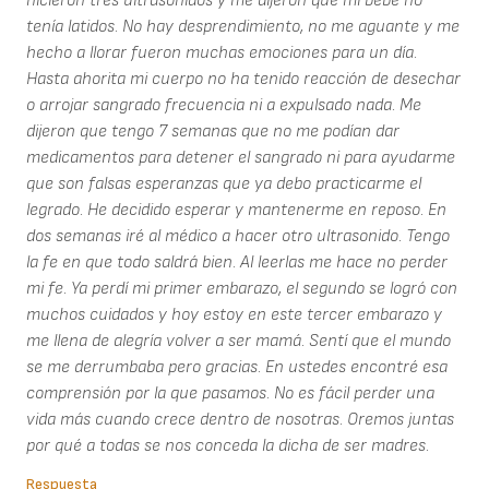
hicieron tres ultrasonidos y me dijeron que mi bebé no
tenía latidos. No hay desprendimiento, no me aguante y me
hecho a llorar fueron muchas emociones para un día.
Hasta ahorita mi cuerpo no ha tenido reacción de desechar
o arrojar sangrado frecuencia ni a expulsado nada. Me
dijeron que tengo 7 semanas que no me podían dar
medicamentos para detener el sangrado ni para ayudarme
que son falsas esperanzas que ya debo practicarme el
legrado. He decidido esperar y mantenerme en reposo. En
dos semanas iré al médico a hacer otro ultrasonido. Tengo
la fe en que todo saldrá bien. Al leerlas me hace no perder
mi fe. Ya perdí mi primer embarazo, el segundo se logró con
muchos cuidados y hoy estoy en este tercer embarazo y
me llena de alegría volver a ser mamá. Sentí que el mundo
se me derrumbaba pero gracias. En ustedes encontré esa
comprensión por la que pasamos. No es fácil perder una
vida más cuando crece dentro de nosotras. Oremos juntas
por qué a todas se nos conceda la dicha de ser madres.
Respuesta