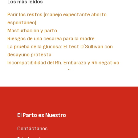
Los más leidos
Parir los restos (manejo expectante aborto
espontáneo)
Masturbación y parto
Riesgos de una cesárea para la madre
La prueba de la glucosa: El test O´Sullivan con
desayuno protesta
Incompatibilidad del Rh. Embarazo y Rh negativo
Paginación
Siguiente
››
página
El Parto es Nuestro
Contáctanos