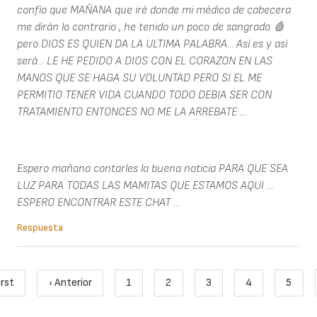
confío que MAÑANA que iré donde mi médico de cabecera
me dirán lo contrario , he tenido un poco de sangrado 🩸
pero DIOS ES QUIEN DA LA ULTIMA PALABRA... Así es y así
será... LE HE PEDIDO A DIOS CON EL CORAZON EN LAS
MANOS QUE SE HAGA SU VOLUNTAD PERO SI EL ME
PERMITIO TENER VIDA CUANDO TODO DEBIA SER CON
TRATAMIENTO ENTONCES NO ME LA ARREBATE ...
Espero mañana contarles la buena noticia PARA QUE SEA
LUZ PARA TODAS LAS MAMITAS QUE ESTAMOS AQUI ...
ESPERO ENCONTRAR ESTE CHAT ...
Respuesta
Paginación
irst
‹ Anterior
1
2
3
4
5
Primera página
Página anterior
Page
Page
Page
Page
Page