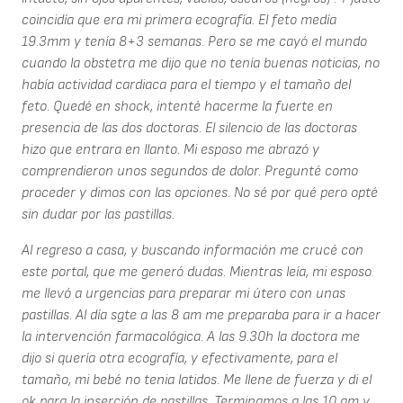
coincidía que era mi primera ecografía. El feto medía
19.3mm y tenía 8+3 semanas. Pero se me cayó el mundo
cuando la obstetra me dijo que no tenía buenas noticias, no
había actividad cardiaca para el tiempo y el tamaño del
feto. Quedé en shock, intenté hacerme la fuerte en
presencia de las dos doctoras. El silencio de las doctoras
hizo que entrara en llanto. Mi esposo me abrazó y
comprendieron unos segundos de dolor. Pregunté como
proceder y dimos con las opciones. No sé por qué pero opté
sin dudar por las pastillas.
Al regreso a casa, y buscando información me crucé con
este portal, que me generó dudas. Mientras leía, mi esposo
me llevó a urgencias para preparar mi útero con unas
pastillas. Al día sgte a las 8 am me preparaba para ir a hacer
la intervención farmacológica. A las 9.30h la doctora me
dijo si quería otra ecografía, y efectivamente, para el
tamaño, mi bebé no tenia latidos. Me llene de fuerza y di el
ok para la inserción de pastillas. Terminamos a las 10 am y