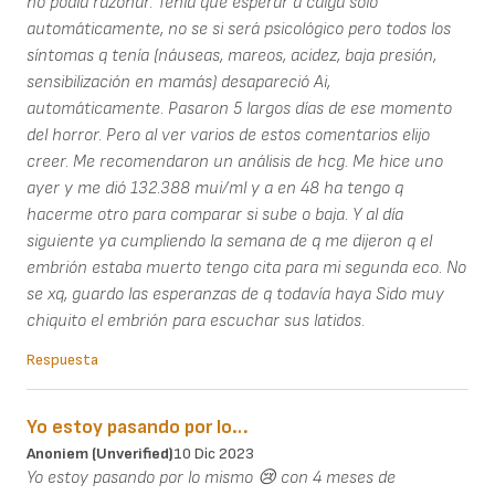
no podía razonar. Tenía que esperar a caiga solo
automáticamente, no se si será psicológico pero todos los
síntomas q tenía (náuseas, mareos, acidez, baja presión,
sensibilización en mamás) desapareció Ai,
automáticamente. Pasaron 5 largos días de ese momento
del horror. Pero al ver varios de estos comentarios elijo
creer. Me recomendaron un análisis de hcg. Me hice uno
ayer y me dió 132.388 mui/ml y a en 48 ha tengo q
hacerme otro para comparar si sube o baja. Y al día
siguiente ya cumpliendo la semana de q me dijeron q el
embrión estaba muerto tengo cita para mi segunda eco. No
se xq, guardo las esperanzas de q todavía haya Sido muy
chiquito el embrión para escuchar sus latidos.
Respuesta
Yo estoy pasando por lo…
Anoniem (unverified)
10 Dic 2023
Yo estoy pasando por lo mismo 😢 con 4 meses de