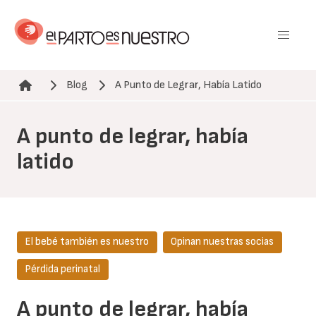
Pasar
al
contenido
principal
Blog
A Punto de Legrar, Había Latido
Ruta de navegación
A punto de legrar, había
latido
El bebé también es nuestro
Opinan nuestras socias
Pérdida perinatal
A punto de legrar, había